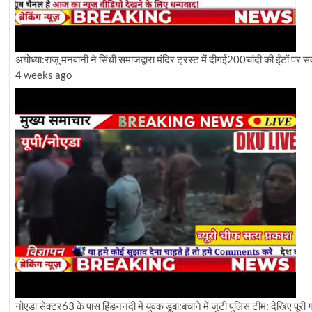
अयोध्या:राजू मनवानी ने सिंधी समाजद्वारा मंदिर ट्रस्ट में दीगई200चांदी की ईंटों पर
4 weeks ago
नोएडा सेक्टर63 के पास हिंडननदी में युवक डूबा:बचाने में जुटी पुलिस टीम: देखिए पूरी ग्र