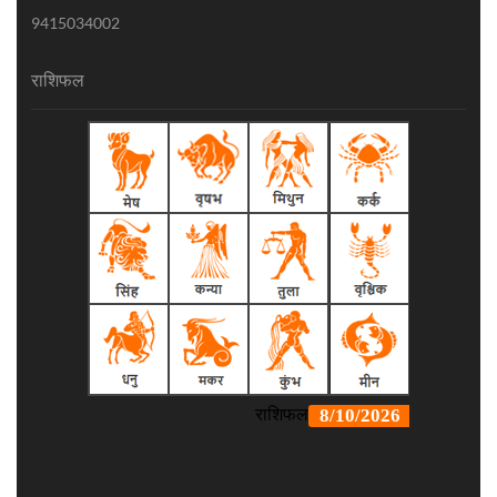
9415034002
राशिफल