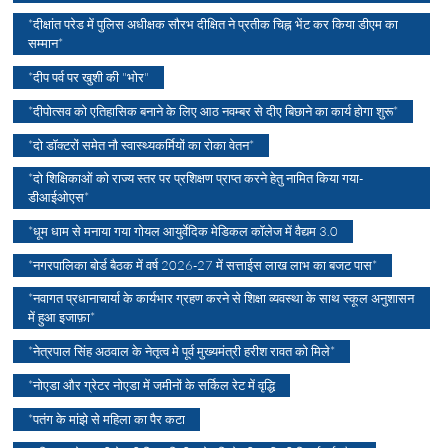
*दीक्षांत परेड में पुलिस अधीक्षक सौरभ दीक्षित ने प्रतीक चिह्न भेंट कर किया डीएम का
सम्मान*
*दीप पर्व पर खुशी की "भोर"
*दीपोत्सव को एतिहासिक बनाने के लिए आठ नवम्बर से दीए बिछाने का कार्य होगा शुरू*
*दो डॉक्टरों समेत नौ स्वास्थ्यकर्मियों का रोका वेतन*
*दो शिक्षिकाओं को राज्य स्तर पर प्रशिक्षण प्राप्त करने हेतु नामित किया गया-
डीआईओएस*
*धूम धाम से मनाया गया गोयल आयुर्वेदिक मेडिकल कॉलेज में वैद्यम 3.0
*नगरपालिका बोर्ड बैठक में वर्ष 2026-27 में सत्ताईस लाख लाभ का बजट पास*
*नवागत प्रधानाचार्या के कार्यभार ग्रहण करने से शिक्षा व्यवस्था के साथ स्कूल अनुशासन
में हुआ इजाफ़ा*
*नेत्रपाल सिंह अठवाल के नेतृत्व मे पूर्व मुख्यमंत्री हरीश रावत को मिले*
*नोएडा और ग्रेटर नोएडा में जमीनों के सर्किल रेट में वृद्धि
*पतंग के मांझे से महिला का पैर कटा