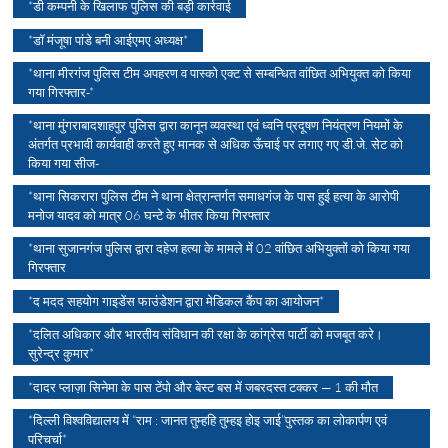
*डी कम्पनी के खिलाफ पुलिस की बड़ी कार्रवाई
*डॉ मंजूषा पांडे बनी आईएमए अध्यक्ष*
*थाना मीरगंज पुलिस टीम अपहरण व पास्को एक्ट से सम्बन्धित वांछित अभियुक्त को किया
गया गिरफ्तार-*
*थाना मुंगराबादशाहपुर पुलिस द्वारा कानून व्यवस्था एवं ध्वनि प्रदूषण नियंत्रण नियमों के
अंतर्गत प्रभावी कार्यवाही करते हुए मानक से अधिक ऊँचाई पर लगाए गए डी.जे. सेट को
किया गया सीज-
*थाना सिकरारा पुलिस टीम ने थाना क्षेत्रान्तर्गत समाधगंज के पास हुई हत्या के आरोपी
मनोज यादव को मात्र 06 घन्टे के भीतर किया गिरफ्तार
*थाना सुजानगंज पुलिस द्वारा दहेज हत्या के मामले में 02 वांछित अभियुक्तों को किया गया
गिरफ्तार
*द मदद सहयोग गाइडेंस फाउंडेशन द्वारा मेडिकल कैंप का आयोजन*
*दलित अधिकार और भारतीय संविधान की रक्षा के कांग्रेस पार्टी को मजबूत करे।
सुरेन्द्र कुमार*
*दादर प्लाज़ा सिनेमा के पास टेंपो और बेस्ट बस में जबरदस्त टक्कर — 1 की मौत
*दिल्ली विश्वविद्यालय में “राम : जानत तुम्हहि तुम्हइ होइ जाई”पुस्तक का लोकार्पण एवं
परिचर्चा*