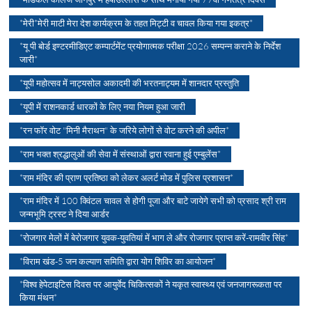
*मेरी*मेरी माटी मेरा देश कार्यक्रम के तहत मिट्टी व चावल किया गया इकत्र*
*यू पी बोर्ड इण्टरमीडिएट कम्पार्टमेंट प्रयोगात्मक परीक्षा 2026 सम्पन्न कराने के निर्देश
जारी*
*यूपी महोत्सव में नाट्यसोल अकादमी की भरतनाट्यम में शानदार प्रस्तुति
*यूपी में राशनकार्ड धारकों के लिए नया नियम हुआ जारी
*रन फॉर वोट "मिनी मैराथन" के जरिये लोगों से वोट करने की अपील*
*राम भक्त श्रद्धालुओं की सेवा में संस्थाओं द्वारा रवाना हुई एम्बुलेंस*
*राम मंदिर की प्राण प्रतिष्ठा को लेकर अलर्ट मोड में पुलिस प्रशासन*
*राम मंदिर में 100 क्विंटल चावल से होगी पूजा और बाटे जायेगे सभी को प्रसाद श्री राम
जन्मभूमि ट्रस्ट ने दिया आर्डर
*रोजगार मेलों में बेरोजगार युवक-युवतियां में भाग ले और रोजगार प्राप्त करें-रामवीर सिंह*
*विराम खंड-5 जन कल्याण समिति द्वारा योग शिविर का आयोजन*
*विश्व हेपेटाइटिस दिवस पर आयुर्वेद चिकित्सकों ने यकृत स्वास्थ्य एवं जनजागरूकता पर
किया मंथन*