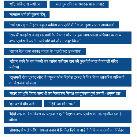
*शॉर्ट सर्किट से लगी आग
*संत गुरु रविदास स्मारक पार्क व घाट
*सनातन धर्म की तुलना डेंगू
*सर्वोदय स्कूल में इंटर-स्कूल कविता पाठ प्रतियोगिता का हुआ सफ़ल आयोजन*
*सारथी फाइनेंस ने नई शाखाओं के विस्तार और ग्राहक जागरूकता अभियान के साथ
उत्तर प्रदेश में अपनी उपस्थिति को और मजबूत किया*
*सावन मेला तथा कावड़ यात्रा के चलते रुट डायवर्शन*
*सीएम बनने के बाद पहली बार जायेगे श्रीराम राम की कुलदेवी माता देवकाली मंदिर
अयोध्या
*सुखमनी सेवा ट्रस्ट और पी न्यूज़ व भीम ब्रिगेड ट्रस्ट ने फिर किया लावारिस अस्थियों
का विसर्जन: खोसला
*स्टार एवं भूमि विवाद सन्दर्भो का निस्तारण निष्पक्ष एवं गुणवत्ता पूर्ण करायेंः-अनुनय झा*
*हर घर में दीप जलेगा
*हिंदी का मौन स्वर*
*हिंदी पत्रकारिता दिवस पर पत्रकार एसोसिएशन उत्तर प्रदेश की नई तहसील इकाई
घोषित
*होमगार्ड्स भर्ती परीक्षा सफल बनाने में सिविल डिफेंस वार्डेनों ने किया कर्तव्यों का निर्वहन*