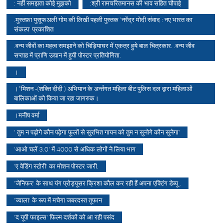
: नहीं समझता कोई मुझको
:श्री रामचरितमानस की भाव सहित चौपाई
.मुस्तफ़ा युसूफअली गोम की लिखी पहली पुस्तक 'नरेंद्र मोदी संवाद : नए भारत का
संकल्प' प्रकाशित
.वन्य जीवों का महत्व समझाने को चिड़ियाघर में एकत्र हुये बाल चित्रकार. .वन्य जीव
सप्ताह में प्राणि उद्यान में हुयी पोस्टर प्रतियोगिता.
।
।*मिशन -(शक्ति दीदी ) अभियान के अर्न्तगत महिला बीट पुलिस दल द्वारा महिलाओं
बालिकाओं को किया जा रहा जागरुक।
।मनीष वर्मा
' तुम न पढ़ोगे कौन पढ़ेगा फूलों से सुरभित गायन को तुम न सुनोगे कौन सुनेगा'
'आओ चलें 3.0' में 4000 से अधिक लोगों ने लिया भाग
'ए वेडिंग स्टोरी' का मोशन पोस्टर जारी.
'जेनिफर' के साथ यंग प्रोड्यूसर क्रिशा कौल कर रही हैं अपना एक्टिंग डेब्यू .
'ज्वाला' के रूप में मचेगा जबरदस्त तूफान
'द यूपी फाइल्स' फिल्म दर्शकों को आ रही पसंद