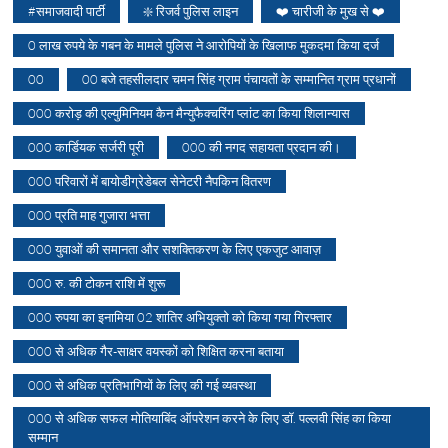
#समाजवादी पार्टी
❇️ रिजर्व पुलिस लाइन
❤️ चारीजी के मुख से ❤️
0 लाख रुपये के गबन के मामले पुलिस ने आरोपियों के खिलाफ मुकदमा किया दर्ज
00
00 बजे तहसीलदार चमन सिंह ग्राम पंचायतों के सम्मानित ग्राम प्रधानों
000 करोड़ की एल्युमिनियम कैन मैन्युफैक्चरिंग प्लांट का किया शिलान्यास
000 कार्डियक सर्जरी पूरी
000 की नगद सहायता प्रदान की।
000 परिवारों में बायोडीग्रेडेबल सेनेटरी नैपकिन वितरण
000 प्रति माह गुजारा भत्ता
000 युवाओं की समानता और सशक्तिकरण के लिए एकजुट आवाज़
000 रु. की टोकन राशि में शुरू
000 रुपया का इनामिया 02 शातिर अभियुक्तो को किया गया गिरफ्तार
000 से अधिक गैर-साक्षर वयस्कों को शिक्षित करना बताया
000 से अधिक प्रतिभागियों के लिए की गई व्यवस्था
000 से अधिक सफल मोतियाबिंद ऑपरेशन करने के लिए डॉ. पल्लवी सिंह का किया
सम्मान