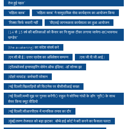
तेज हुई पहल”
“महिला क्लब”
“महिला क्लब” ने सामुदायिक सेवा कार्यक्रम का आयोजन किया
“रिक्शा सिर्फ सवारी नहीं
“वीएलई जागरूकता कार्यशाला का हुआ आयोजन
(14 से 15 वर्ष की बालिकाओं को कैंसर का निःशुल्क टीका लगाया जायेगा-डा0भावनाथ
पाण्डेय*
(the awakening) का संदेश संघर्ष करे
(एन.सी.बी.ई.) उत्तर प्रदेश का अधिवेशन सम्पन्न
(एस.जी.पी.जी.आई.)
(ट्रेंलब्लेजर्स इन्सपाइरिंग वोमेन ऑफ इंडिया) -डॉ सोनम झा
(दोहरे मापदंड! कर्मचारी परेशान
(नई दिल्ली)खिलाड़ियों की फिटनेस पर बीसीसीआई सख्त
(नई दिल्ली)मम्मी मुझ पर गुस्सा करेंगीÓ राहुल ने सोनिया गांधी के डॉग 'नूरीÓ के साथ
शेयर किया क्यूट वीडियो
(नई दिल्ली)सीआरपीएफ में मानसिक तनाव का दौर
(मुंबई)तरुण तेजपाल को बड़ा झटका : बॉम्बे हाई कोर्ट ने बरी करने का फैसला पलटा