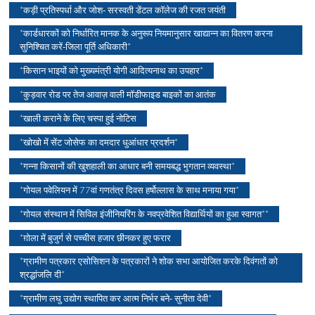
*कड़ी प्रतिस्पर्धा और जोश- सरस्वती डेंटल कॉलेज की रजत जयंती
*कार्डधारकों को निर्धारित मानक के अनुरूप नियमानुसार खाद्यान्न का वितरण करना
सुनिश्चित करें-जिला पूर्ति अधिकारी*
*किसान भाइयों को मुख्यमंत्री योगी आदित्यनाथ का उपहार*
*कुड़वार रोड पर तेज आवाज़ वाली मॉडीफाइड बाइकों का आतंक
*खाली कराने के लिए चस्पा हुई नोटिस
*खोखो में सेंट जोसेफ का दमदार धुआंधार प्रदर्शन*
*गन्ना किसानों की खुशहाली का आधार बनी समयबद्ध भुगतान व्यवस्था*
*गोयल पवेलियन में 77वां गणतंत्र दिवस हर्षोल्लास के साथ मनाया गया*
*गोयल संस्थान में सिविल इंजीनियरिंग के नवप्रवेशित विद्यार्थियों का हुआ स्वागत**
*ग़ोला में बुजुर्ग से पच्चीस हजार छीनकर हुए फरार
*ग्रामीण पत्रकार एसोसिशन के पत्रकारों ने शोक सभा आयोजित करके दिवंगतों को
श्रद्धांजलि दी*
*ग्रामीण लघु उद्योग स्थापित कर आत्म निर्भर बने- सुनीता देवी*