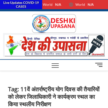
Live Updates COVID-19
World
N/A
World
N/A
facebook
Twitter
Youtube
CASES
Desh Ki
ALL HINDI
NEWS,UP HINDI
NEWS,RASHTRIYA
Upasan
NEWS,VIDESH
NEWS,
M
e
n
u
B
Tag:
11वें अंतर्राष्ट्रीय योग दिवस की तैयारियों
u
को लेकर जिलाधिकारी ने कार्यक्रम स्थल का
t
t
किया स्थलीय निरीक्षण
o