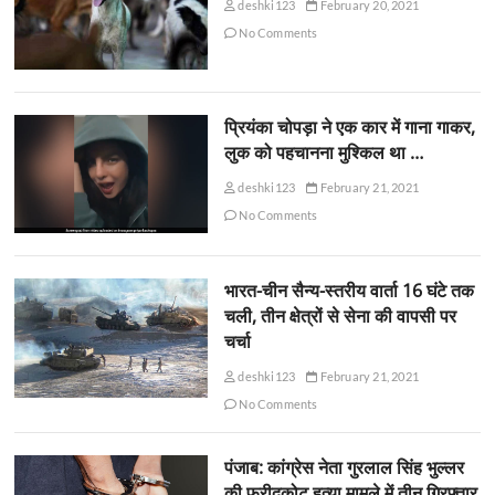
deshki123
February 20, 2021
No Comments
प्रियंका चोपड़ा ने एक कार में गाना गाकर,
लुक को पहचानना मुश्किल था …
deshki123
February 21, 2021
No Comments
भारत-चीन सैन्य-स्तरीय वार्ता 16 घंटे तक
चली, तीन क्षेत्रों से सेना की वापसी पर
चर्चा
deshki123
February 21, 2021
No Comments
पंजाब: कांग्रेस नेता गुरलाल सिंह भुल्लर
की फरीदकोट हत्या मामले में तीन गिरफ्तार