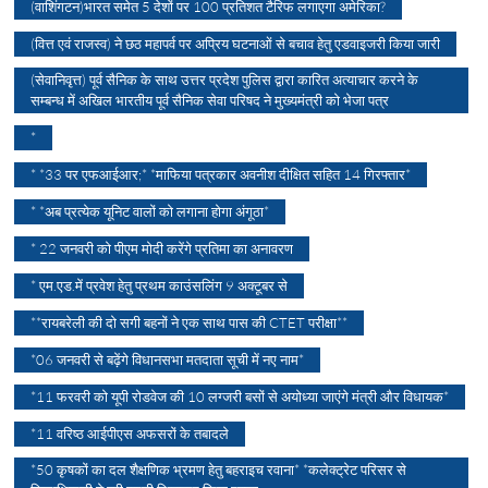
(वाशिंगटन)भारत समेत 5 देशों पर 100 प्रतिशत टैरिफ लगाएगा अमेरिका?
(वित्त एवं राजस्व) ने छठ महापर्व पर अप्रिय घटनाओं से बचाव हेतु एडवाइजरी किया जारी
(सेवानिवृत्त) पूर्व सैनिक के साथ उत्तर प्रदेश पुलिस द्वारा कारित अत्याचार करने के
सम्बन्ध में अखिल भारतीय पूर्व सैनिक सेवा परिषद ने मुख्यमंत्री को भेजा पत्र
*
* *33 पर एफआईआर;* *माफिया पत्रकार अवनीश दीक्षित सहित 14 गिरफ्तार*
* *अब प्रत्येक यूनिट वालों को लगाना होगा अंगूठा*
* 22 जनवरी को पीएम मोदी करेंगे प्रतिमा का अनावरण
* एम.एड.में प्रवेश हेतु प्रथम काउंसलिंग 9 अक्टूबर से
**रायबरेली की दो सगी बहनों ने एक साथ पास की CTET परीक्षा**
*06 जनवरी से बढ़ेंगे विधानसभा मतदाता सूची में नए नाम*
*11 फरवरी को यूपी रोडवेज की 10 लग्जरी बसों से अयोध्या जाएंगे मंत्री और विधायक*
*11 वरिष्ठ आईपीएस अफसरों के तबादले
*50 कृषकों का दल शैक्षणिक भ्रमण हेतु बहराइच रवाना* *कलेक्ट्रेट परिसर से