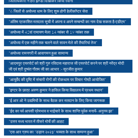
जिलाधिकारी ने हरी झण्डी दिखाकर किया रवाना
*6 जिलों से अयोध्या धाम के लिए शुरू होगी हेलीकॉप्टर सेवा
*अंतिम प्रकाशित मतदाता सूची में अपना व अपने सम्बन्धी का नाम देख सकता है-एडीएम*
*अयोध्या में 42वां रामायण मेला 14 नवंबर से 19 नवंबर तक
*अयोध्या में एक महीने तक चलने वाले सावन मेले की तैयारियां तेज*
*अयोध्या रामनगरी में आवागमन हुआ सामान्य
*आदमपुर एयरपोर्ट को श्री गुरु रविदास महाराज जी एयरपोर्ट करने पर श्री नरेंद्र मोदी
जी एवं श्री दुष्यंत गौतम जी का आभार :- सुरजीत कुमार
*आयुर्वेद की दृष्टि में संचारी रोगों की रोकथाम पर विचार गोष्ठी आयोजित*
*इण्टर के छात्र अरुण कुमार ने हासिल किया विद्यालय में प्रथम स्थान*
*ई आर ओ ने उद्यमियों के साथ बैठक कर मतदान के लिए किया जागरूक
*ईद का पर्व आपसी प्रेमभाव व भाईचारे के साथ शान्ति पूर्वक मनायें- अनुनय झा*
*उत्तर मध्य भारत में तीसरे मोर्चे की आहट
*एस आर ग्रुप का "उड़ान २०२३" भव्यता के साथ सम्पन्न हुआ*