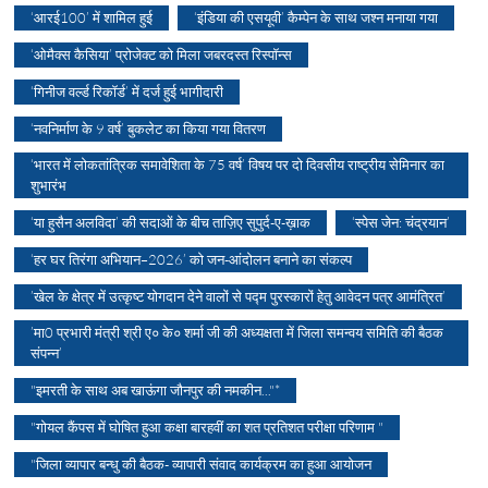
‘आरई100’ में शामिल हुई
‘इंडिया की एसयूवी’ कैम्पेन के साथ जश्न मनाया गया
‘ओमैक्स कैसिया’ प्रोजेक्ट को मिला जबरदस्त रिस्पॉन्स
‘गिनीज वर्ल्ड रिकॉर्ड’ में दर्ज हुई भागीदारी
‘नवनिर्माण के 9 वर्ष’ बुकलेट का किया गया वितरण
‘भारत में लोकतांत्रिक समावेशिता के 75 वर्ष’ विषय पर दो दिवसीय राष्ट्रीय सेमिनार का
शुभारंभ
‘या हुसैन अलविदा’ की सदाओं के बीच ताज़िए सुपुर्द-ए-ख़ाक
‘स्पेस जेन: चंद्रयान’
‘हर घर तिरंगा अभियान–2026’ को जन-आंदोलन बनाने का संकल्प
’खेल के क्षेत्र में उत्कृष्ट योगदान देने वालों से पद्म पुरस्कारों हेतु आवेदन पत्र आमंत्रित’
’मा0 प्रभारी मंत्री श्री ए० के० शर्मा जी की अध्यक्षता में जिला समन्वय समिति की बैठक
संपन्न’
"इमरती के साथ अब खाऊंगा जौनपुर की नमकीन..."*
"गोयल कैंपस में घोषित हुआ कक्षा बारहवीं का शत प्रतिशत परीक्षा परिणाम "
"जिला व्यापार बन्धु की बैठक- व्यापारी संवाद कार्यक्रम का हुआ आयोजन