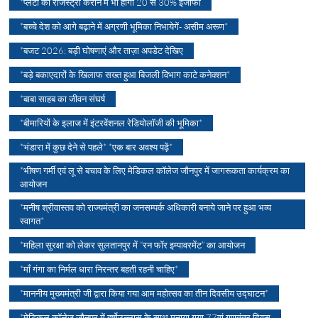
*प्लेटो की रजिस्ट्री कराने में भी होगा 20 से 30% इजाफा
*बच्चे देश को आगे बढ़ाने में अग्रणी भूमिका निभायेगें- असीम अरूण*
*बजट 2026: बड़ी घोषणाएं और ताज़ा अपडेट देखिए
*बड़े बकाएदारों के खिलाफ सख्त हुआ बिजली विभाग काटे कनेक्शन*
*बाबा साहब का जीवन संघर्ष
*बीमारियों के इलाज में इंटरवेंशनल रेडियोलॉजी की भूमिका*
*भंडारा में कुछ देने से पहले* *एक बार अवश्य पढ़ें*
*भीषण गर्मी एवं लू से बचाव के लिए मेडिकल कॉलेज जौनपुर में जागरूकता कार्यक्रम का
आयोजन
*मनीष श्रीवास्तव को राज्यमंत्री का जनसम्पर्क अधिकारी बनाये जाने पर हुआ भव्य
स्वागत*
*महिला सुरक्षा को लेकर सुलतानपुर में “रन फॉर इम्पावरमेंट” का आयोजन
*माँ गंगा का निर्मल धारा निरन्तर बहती रहनी चाहिए*
*माननीय मुख्यमंत्री जी द्वारा किया गया आम महोत्सव का तीन दिवसीय उद्घाटन*
*मेडिकल कॉलेज जौनपुर में हर्षोउल्लास के साथ मनाया गया 77वां गणतंत्र दिवस