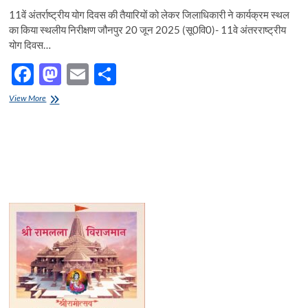
11वें अंतर्राष्ट्रीय योग दिवस की तैयारियों को लेकर जिलाधिकारी ने कार्यक्रम स्थल
का किया स्थलीय निरीक्षण जौनपुर 20 जून 2025 (सू0वि0)- 11वे अंतरराष्ट्रीय
योग दिवस…
F
M
E
S
ac
as
m
h
11वें
View More
e
अंतर्राष्ट्रीय
to
ail
ar
योग
b
d
e
दिवस
की
o
o
तैयारियों
को
o
n
लेकर
जिलाधिकारी
k
ने
कार्यक्रम
स्थल
का
किया
स्थलीय
निरीक्षण