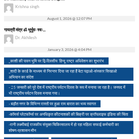
Krishna singh
August 1, 2026 @ 12:07 PM
गायत्री मंत्र ॐ भूर्भुवः स्वः...
Dr. Akhilesh
January 3, 2026 @ 4:04 PM
_काशी की पावन भूमि पर द्वि-दिवसीय ‘हिन्दू राष्ट्र अधिवेशन का शुभारंभ
_शादी के कार्ड के माध्यम से निरन्तर दिया जा रहा हैं बेटा पढ़ाओ-संस्कार सिखाओ
अभियान का संदेश
- 25 जनवरी को पूरे देश में राष्ट्रीय पर्यटन दिवस के रूप में मनाया जा रहा है। जनपद में
भी राष्ट्रीय पर्यटन दिवस मनाया गया।
- बड़ौत नगर के विभिन्न रास्तों पर हुआ राम बारात का भव्य स्वागत
-कॉमर्स प्लेटफॉर्म्स पर अनधिकृत कीटनाशकों की बिक्री पर क्रॉपलाइफ इंडिया की चिंता
-रानी लक्ष्मीबाई राजकीय संयुक्त चिकित्सालय में हो रहा महिला सफाई कर्मचारी का
शोषण-प्रशासन मौन