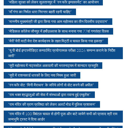
*महिला सुरक्षा को लेकर सुलतानपुर में “रन फॉर इम्पावरमेंट” का आयोजन
*माँ गंगा का निर्मल धारा निरन्तर बहती रहनी चाहिए*
*माननीय मुख्यमंत्री जी द्वारा किया गया आम महोत्सव का तीन दिवसीय उद्घाटन*
*मेडिकल कॉलेज जौनपुर में हर्षोउल्लास के साथ मनाया गया 77वां गणतंत्र दिवस
*मेरी*मेरी माटी मेरा देश कार्यक्रम के तहत मिट्टी व चावल किया गया इकत्र*
*यू पी बोर्ड इण्टरमीडिएट कम्पार्टमेंट प्रयोगात्मक परीक्षा 2026 सम्पन्न कराने के निर्देश
जारी*
*यूपी महोत्सव में नाट्यसोल अकादमी की भरतनाट्यम में शानदार प्रस्तुति
*यूपी में राशनकार्ड धारकों के लिए नया नियम हुआ जारी
*रन फॉर वोट "मिनी मैराथन" के जरिये लोगों से वोट करने की अपील*
*राम भक्त श्रद्धालुओं की सेवा में संस्थाओं द्वारा रवाना हुई एम्बुलेंस*
*राम मंदिर की प्राण प्रतिष्ठा को लेकर अलर्ट मोड में पुलिस प्रशासन*
*राम मंदिर में 100 क्विंटल चावल से होगी पूजा और बाटे जायेगे सभी को प्रसाद श्री राम
जन्मभूमि ट्रस्ट ने दिया आर्डर