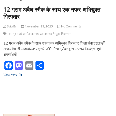
t
12 ग्राम अवैध स्मैक के साथ एक नफर अभियुक्त
o
n
गिरफ्तार
SafalSri
November 13, 2025
No Comments
12 ग्राम अवैध स्मैक के साथ एक नफर अभियुक्त गिरफ्तार
12 ग्राम अवैध स्मैक के साथ एक नफर अभियुक्त गिरफ्तार जिला संवाददाता डॉ
अजय तिवारी आअयोध्या: सएसपी डॉ0 गौरव ग्रोवर द्वारा अपराध नियंत्रण एवं
अपराधियों…
F
M
E
S
ac
as
m
h
12
View More
e
ग्राम
to
ail
ar
अवैध
b
d
e
स्मैक
के
o
o
साथ
एक
o
n
नफर
अभियुक्त
k