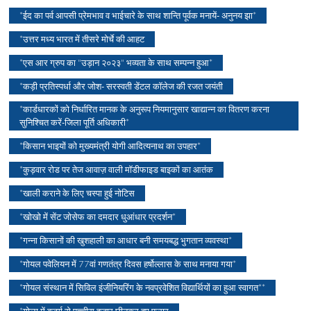
*ईद का पर्व आपसी प्रेमभाव व भाईचारे के साथ शान्ति पूर्वक मनायें- अनुनय झा*
*उत्तर मध्य भारत में तीसरे मोर्चे की आहट
*एस आर ग्रुप का "उड़ान २०२३" भव्यता के साथ सम्पन्न हुआ*
*कड़ी प्रतिस्पर्धा और जोश- सरस्वती डेंटल कॉलेज की रजत जयंती
*कार्डधारकों को निर्धारित मानक के अनुरूप नियमानुसार खाद्यान्न का वितरण करना
सुनिश्चित करें-जिला पूर्ति अधिकारी*
*किसान भाइयों को मुख्यमंत्री योगी आदित्यनाथ का उपहार*
*कुड़वार रोड पर तेज आवाज़ वाली मॉडीफाइड बाइकों का आतंक
*खाली कराने के लिए चस्पा हुई नोटिस
*खोखो में सेंट जोसेफ का दमदार धुआंधार प्रदर्शन*
*गन्ना किसानों की खुशहाली का आधार बनी समयबद्ध भुगतान व्यवस्था*
*गोयल पवेलियन में 77वां गणतंत्र दिवस हर्षोल्लास के साथ मनाया गया*
*गोयल संस्थान में सिविल इंजीनियरिंग के नवप्रवेशित विद्यार्थियों का हुआ स्वागत**