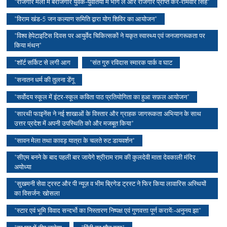
*रोजगार मेलों में बेरोजगार युवक-युवतियां में भाग ले और रोजगार प्राप्त करें-रामवीर सिंह*
*विराम खंड-5 जन कल्याण समिति द्वारा योग शिविर का आयोजन*
*विश्व हेपेटाइटिस दिवस पर आयुर्वेद चिकित्सकों ने यकृत स्वास्थ्य एवं जनजागरूकता पर
किया मंथन*
*शॉर्ट सर्किट से लगी आग
*संत गुरु रविदास स्मारक पार्क व घाट
*सनातन धर्म की तुलना डेंगू
*सर्वोदय स्कूल में इंटर-स्कूल कविता पाठ प्रतियोगिता का हुआ सफ़ल आयोजन*
*सारथी फाइनेंस ने नई शाखाओं के विस्तार और ग्राहक जागरूकता अभियान के साथ
उत्तर प्रदेश में अपनी उपस्थिति को और मजबूत किया*
*सावन मेला तथा कावड़ यात्रा के चलते रुट डायवर्शन*
*सीएम बनने के बाद पहली बार जायेगे श्रीराम राम की कुलदेवी माता देवकाली मंदिर
अयोध्या
*सुखमनी सेवा ट्रस्ट और पी न्यूज़ व भीम ब्रिगेड ट्रस्ट ने फिर किया लावारिस अस्थियों
का विसर्जन: खोसला
*स्टार एवं भूमि विवाद सन्दर्भो का निस्तारण निष्पक्ष एवं गुणवत्ता पूर्ण करायेंः-अनुनय झा*