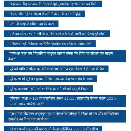
*नेत्रपाल सिंह अठवाल के नेतृत्व मे पूर्व मुख्यमंत्री हरीश रावत को मिले*
*नोएडा और ग्रेटर नोएडा में जमीनों के सर्किल रेट में वृद्धि
*पतंग के मांझे से महिला का पैर कटा
*पति का फोन पत्नी ने नही किया रिसीव तो पति ने की पत्नी की पिटाई हुई मौत*
*परिवहन मंत्री ने किया नवनिर्मित रोडवेज बस स्टैंड का लोकार्पण*
*पाहरुआ कलां का ऐतिहासिक कछुआ तालाब बनेगा जैव विविधता संरक्षण का मॉडल
केंद्र*
*पूर्व की भांति पीसीएस प्रारंभिक परीक्षा 2024 एक दिवस में होगा आयोजित
*पूर्व प्रत्याशी सुरेन्द्र कुमार ने जिला अध्यक्ष विक्रम पांडेय के साथ
*पूर्व प्रधानमंत्री डॉ मनमोहन सिंह का 92 वर्ष की आयु में निधन
*पूर्वदशम (कक्षा 9-10) एवं दशमोत्तर (कक्षा 11-12) छात्रवृत्ति योजना सत्र 2026-
27 की समय-सारिणी जारी*
*प्राथमिक विद्यालय कबूलपुर प्रथम सिरकोनी जौनपुर में शिक्षा चौपाल और वार्षिकोत्सव
समारोह का किया गया आयोजन*
*प्रेरणा गर्ल्स स्कूल की छात्रा को मिला प्रतिष्ठित UWC स्कॉलरशिप