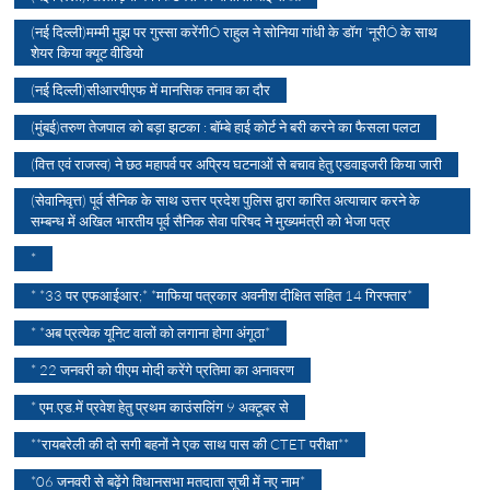
(नई दिल्ली)मम्मी मुझ पर गुस्सा करेंगीÓ राहुल ने सोनिया गांधी के डॉग 'नूरीÓ के साथ
शेयर किया क्यूट वीडियो
(नई दिल्ली)सीआरपीएफ में मानसिक तनाव का दौर
(मुंबई)तरुण तेजपाल को बड़ा झटका : बॉम्बे हाई कोर्ट ने बरी करने का फैसला पलटा
(वित्त एवं राजस्व) ने छठ महापर्व पर अप्रिय घटनाओं से बचाव हेतु एडवाइजरी किया जारी
(सेवानिवृत्त) पूर्व सैनिक के साथ उत्तर प्रदेश पुलिस द्वारा कारित अत्याचार करने के
सम्बन्ध में अखिल भारतीय पूर्व सैनिक सेवा परिषद ने मुख्यमंत्री को भेजा पत्र
*
* *33 पर एफआईआर;* *माफिया पत्रकार अवनीश दीक्षित सहित 14 गिरफ्तार*
* *अब प्रत्येक यूनिट वालों को लगाना होगा अंगूठा*
* 22 जनवरी को पीएम मोदी करेंगे प्रतिमा का अनावरण
* एम.एड.में प्रवेश हेतु प्रथम काउंसलिंग 9 अक्टूबर से
**रायबरेली की दो सगी बहनों ने एक साथ पास की CTET परीक्षा**
*06 जनवरी से बढ़ेंगे विधानसभा मतदाता सूची में नए नाम*