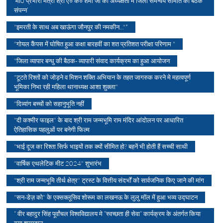
’मा0 प्रभारी मंत्री श्री ए० के० शर्मा जी की अध्यक्षता में जिला समन्वय समिति की बैठक
संपन्न’
"इमरती के साथ अब खाऊंगा जौनपुर की नमकीन..."*
"गोयल कैंपस में घोषित हुआ कक्षा बारहवीं का शत प्रतिशत परीक्षा परिणाम "
"जिला व्यापार बन्धु की बैठक- व्यापारी संवाद कार्यक्रम का हुआ आयोजन
"टूटते रिश्तों को जोड़ने व मिशन शक्ति अभियान के तहत जागरुक करने मे महत्वपूर्ण
भूमिका निभा रही महिला थानाध्यक्ष आशा शुक्ला"
"दिव्यांग बच्चों को सहानुभूति नहीं
"दी कश्मीर फाइल" के बाद श्री राम जन्मभूमि राम मंदिर आंदोलन पर आधारित
ऐतिहासिक पहलुओं पर बनेगी फिल्म
"भाई दूज का रिश्ता सिर्फ भाइयों तक क्यों सीमित हो? बहनें भी होती हैं सच्ची साथी
"वार्षिक एथलेटिक मीट 2024" शुभारंभ
"श्री राम जन्मभूमि तीर्थ क्षेत्र" ट्रस्ट के वित्तीय संदर्भों को सार्वजनिक किए जाने की मांग
"सन-डेज़ को" के एक्सक्लूसिव शोरूम का लखनऊ के लुलु मॉल में हुआ भव्य उद्घाटन
“ वीर बहादुर सिंह पूर्वांचल विश्वविद्यालय मे “स्वच्छता ही सेवा” कार्यक्रम के अंतर्गत किया