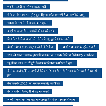
'ए वेडिंग स्टोरी' का मोशन पोस्टर जारी.
'जेनिफर' के साथ यंग प्रोड्यूसर क्रिशा कौल कर रही हैं अपना एक्टिंग डेब्यू .
'ज्वाला' के रूप में मचेगा जबरदस्त तूफान
'द यूपी फाइल्स' फिल्म दर्शकों को आ रही पसंद
'दिल जिससे जिंदा है' को टी-सीरीज़ के यूट्यूब चैनल पर जारी
'दो और दो प्यार' 19 अप्रैल को होगी रिलीज
'दो और दो प्यार' का ट्रेलर जारी
'नगर की सरकार आपके द्वार'अभियान के तहत महापौर ने किया निरीक्षण एवं जनसंवाद
'न्यू इंडिया इन द 21 सेंचुरी' किताब का विमोचन अमेरिका में हुआ*
'बोंग’ का वर्ल्ड प्रीमियर 49वें टोरंटो इंटरनेशनल फिल्म फेस्टिवल के डिस्कवरी सेक्शन में
होगा
'मेघा संवर्धन 2023' का समापन समारोह आयोजित
'मेरा गांव मेरी जिम्मेदारी' ने बांटे गर्म कपड़े
'लालो – कृष्ण सदा सहायते’ ने लखनऊ में दर्ज की शानदार मौजूदगी