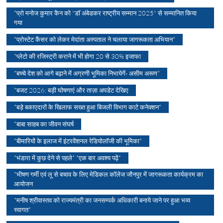
*प्रो मनोज कुमार कैन को "डॉ अंबेडकर राष्ट्रीय सम्मान 2025" से सम्मानित किया
गया
*प्रोस्टेट कैंसर को लेकर मेदांता अस्पताल ने चलाया जागरूकता अभियान*
*प्लेटो की रजिस्ट्री कराने में भी होगा 20 से 30% इजाफा
*बच्चे देश को आगे बढ़ाने में अग्रणी भूमिका निभायेगें- असीम अरूण*
*बजट 2026: बड़ी घोषणाएं और ताज़ा अपडेट देखिए
*बड़े बकाएदारों के खिलाफ सख्त हुआ बिजली विभाग काटे कनेक्शन*
*बाबा साहब का जीवन संघर्ष
*बीमारियों के इलाज में इंटरवेंशनल रेडियोलॉजी की भूमिका*
*भंडारा में कुछ देने से पहले* *एक बार अवश्य पढ़ें*
*भीषण गर्मी एवं लू से बचाव के लिए मेडिकल कॉलेज जौनपुर में जागरूकता कार्यक्रम का
आयोजन
*मनीष श्रीवास्तव को राज्यमंत्री का जनसम्पर्क अधिकारी बनाये जाने पर हुआ भव्य
स्वागत*