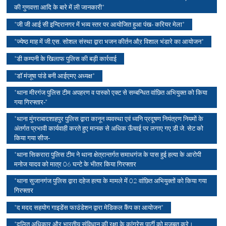
की गुणवत्ता आदि के बारे में ली जानकारी*
*जी जी आई सी इन्दिरानगर में भव्य स्तर पर आयोजित हुआ पंख- करियर मेला*
*ज्येष्ठ माह में जी.एस. सोशल संस्था द्वारा भजन कीर्तन औऱ विशाल भंडारे का आयोजन*
*डी कम्पनी के खिलाफ पुलिस की बड़ी कार्रवाई
*डॉ मंजूषा पांडे बनी आईएमए अध्यक्ष*
*थाना मीरगंज पुलिस टीम अपहरण व पास्को एक्ट से सम्बन्धित वांछित अभियुक्त को किया
गया गिरफ्तार-*
*थाना मुंगराबादशाहपुर पुलिस द्वारा कानून व्यवस्था एवं ध्वनि प्रदूषण नियंत्रण नियमों के
अंतर्गत प्रभावी कार्यवाही करते हुए मानक से अधिक ऊँचाई पर लगाए गए डी.जे. सेट को
किया गया सीज-
*थाना सिकरारा पुलिस टीम ने थाना क्षेत्रान्तर्गत समाधगंज के पास हुई हत्या के आरोपी
मनोज यादव को मात्र 06 घन्टे के भीतर किया गिरफ्तार
*थाना सुजानगंज पुलिस द्वारा दहेज हत्या के मामले में 02 वांछित अभियुक्तों को किया गया
गिरफ्तार
*द मदद सहयोग गाइडेंस फाउंडेशन द्वारा मेडिकल कैंप का आयोजन*
*दलित अधिकार और भारतीय संविधान की रक्षा के कांग्रेस पार्टी को मजबूत करे।