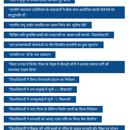
*ग़ोला में बुजुर्ग से पच्चीस हजार छीनकर हुए फरार
*ग्रामीण पत्रकार एसोसिशन के पत्रकारों ने शोक सभा आयोजित करके दिवंगतों को
श्रद्धांजलि दी*
*ग्रामीण लघु उद्योग स्थापित कर आत्म निर्भर बने- सुनीता देवी*
*चिन्हित अति कुपोषित बच्चों को एनआरसी पर अवश्य भर्ती करायें:- जिलाधिकारी*
*जन कल्याणकारी योजनाओं पर तीन दिवसीय प्रदर्शनी का हुआ शुभारंभ*
*जन्मदिन पर 'माँ के नाम रक्तदान'
*जिला उन्नाव में विनोद गौतम के नेतृत्व में सैकड़ों लोगों ने आजाद समाज पार्टी की
सदस्यता ग्रहण किया*
*जिलाधिकारी ने किया पोस्टमार्टम हाउस का निरीक्षण
*जिलाधिकारी ने जन सनुवाई में सुनी 81 शिकायतें*
*जिलाधिकारी ने जनसुनवाई में सुनी 75 शिकायतें*
*जिलाधिकारी ने नगर निगम के विभिन्न निर्माण कार्याें का किया निरीक्षण*
*जिलाधिकारी ने लाभार्थी को आपदा राहत राशि का किया चेक वितरित*
*जिलाधिकारी ने शिक्षक की भांति बच्चों से गणित के सवाल लगवायें और शिक्षा एवं भोजन