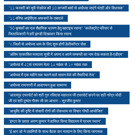
*11 फरवरी को यूपी रोडवेज की 10 लग्जरी बसों से अयोध्या जाएंगे मंत्री और विधायक*
*11 वरिष्ठ आईपीएस अफसरों के तबादले
*50 कृषकों का दल शैक्षणिक भ्रमण हेतु बहराइच रवाना* *कलेक्ट्रेट परिसर से
जिलाधिकारी ने हरी झण्डी दिखाकर किया रवाना
*6 जिलों से अयोध्या धाम के लिए शुरू होगी हेलीकॉप्टर सेवा
*अंतिम प्रकाशित मतदाता सूची में अपना व अपने सम्बन्धी का नाम देख सकता है-एडीएम*
*अयोध्या में 42वां रामायण मेला 14 नवंबर से 19 नवंबर तक
*अयोध्या में एक महीने तक चलने वाले सावन मेले की तैयारियां तेज*
*अयोध्या रामनगरी में आवागमन हुआ सामान्य
*आदमपुर एयरपोर्ट को श्री गुरु रविदास महाराज जी एयरपोर्ट करने पर श्री नरेंद्र मोदी
जी एवं श्री दुष्यंत गौतम जी का आभार :- सुरजीत कुमार
*आयुर्वेद की दृष्टि में संचारी रोगों की रोकथाम पर विचार गोष्ठी आयोजित*
*इण्टर के छात्र अरुण कुमार ने हासिल किया विद्यालय में प्रथम स्थान*
*ई आर ओ ने उद्यमियों के साथ बैठक कर मतदान के लिए किया जागरूक