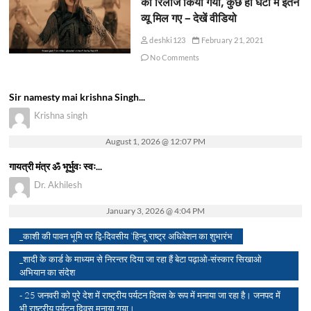
को रिलीज किया गया, कुछ ही घंटों में इतने
व्यू मिल गए – देखें वीडियो
deshki123
February 21, 2021
No Comments
Sir namesty mai krishna Singh...
Krishna singh
August 1, 2026 @ 12:07 PM
गायत्री मंत्र ॐ भूर्भुवः स्वः...
Dr. Akhilesh
January 3, 2026 @ 4:04 PM
_काशी की पावन भूमि पर द्वि-दिवसीय ‘हिन्दू राष्ट्र अधिवेशन का शुभारंभ
_शादी के कार्ड के माध्यम से निरन्तर दिया जा रहा हैं बेटा पढ़ाओ-संस्कार सिखाओ
अभियान का संदेश
- 25 जनवरी को पूरे देश में राष्ट्रीय पर्यटन दिवस के रूप में मनाया जा रहा है। जनपद में
भी राष्ट्रीय पर्यटन दिवस मनाया गया।