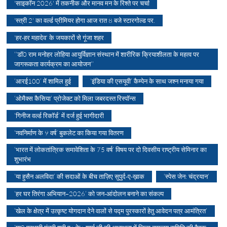
'साइकॉन 2026' में तकनीक और मानव मन के रिश्ते पर चर्चा
'स्त्री 2' का वर्ल्ड प्रीमियर होगा आज रात 8 बजे स्टारगोल्ड पर.
'हर-हर महादेव' के जयकारों से गूंजा शहर
‘‘डॉ0 राम मनोहर लोहिया आयुर्विज्ञान संस्थान में शारीरिक क्रियाशीलता के महत्व पर
जागरूकता कार्यक्रम का आयोजन‘‘
‘आरई100’ में शामिल हुई
‘इंडिया की एसयूवी’ कैम्पेन के साथ जश्न मनाया गया
‘ओमैक्स कैसिया’ प्रोजेक्ट को मिला जबरदस्त रिस्पॉन्स
‘गिनीज वर्ल्ड रिकॉर्ड’ में दर्ज हुई भागीदारी
‘नवनिर्माण के 9 वर्ष’ बुकलेट का किया गया वितरण
‘भारत में लोकतांत्रिक समावेशिता के 75 वर्ष’ विषय पर दो दिवसीय राष्ट्रीय सेमिनार का
शुभारंभ
‘या हुसैन अलविदा’ की सदाओं के बीच ताज़िए सुपुर्द-ए-ख़ाक
‘स्पेस जेन: चंद्रयान’
‘हर घर तिरंगा अभियान–2026’ को जन-आंदोलन बनाने का संकल्प
’खेल के क्षेत्र में उत्कृष्ट योगदान देने वालों से पद्म पुरस्कारों हेतु आवेदन पत्र आमंत्रित’