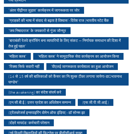
गया श्रमदान
“अंतर पीढ़ीगत जुड़ाव” कार्यक्रम में जागरूकता पर जोर
“ग्राहकों की भाषा में संवाद से बढ़ता है विश्वास”- दिपेश राज (भारतीय स्टेट बैंक
“जय निषादराज” के जयकारों से गूंजा जौनपुर
“बाराबंकी रेलवे क्रॉसिंग बना व्यापारियों के लिए संकट — निर्णायक समाधान की दिशा में
तेज हुई पहल”
“महिला क्लब”
“महिला क्लब” ने सामुदायिक सेवा कार्यक्रम का आयोजन किया
“रिक्शा सिर्फ सवारी नहीं
“वीएलई जागरूकता कार्यशाला का हुआ आयोजन
(14 से 15 वर्ष की बालिकाओं को कैंसर का निःशुल्क टीका लगाया जायेगा-डा0भावनाथ
पाण्डेय*
(the awakening) का संदेश संघर्ष करे
(एन.सी.बी.ई.) उत्तर प्रदेश का अधिवेशन सम्पन्न
(एस.जी.पी.जी.आई.)
(ट्रेंलब्लेजर्स इन्सपाइरिंग वोमेन ऑफ इंडिया) -डॉ सोनम झा
(दोहरे मापदंड! कर्मचारी परेशान
(नई दिल्ली)खिलाड़ियों की फिटनेस पर बीसीसीआई सख्त