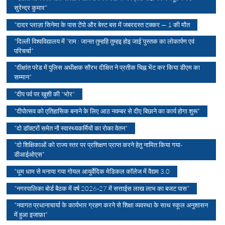
सुरेन्द्र कुमार*
*दादर प्लाज़ा सिनेमा के पास टेंपो और बेस्ट बस में जबरदस्त टक्कर — 1 की मौत
*दिल्ली विश्वविद्यालय में “राम : जानत तुम्हहि तुम्हइ होइ जाई”पुस्तक का लोकार्पण एवं
परिचर्चा*
*दीक्षांत परेड में पुलिस अधीक्षक सौरभ दीक्षित ने प्रतीक चिह्न भेंट कर किया डीएम का
सम्मान*
*दीप पर्व पर खुशी की "भोर"
*दीपोत्सव को एतिहासिक बनाने के लिए आठ नवम्बर से दीए बिछाने का कार्य होगा शुरू*
*दो डॉक्टरों समेत नौ स्वास्थ्यकर्मियों का रोका वेतन*
*दो शिक्षिकाओं को राज्य स्तर पर प्रशिक्षण प्राप्त करने हेतु नामित किया गया-
डीआईओएस*
*धूम धाम से मनाया गया गोयल आयुर्वेदिक मेडिकल कॉलेज में वैद्यम 3.0
*नगरपालिका बोर्ड बैठक में वर्ष 2026-27 में सत्ताईस लाख लाभ का बजट पास*
*नवागत प्रधानाचार्या के कार्यभार ग्रहण करने से शिक्षा व्यवस्था के साथ स्कूल अनुशासन
में हुआ इजाफ़ा*