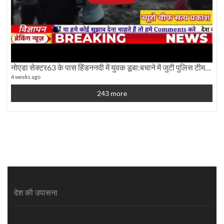
नोएडा सेक्टर63 के पास हिंडननदी में युवक डूबा:बचाने में जुटी पुलिस टीम: देखिए पूरी ग्राउंड रिपोर्टिंग
4 weeks ago
243 more
देश की उपासना