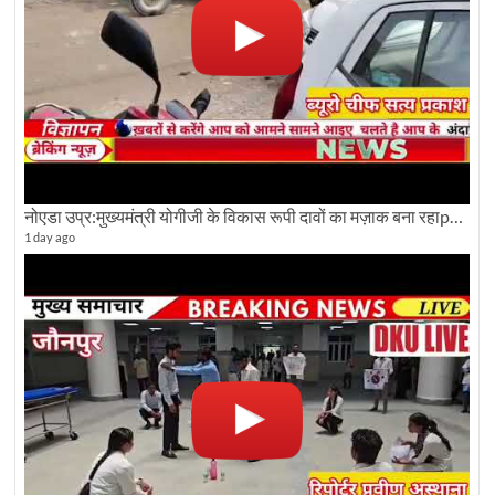
नोएडा उप्र:मुख्यमंत्री योगीजी के विकास रूपी दावों का मज़ाक बना रहाpwdविभाग:देखे ग्राउण्ड रिपोर्टिंग
1 day ago