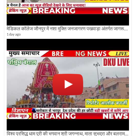
मेडिकल कॉलेज जौनपुर में नशा मुक्ति जनजागरण पखवाड़ा अंतर्गत जागरूकता कार्यक्रम आयोजित
1 day ago
विश्व प्रसिद्ध धाम पुरी की भगवान श्री जगन्नाथ, माता सुभद्रा और बलराम जी की भव्य शोभा यात्रा देखिए