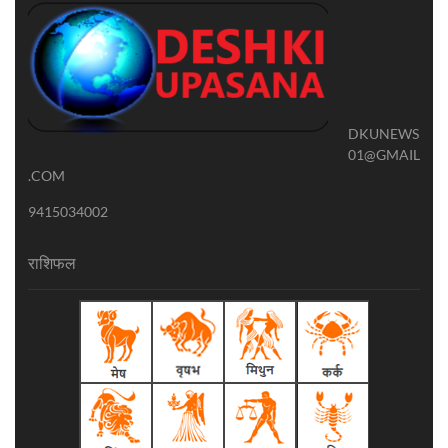
DKUNEWS
01@GMAIL
.COM
9415034002
राशिफल