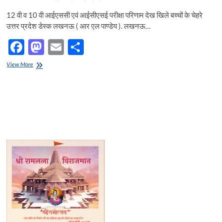
12 वी व 10 वी आईएससी एवं आईसीएसई परीक्षा परिणाम देख खिले बच्चों के चेहरे
उत्तर प्रदेश डेस्क लखनऊ ( आर एल पाण्डेय ). लखनऊ…
F
M
E
S
ac
as
m
h
12
View More
e
वी
to
ail
ar
व
b
d
e
10
वी
o
o
आईएससी
एवं
o
n
आईसीएसई
परीक्षा
k
परिणाम
देख
खिले
बच्चों
के
चेहरे