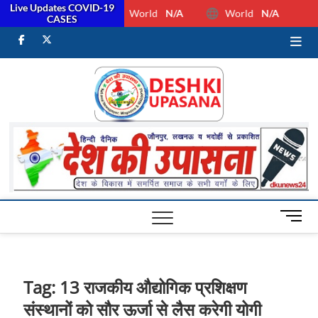
Live Updates COVID-19
World
N/A
World
N/A
CASES
facebook
Twitter
Youtube
Desh Ki
ALL HINDI
NEWS,UP HINDI
NEWS,RASHTRIYA
Upasan
NEWS,VIDESH
NEWS,
M
e
n
u
B
Tag:
13 राजकीय औद्योगिक प्रशिक्षण
u
संस्थानों को सौर ऊर्जा से लैस करेगी योगी
t