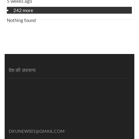
5 weeks ago
242 more
Nothing found
देश की उपासना
DKUNEWS01@GMAIL.COM