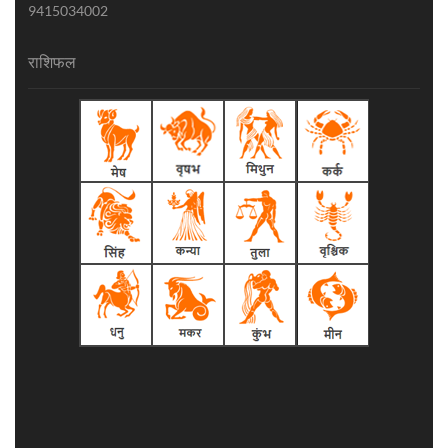
9415034002
राशिफल