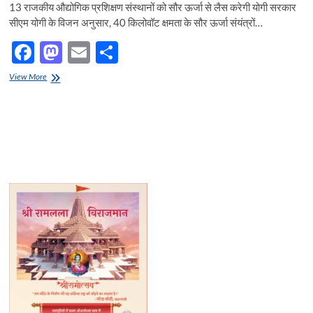
13 राजकीय औद्योगिक प्रशिक्षण संस्थानों को सौर ऊर्जा से लैस करेगी योगी सरकार
सीएम योगी के विजन अनुसार, 40 किलोवॉट क्षमता के सौर ऊर्जा संयंत्रों…
F
M
E
S
ac
as
m
h
13
View More
e
राजकीय
to
ail
ar
औद्योगिक
b
d
e
प्रशिक्षण
संस्थानों
o
o
को
सौर
o
n
ऊर्जा
से
k
लैस
करेगी
योगी
सरकार