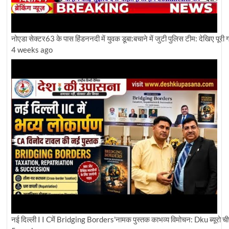
नोएडा सेक्टर63 के पास हिंडननदी में युवक डूबा:बचाने में जुटी पुलिस टीम: देखिए पूरी ग्र
4 weeks ago
नई दिल्ली I I Cमें Bridging Borders'नामक पुस्तक काभव्य विमोचन: Dku ब्यूरो चीफ 