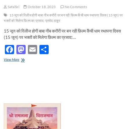
SafalSri
October 18, 2023
No Comments
15 जून को रिलीज होगी बाबा नीब करौरी पर बन रही फ़िल्म कैंची धाम स्थापना दिवस (15 जून) पर
भक्तों को मिलेगा फ़िल्म का प्रसाद: प्रमोद ठाकुर
15 जून को रिलीज होगी बाबा नीब करौरी पर बन रही फ़िल्म कैंची धाम स्थापना दिवस
(15 जून) पर भक्तों को मिलेगा फ़िल्म का प्रसाद:…
F
M
E
S
ac
as
m
h
15
View More
e
जून
to
ail
ar
को
b
d
e
रिलीज
होगी
o
o
बाबा
नीब
o
n
करौरी
पर
k
बन
रही
फ़िल्म
कैंची
धाम