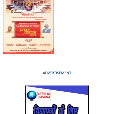
स्थापना
दिवस
(15
जून)
पर
भक्तों
को
मिलेगा
फ़िल्म
का
प्रसाद:
प्रमोद
ठाकुर
ADVERTISEMENT