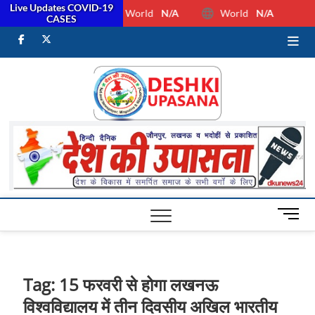
Live Updates COVID-19
World
N/A
World
N/A
CASES
facebook
Twitter
Youtube
Desh Ki
ALL HINDI
NEWS,UP HINDI
NEWS,RASHTRIYA
Upasan
NEWS,VIDESH
NEWS,
M
e
n
u
B
Tag:
15 फरवरी से होगा लखनऊ
u
विश्वविद्यालय में तीन दिवसीय अखिल भारतीय
t