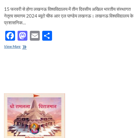
15 फरवरी से होगा लखनऊ विश्वविद्यालय में तीन दिवसीय अखिल भारतीय संस्थागत
नेतृत्व समागम 2024 ब्यूरो चीफ आर एल पाण्डेय लखनऊ। लखनऊ विश्वविद्यालय के
प्रशासनिक…
F
M
E
S
ac
as
m
h
15
View More
e
फरवरी
to
ail
ar
से
b
d
e
होगा
लखनऊ
o
o
विश्वविद्यालय
में
o
n
तीन
दिवसीय
k
अखिल
भारतीय
संस्थागत
नेतृत्व
समागम
2024