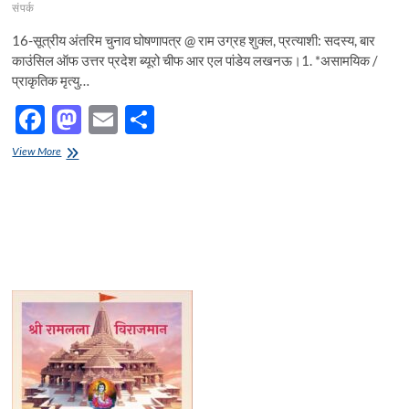
संपर्क
16-सूत्रीय अंतरिम चुनाव घोषणापत्र @ राम उग्रह शुक्ल, प्रत्याशी: सदस्य, बार
काउंसिल ऑफ उत्तर प्रदेश ब्यूरो चीफ आर एल पांडेय लखनऊ।1. *असामयिक /
प्राकृतिक मृत्यु…
F
M
E
S
ac
as
m
h
16-
View More
e
सूत्रीय
to
ail
ar
अंतरिम
b
d
e
चुनाव
घोषणापत्र
o
o
@
राम
o
n
उग्रह
शुक्ल,
k
प्रत्याशी:
सदस्य,
बार
काउंसिल
ऑफ
उत्तर
प्रदेश