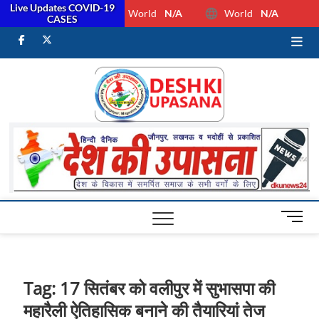
Live Updates COVID-19
World
N/A
World
N/A
CASES
facebook
Twitter
Youtube
Desh Ki
ALL HINDI
NEWS,UP HINDI
NEWS,RASHTRIYA
Upasan
NEWS,VIDESH
NEWS,
M
e
n
u
B
Tag:
17 सितंबर को वलीपुर में सुभासपा की
u
महारैली ऐतिहासिक बनाने की तैयारियां तेज
t