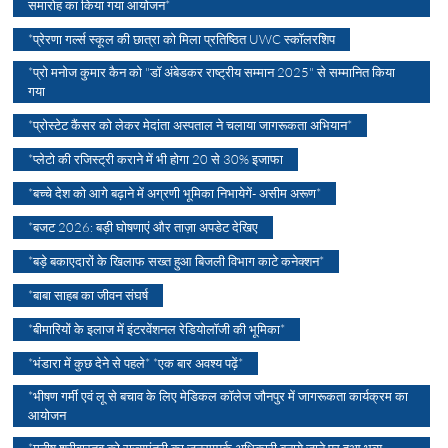
समारोह का किया गया आयोजन*
*प्रेरणा गर्ल्स स्कूल की छात्रा को मिला प्रतिष्ठित UWC स्कॉलरशिप
*प्रो मनोज कुमार कैन को "डॉ अंबेडकर राष्ट्रीय सम्मान 2025" से सम्मानित किया
गया
*प्रोस्टेट कैंसर को लेकर मेदांता अस्पताल ने चलाया जागरूकता अभियान*
*प्लेटो की रजिस्ट्री कराने में भी होगा 20 से 30% इजाफा
*बच्चे देश को आगे बढ़ाने में अग्रणी भूमिका निभायेगें- असीम अरूण*
*बजट 2026: बड़ी घोषणाएं और ताज़ा अपडेट देखिए
*बड़े बकाएदारों के खिलाफ सख्त हुआ बिजली विभाग काटे कनेक्शन*
*बाबा साहब का जीवन संघर्ष
*बीमारियों के इलाज में इंटरवेंशनल रेडियोलॉजी की भूमिका*
*भंडारा में कुछ देने से पहले* *एक बार अवश्य पढ़ें*
*भीषण गर्मी एवं लू से बचाव के लिए मेडिकल कॉलेज जौनपुर में जागरूकता कार्यक्रम का
आयोजन