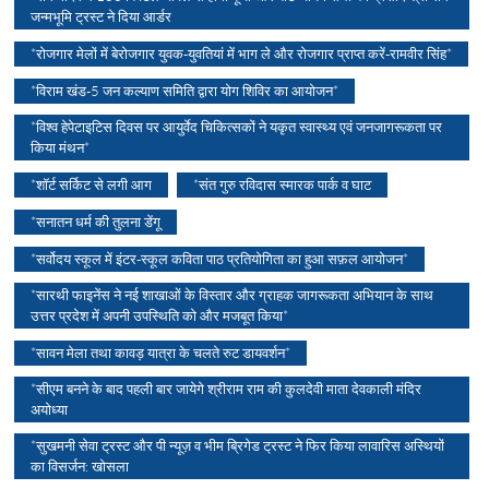
जन्मभूमि ट्रस्ट ने दिया आर्डर
*रोजगार मेलों में बेरोजगार युवक-युवतियां में भाग ले और रोजगार प्राप्त करें-रामवीर सिंह*
*विराम खंड-5 जन कल्याण समिति द्वारा योग शिविर का आयोजन*
*विश्व हेपेटाइटिस दिवस पर आयुर्वेद चिकित्सकों ने यकृत स्वास्थ्य एवं जनजागरूकता पर
किया मंथन*
*शॉर्ट सर्किट से लगी आग
*संत गुरु रविदास स्मारक पार्क व घाट
*सनातन धर्म की तुलना डेंगू
*सर्वोदय स्कूल में इंटर-स्कूल कविता पाठ प्रतियोगिता का हुआ सफ़ल आयोजन*
*सारथी फाइनेंस ने नई शाखाओं के विस्तार और ग्राहक जागरूकता अभियान के साथ
उत्तर प्रदेश में अपनी उपस्थिति को और मजबूत किया*
*सावन मेला तथा कावड़ यात्रा के चलते रुट डायवर्शन*
*सीएम बनने के बाद पहली बार जायेगे श्रीराम राम की कुलदेवी माता देवकाली मंदिर
अयोध्या
*सुखमनी सेवा ट्रस्ट और पी न्यूज़ व भीम ब्रिगेड ट्रस्ट ने फिर किया लावारिस अस्थियों
का विसर्जन: खोसला