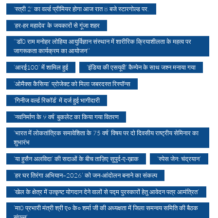
'स्त्री 2' का वर्ल्ड प्रीमियर होगा आज रात 8 बजे स्टारगोल्ड पर.
'हर-हर महादेव' के जयकारों से गूंजा शहर
‘‘डॉ0 राम मनोहर लोहिया आयुर्विज्ञान संस्थान में शारीरिक क्रियाशीलता के महत्व पर
जागरूकता कार्यक्रम का आयोजन‘‘
‘आरई100’ में शामिल हुई
‘इंडिया की एसयूवी’ कैम्पेन के साथ जश्न मनाया गया
‘ओमैक्स कैसिया’ प्रोजेक्ट को मिला जबरदस्त रिस्पॉन्स
‘गिनीज वर्ल्ड रिकॉर्ड’ में दर्ज हुई भागीदारी
‘नवनिर्माण के 9 वर्ष’ बुकलेट का किया गया वितरण
‘भारत में लोकतांत्रिक समावेशिता के 75 वर्ष’ विषय पर दो दिवसीय राष्ट्रीय सेमिनार का
शुभारंभ
‘या हुसैन अलविदा’ की सदाओं के बीच ताज़िए सुपुर्द-ए-ख़ाक
‘स्पेस जेन: चंद्रयान’
‘हर घर तिरंगा अभियान–2026’ को जन-आंदोलन बनाने का संकल्प
’खेल के क्षेत्र में उत्कृष्ट योगदान देने वालों से पद्म पुरस्कारों हेतु आवेदन पत्र आमंत्रित’
’मा0 प्रभारी मंत्री श्री ए० के० शर्मा जी की अध्यक्षता में जिला समन्वय समिति की बैठक
संपन्न’