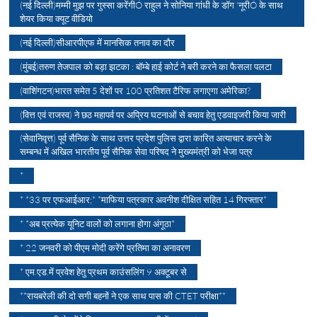
(नई दिल्ली)मम्मी मुझ पर गुस्सा करेंगीÓ राहुल ने सोनिया गांधी के डॉग 'नूरीÓ के साथ
शेयर किया क्यूट वीडियो
(नई दिल्ली)सीआरपीएफ में मानसिक तनाव का दौर
(मुंबई)तरुण तेजपाल को बड़ा झटका : बॉम्बे हाई कोर्ट ने बरी करने का फैसला पलटा
(वाशिंगटन)भारत समेत 5 देशों पर 100 प्रतिशत टैरिफ लगाएगा अमेरिका?
(वित्त एवं राजस्व) ने छठ महापर्व पर अप्रिय घटनाओं से बचाव हेतु एडवाइजरी किया जारी
(सेवानिवृत्त) पूर्व सैनिक के साथ उत्तर प्रदेश पुलिस द्वारा कारित अत्याचार करने के
सम्बन्ध में अखिल भारतीय पूर्व सैनिक सेवा परिषद ने मुख्यमंत्री को भेजा पत्र
*
* *33 पर एफआईआर;* *माफिया पत्रकार अवनीश दीक्षित सहित 14 गिरफ्तार*
* *अब प्रत्येक यूनिट वालों को लगाना होगा अंगूठा*
* 22 जनवरी को पीएम मोदी करेंगे प्रतिमा का अनावरण
* एम.एड.में प्रवेश हेतु प्रथम काउंसलिंग 9 अक्टूबर से
**रायबरेली की दो सगी बहनों ने एक साथ पास की CTET परीक्षा**