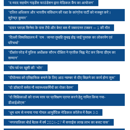
*द मदद सहयोग गाइडेंस फाउंडेशन द्वारा मेडिकल कैंप का आयोजन*
*दलित अधिकार और भारतीय संविधान की रक्षा के कांग्रेस पार्टी को मजबूत करे।
सुरेन्द्र कुमार*
*दादर प्लाज़ा सिनेमा के पास टेंपो और बेस्ट बस में जबरदस्त टक्कर — 1 की मौत
*दिल्ली विश्वविद्यालय में “राम : जानत तुम्हहि तुम्हइ होइ जाई”पुस्तक का लोकार्पण एवं
परिचर्चा*
*दीक्षांत परेड में पुलिस अधीक्षक सौरभ दीक्षित ने प्रतीक चिह्न भेंट कर किया डीएम का
सम्मान*
*दीप पर्व पर खुशी की "भोर"
*दीपोत्सव को एतिहासिक बनाने के लिए आठ नवम्बर से दीए बिछाने का कार्य होगा शुरू*
*दो डॉक्टरों समेत नौ स्वास्थ्यकर्मियों का रोका वेतन*
*दो शिक्षिकाओं को राज्य स्तर पर प्रशिक्षण प्राप्त करने हेतु नामित किया गया-
डीआईओएस*
*धूम धाम से मनाया गया गोयल आयुर्वेदिक मेडिकल कॉलेज में वैद्यम 3.0
*नगरपालिका बोर्ड बैठक में वर्ष 2026-27 में सत्ताईस लाख लाभ का बजट पास*