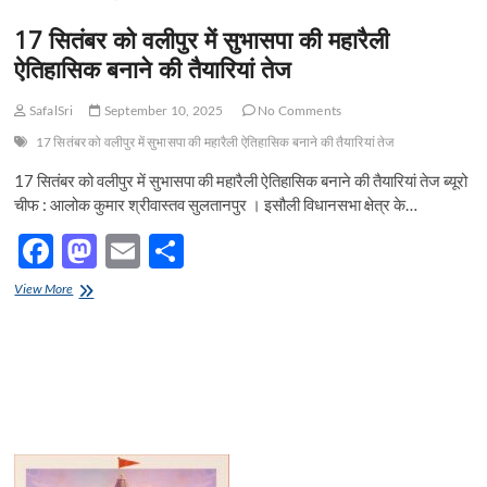
t
17 सितंबर को वलीपुर में सुभासपा की महारैली
o
n
ऐतिहासिक बनाने की तैयारियां तेज
SafalSri
September 10, 2025
No Comments
17 सितंबर को वलीपुर में सुभासपा की महारैली ऐतिहासिक बनाने की तैयारियां तेज
17 सितंबर को वलीपुर में सुभासपा की महारैली ऐतिहासिक बनाने की तैयारियां तेज ब्यूरो
चीफ : आलोक कुमार श्रीवास्तव सुलतानपुर । इसौली विधानसभा क्षेत्र के…
F
M
E
S
ac
as
m
h
17
View More
e
सितंबर
to
ail
ar
को
b
d
e
वलीपुर
में
o
o
सुभासपा
की
o
n
महारैली
ऐतिहासिक
k
बनाने
की