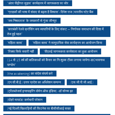
“अंतर पीढ़ीगत जुड़ाव” कार्यक्रम में जागरूकता पर जोर
“ग्राहकों की भाषा में संवाद से बढ़ता है विश्वास”- दिपेश राज (भारतीय स्टेट बैंक
“जय निषादराज” के जयकारों से गूंजा जौनपुर
“बाराबंकी रेलवे क्रॉसिंग बना व्यापारियों के लिए संकट — निर्णायक समाधान की दिशा में
तेज हुई पहल”
“महिला क्लब”
“महिला क्लब” ने सामुदायिक सेवा कार्यक्रम का आयोजन किया
“रिक्शा सिर्फ सवारी नहीं
“वीएलई जागरूकता कार्यशाला का हुआ आयोजन
(14 से 15 वर्ष की बालिकाओं को कैंसर का निःशुल्क टीका लगाया जायेगा-डा0भावनाथ
पाण्डेय*
(the awakening) का संदेश संघर्ष करे
(एन.सी.बी.ई.) उत्तर प्रदेश का अधिवेशन सम्पन्न
(एस.जी.पी.जी.आई.)
(ट्रेंलब्लेजर्स इन्सपाइरिंग वोमेन ऑफ इंडिया) -डॉ सोनम झा
(दोहरे मापदंड! कर्मचारी परेशान
(नई दिल्ली)खिलाड़ियों की फिटनेस पर बीसीसीआई सख्त