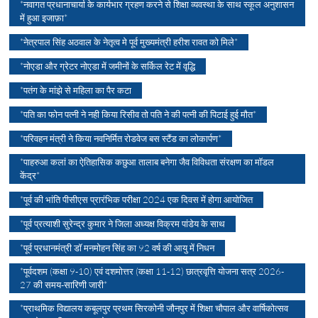
*नवागत प्रधानाचार्या के कार्यभार ग्रहण करने से शिक्षा व्यवस्था के साथ स्कूल अनुशासन
में हुआ इजाफ़ा*
*नेत्रपाल सिंह अठवाल के नेतृत्व मे पूर्व मुख्यमंत्री हरीश रावत को मिले*
*नोएडा और ग्रेटर नोएडा में जमीनों के सर्किल रेट में वृद्धि
*पतंग के मांझे से महिला का पैर कटा
*पति का फोन पत्नी ने नही किया रिसीव तो पति ने की पत्नी की पिटाई हुई मौत*
*परिवहन मंत्री ने किया नवनिर्मित रोडवेज बस स्टैंड का लोकार्पण*
*पाहरुआ कलां का ऐतिहासिक कछुआ तालाब बनेगा जैव विविधता संरक्षण का मॉडल
केंद्र*
*पूर्व की भांति पीसीएस प्रारंभिक परीक्षा 2024 एक दिवस में होगा आयोजित
*पूर्व प्रत्याशी सुरेन्द्र कुमार ने जिला अध्यक्ष विक्रम पांडेय के साथ
*पूर्व प्रधानमंत्री डॉ मनमोहन सिंह का 92 वर्ष की आयु में निधन
*पूर्वदशम (कक्षा 9-10) एवं दशमोत्तर (कक्षा 11-12) छात्रवृत्ति योजना सत्र 2026-
27 की समय-सारिणी जारी*
*प्राथमिक विद्यालय कबूलपुर प्रथम सिरकोनी जौनपुर में शिक्षा चौपाल और वार्षिकोत्सव