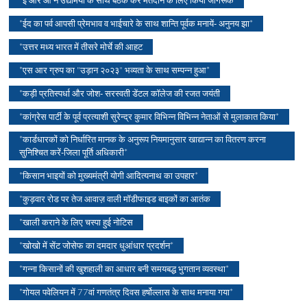
*ई आर ओ ने उद्यमियों के साथ बैठक कर मतदान के लिए किया जागरूक
*ईद का पर्व आपसी प्रेमभाव व भाईचारे के साथ शान्ति पूर्वक मनायें- अनुनय झा*
*उत्तर मध्य भारत में तीसरे मोर्चे की आहट
*एस आर ग्रुप का "उड़ान २०२३" भव्यता के साथ सम्पन्न हुआ*
*कड़ी प्रतिस्पर्धा और जोश- सरस्वती डेंटल कॉलेज की रजत जयंती
*कांग्रेस पार्टी के पूर्व प्रत्याशी सुरेन्द्र कुमार विभिन्न विभिन्न नेताओं से मुलाकात किया*
*कार्डधारकों को निर्धारित मानक के अनुरूप नियमानुसार खाद्यान्न का वितरण करना
सुनिश्चित करें-जिला पूर्ति अधिकारी*
*किसान भाइयों को मुख्यमंत्री योगी आदित्यनाथ का उपहार*
*कुड़वार रोड पर तेज आवाज़ वाली मॉडीफाइड बाइकों का आतंक
*खाली कराने के लिए चस्पा हुई नोटिस
*खोखो में सेंट जोसेफ का दमदार धुआंधार प्रदर्शन*
*गन्ना किसानों की खुशहाली का आधार बनी समयबद्ध भुगतान व्यवस्था*
*गोयल पवेलियन में 77वां गणतंत्र दिवस हर्षोल्लास के साथ मनाया गया*