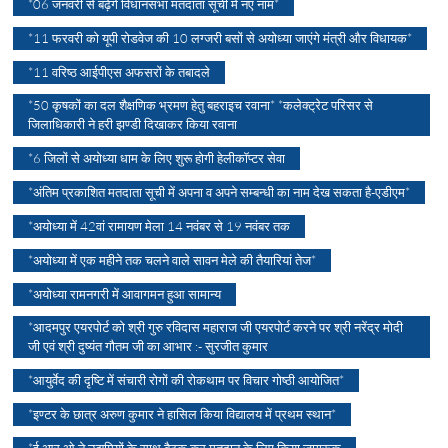
*06 जनवरी से बढ़ेंगे विधानसभा मतदाता सूची में नए नाम*
*11 फरवरी को यूपी रोडवेज की 10 लग्जरी बसों से अयोध्या जाएंगे मंत्री और विधायक*
*11 वरिष्ठ आईपीएस अफसरों के तबादले
*50 कृषकों का दल शैक्षणिक भ्रमण हेतु बहराइच रवाना* *कलेक्ट्रेट परिसर से
जिलाधिकारी ने हरी झण्डी दिखाकर किया रवाना
*6 जिलों से अयोध्या धाम के लिए शुरू होगी हेलीकॉप्टर सेवा
*अंतिम प्रकाशित मतदाता सूची में अपना व अपने सम्बन्धी का नाम देख सकता है-एडीएम*
*अयोध्या में 42वां रामायण मेला 14 नवंबर से 19 नवंबर तक
*अयोध्या में एक महीने तक चलने वाले सावन मेले की तैयारियां तेज*
*अयोध्या रामनगरी में आवागमन हुआ सामान्य
*आदमपुर एयरपोर्ट को श्री गुरु रविदास महाराज जी एयरपोर्ट करने पर श्री नरेंद्र मोदी
जी एवं श्री दुष्यंत गौतम जी का आभार :- सुरजीत कुमार
*आयुर्वेद की दृष्टि में संचारी रोगों की रोकथाम पर विचार गोष्ठी आयोजित*
*इण्टर के छात्र अरुण कुमार ने हासिल किया विद्यालय में प्रथम स्थान*