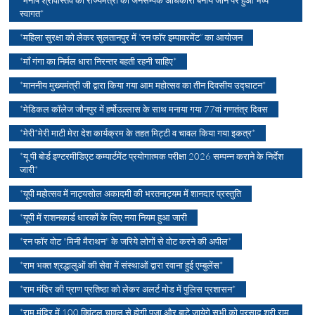
*मनीष श्रीवास्तव को राज्यमंत्री का जनसम्पर्क अधिकारी बनाये जाने पर हुआ भव्य
स्वागत*
*महिला सुरक्षा को लेकर सुलतानपुर में “रन फॉर इम्पावरमेंट” का आयोजन
*माँ गंगा का निर्मल धारा निरन्तर बहती रहनी चाहिए*
*माननीय मुख्यमंत्री जी द्वारा किया गया आम महोत्सव का तीन दिवसीय उद्घाटन*
*मेडिकल कॉलेज जौनपुर में हर्षोउल्लास के साथ मनाया गया 77वां गणतंत्र दिवस
*मेरी*मेरी माटी मेरा देश कार्यक्रम के तहत मिट्टी व चावल किया गया इकत्र*
*यू पी बोर्ड इण्टरमीडिएट कम्पार्टमेंट प्रयोगात्मक परीक्षा 2026 सम्पन्न कराने के निर्देश
जारी*
*यूपी महोत्सव में नाट्यसोल अकादमी की भरतनाट्यम में शानदार प्रस्तुति
*यूपी में राशनकार्ड धारकों के लिए नया नियम हुआ जारी
*रन फॉर वोट "मिनी मैराथन" के जरिये लोगों से वोट करने की अपील*
*राम भक्त श्रद्धालुओं की सेवा में संस्थाओं द्वारा रवाना हुई एम्बुलेंस*
*राम मंदिर की प्राण प्रतिष्ठा को लेकर अलर्ट मोड में पुलिस प्रशासन*
*राम मंदिर में 100 क्विंटल चावल से होगी पूजा और बाटे जायेगे सभी को प्रसाद श्री राम