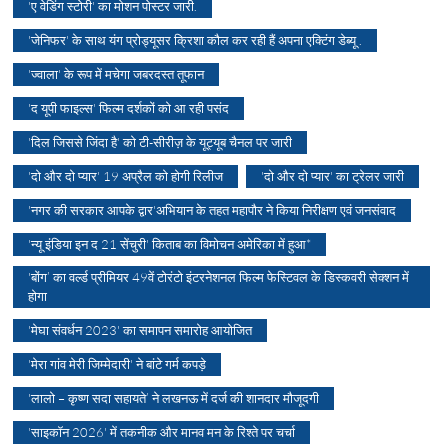
'ए वेडिंग स्टोरी' का मोशन पोस्टर जारी.
'जेनिफर' के साथ यंग प्रोड्यूसर क्रिशा कौल कर रही हैं अपना एक्टिंग डेब्यू .
'ज्वाला' के रूप में मचेगा जबरदस्त तूफान
'द यूपी फाइल्स' फिल्म दर्शकों को आ रही पसंद
'दिल जिससे जिंदा है' को टी-सीरीज़ के यूट्यूब चैनल पर जारी
'दो और दो प्यार' 19 अप्रैल को होगी रिलीज
'दो और दो प्यार' का ट्रेलर जारी
'नगर की सरकार आपके द्वार'अभियान के तहत महापौर ने किया निरीक्षण एवं जनसंवाद
'न्यू इंडिया इन द 21 सेंचुरी' किताब का विमोचन अमेरिका में हुआ*
'बोंग’ का वर्ल्ड प्रीमियर 49वें टोरंटो इंटरनेशनल फिल्म फेस्टिवल के डिस्कवरी सेक्शन में
होगा
'मेघा संवर्धन 2023' का समापन समारोह आयोजित
'मेरा गांव मेरी जिम्मेदारी' ने बांटे गर्म कपड़े
'लालो – कृष्ण सदा सहायते’ ने लखनऊ में दर्ज की शानदार मौजूदगी
'साइकॉन 2026' में तकनीक और मानव मन के रिश्ते पर चर्चा