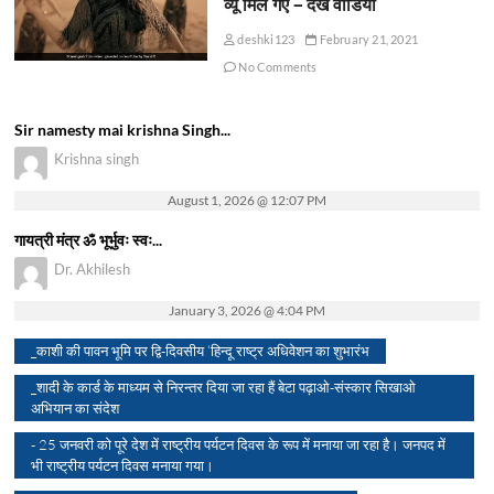
व्यू मिल गए – देखें वीडियो
deshki123
February 21, 2021
No Comments
Sir namesty mai krishna Singh...
Krishna singh
August 1, 2026 @ 12:07 PM
गायत्री मंत्र ॐ भूर्भुवः स्वः...
Dr. Akhilesh
January 3, 2026 @ 4:04 PM
_काशी की पावन भूमि पर द्वि-दिवसीय ‘हिन्दू राष्ट्र अधिवेशन का शुभारंभ
_शादी के कार्ड के माध्यम से निरन्तर दिया जा रहा हैं बेटा पढ़ाओ-संस्कार सिखाओ
अभियान का संदेश
- 25 जनवरी को पूरे देश में राष्ट्रीय पर्यटन दिवस के रूप में मनाया जा रहा है। जनपद में
भी राष्ट्रीय पर्यटन दिवस मनाया गया।