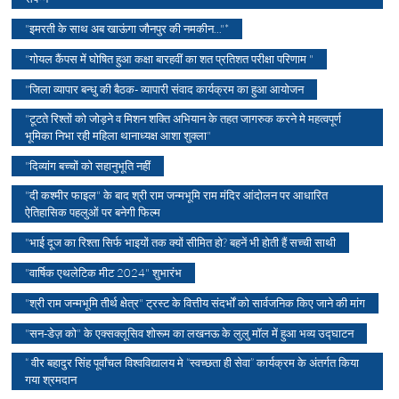
"इमरती के साथ अब खाऊंगा जौनपुर की नमकीन..."*
"गोयल कैंपस में घोषित हुआ कक्षा बारहवीं का शत प्रतिशत परीक्षा परिणाम "
"जिला व्यापार बन्धु की बैठक- व्यापारी संवाद कार्यक्रम का हुआ आयोजन
"टूटते रिश्तों को जोड़ने व मिशन शक्ति अभियान के तहत जागरुक करने मे महत्वपूर्ण
भूमिका निभा रही महिला थानाध्यक्ष आशा शुक्ला"
"दिव्यांग बच्चों को सहानुभूति नहीं
"दी कश्मीर फाइल" के बाद श्री राम जन्मभूमि राम मंदिर आंदोलन पर आधारित
ऐतिहासिक पहलुओं पर बनेगी फिल्म
"भाई दूज का रिश्ता सिर्फ भाइयों तक क्यों सीमित हो? बहनें भी होती हैं सच्ची साथी
"वार्षिक एथलेटिक मीट 2024" शुभारंभ
"श्री राम जन्मभूमि तीर्थ क्षेत्र" ट्रस्ट के वित्तीय संदर्भों को सार्वजनिक किए जाने की मांग
"सन-डेज़ को" के एक्सक्लूसिव शोरूम का लखनऊ के लुलु मॉल में हुआ भव्य उद्घाटन
“ वीर बहादुर सिंह पूर्वांचल विश्वविद्यालय मे “स्वच्छता ही सेवा” कार्यक्रम के अंतर्गत किया
गया श्रमदान