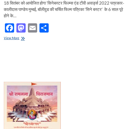
18 सितंबर को आयोजित होगा ‘सिनेबस्टर फिल्म्स एंड टीवी अवार्ड्स 2022 पत्रकार-
कालीदास पाण्डेय मुम्बई, बॉलीवुड की चर्चित फिल्म पत्रिका ‘सिने बस्टर’ के 6 साल पूरे
होने के…
F
M
E
S
ac
as
m
h
18 सितंबर
View More
e
को आयोजित
to
ail
ar
होगा ‘सिनेबस्टर
b
d
e
फिल्म्स
एंड
o
o
टीवी
अवार्ड्स
o
n
2022
k