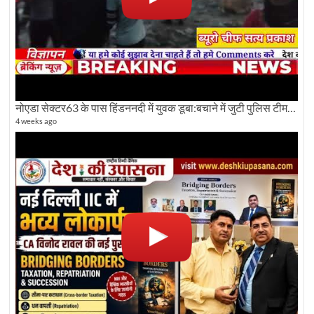
नोएडा सेक्टर63 के पास हिंडननदी में युवक डूबा:बचाने में जुटी पुलिस टीम: देखिए पूरी ग्राउंड रिपोर्टिंग
4 weeks ago