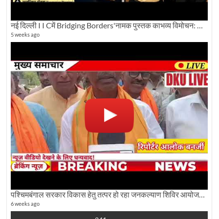
नई दिल्ली I I Cमें Bridging Borders'नामक पुस्तक काभव्य विमोचन: Dku ब्यूरो चीफ की ग्राउंड रिपोर्टिंग
5 weeks ago
पश्चिमबंगाल सरकार विकास हेतु तत्पर हो रहा जनकल्याण शिविर आयोजन:कृषि मंत्री दूध कुमार मंडल से बातचीत
6 weeks ago