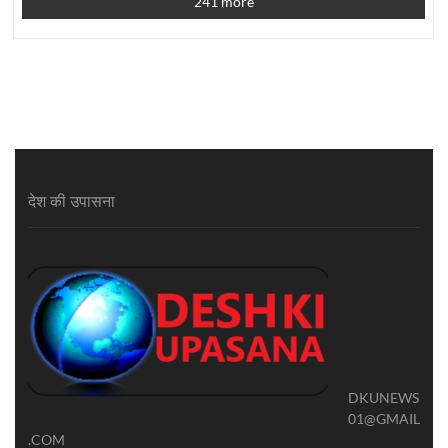
241 more
देश की उपासना
DKUNEWS
01@GMAIL
.COM