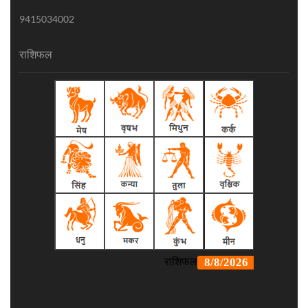
9415034002
राशिफल