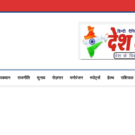
री नौकरी
Advertise With Us
About Us
Contact Us
Privacy Policy
Lo
Upasana
I NEWS,RASHTRIYA NEWS,VIDESH NEWS,
पकवान
राजनीति
चुनाव
रोज़गार
मनोरंजन
स्पोर्ट्स
हेल्थ
राशिफल