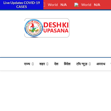
Live Updates COVID-19
सरका
Friday, August 07, 2026
Dkunewso1@gmail.com
World
N/A
World
N/A
CASES
Desh Ki 
ALL HINDI NEWS,UP HIND
राज्य
शहर
देश
विदेश
टॉप न्यूज़
अपराध