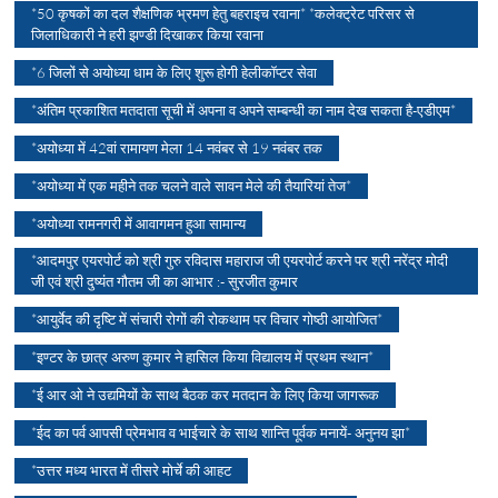
*50 कृषकों का दल शैक्षणिक भ्रमण हेतु बहराइच रवाना* *कलेक्ट्रेट परिसर से
जिलाधिकारी ने हरी झण्डी दिखाकर किया रवाना
*6 जिलों से अयोध्या धाम के लिए शुरू होगी हेलीकॉप्टर सेवा
*अंतिम प्रकाशित मतदाता सूची में अपना व अपने सम्बन्धी का नाम देख सकता है-एडीएम*
*अयोध्या में 42वां रामायण मेला 14 नवंबर से 19 नवंबर तक
*अयोध्या में एक महीने तक चलने वाले सावन मेले की तैयारियां तेज*
*अयोध्या रामनगरी में आवागमन हुआ सामान्य
*आदमपुर एयरपोर्ट को श्री गुरु रविदास महाराज जी एयरपोर्ट करने पर श्री नरेंद्र मोदी
जी एवं श्री दुष्यंत गौतम जी का आभार :- सुरजीत कुमार
*आयुर्वेद की दृष्टि में संचारी रोगों की रोकथाम पर विचार गोष्ठी आयोजित*
*इण्टर के छात्र अरुण कुमार ने हासिल किया विद्यालय में प्रथम स्थान*
*ई आर ओ ने उद्यमियों के साथ बैठक कर मतदान के लिए किया जागरूक
*ईद का पर्व आपसी प्रेमभाव व भाईचारे के साथ शान्ति पूर्वक मनायें- अनुनय झा*
*उत्तर मध्य भारत में तीसरे मोर्चे की आहट