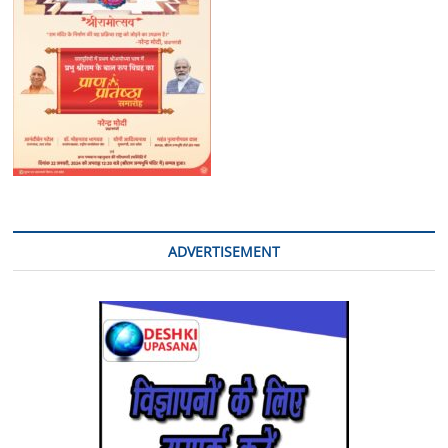
अन्तर्गत
दन्त
रोग
विभाग
में
मुख
कैंसर
जागरूकता
कार्यक्रम
का
आयोजन
ADVERTISEMENT