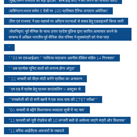
(मुंबई)तरुण तेजपाल को बड़ा झटका : बॉम्बे हाई कोर्ट ने बरी करने का फैसला पलटा
(वाशिंगटन)भारत समेत 5 देशों पर 100 प्रतिशत टैरिफ लगाएगा अमेरिका?
(वित्त एवं राजस्व) ने छठ महापर्व पर अप्रिय घटनाओं से बचाव हेतु एडवाइजरी किया जारी
(सेवानिवृत्त) पूर्व सैनिक के साथ उत्तर प्रदेश पुलिस द्वारा कारित अत्याचार करने के
सम्बन्ध में अखिल भारतीय पूर्व सैनिक सेवा परिषद ने मुख्यमंत्री को भेजा पत्र
*
* *33 पर एफआईआर;* *माफिया पत्रकार अवनीश दीक्षित सहित 14 गिरफ्तार*
* *अब प्रत्येक यूनिट वालों को लगाना होगा अंगूठा*
* 22 जनवरी को पीएम मोदी करेंगे प्रतिमा का अनावरण
* एम.एड.में प्रवेश हेतु प्रथम काउंसलिंग 9 अक्टूबर से
**रायबरेली की दो सगी बहनों ने एक साथ पास की CTET परीक्षा**
*06 जनवरी से बढ़ेंगे विधानसभा मतदाता सूची में नए नाम*
*11 फरवरी को यूपी रोडवेज की 10 लग्जरी बसों से अयोध्या जाएंगे मंत्री और विधायक*
*11 वरिष्ठ आईपीएस अफसरों के तबादले