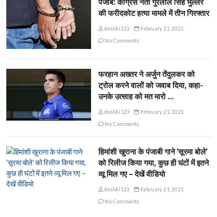
पंजाब: कांग्रेस नेता गुरलाल सिंह भुल्लर
की फरीदकोट हत्या मामले में तीन गिरफ्तार
deshki123
February 21, 2021
No Comments
फरहान अख्तर ने अर्जुन तेंदुलकर को
ट्रोल करने वालों को जवाब दिया, कहा-
उनके उत्साह को मत मारो …
deshki123
February 21, 2021
No Comments
हिमांशी खुराना के पंजाबी गाने ‘सूरमा बोले’
को रिलीज किया गया, कुछ ही घंटों में इतने
व्यू मिल गए – देखें वीडियो
deshki123
February 21, 2021
No Comments