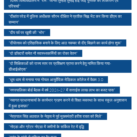
*दिल्ली विश्वविद्यालय में “राम : जानत तुम्हहि तुम्हइ होइ जाई”पुस्तक का लोकार्पण एवं
परिचर्चा*
*दीक्षांत परेड में पुलिस अधीक्षक सौरभ दीक्षित ने प्रतीक चिह्न भेंट कर किया डीएम का
सम्मान*
*दीप पर्व पर खुशी की "भोर"
*दीपोत्सव को एतिहासिक बनाने के लिए आठ नवम्बर से दीए बिछाने का कार्य होगा शुरू*
*दो डॉक्टरों समेत नौ स्वास्थ्यकर्मियों का रोका वेतन*
*दो शिक्षिकाओं को राज्य स्तर पर प्रशिक्षण प्राप्त करने हेतु नामित किया गया-
डीआईओएस*
*धूम धाम से मनाया गया गोयल आयुर्वेदिक मेडिकल कॉलेज में वैद्यम 3.0
*नगरपालिका बोर्ड बैठक में वर्ष 2026-27 में सत्ताईस लाख लाभ का बजट पास*
*नवागत प्रधानाचार्या के कार्यभार ग्रहण करने से शिक्षा व्यवस्था के साथ स्कूल अनुशासन
में हुआ इजाफ़ा*
*नेत्रपाल सिंह अठवाल के नेतृत्व मे पूर्व मुख्यमंत्री हरीश रावत को मिले*
*नोएडा और ग्रेटर नोएडा में जमीनों के सर्किल रेट में वृद्धि
*पतंग के मांझे से महिला का पैर कटा