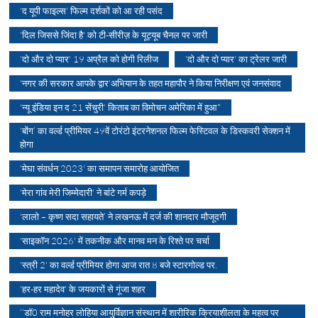
'द यूपी फाइल्स' फिल्म दर्शकों को आ रही पसंद
'दिल जिससे जिंदा है' को टी-सीरीज़ के यूट्यूब चैनल पर जारी
'दो और दो प्यार' 19 अप्रैल को होगी रिलीज
'दो और दो प्यार' का ट्रेलर जारी
'नगर की सरकार आपके द्वार'अभियान के तहत महापौर ने किया निरीक्षण एवं जनसंवाद
'न्यू इंडिया इन द 21 सेंचुरी' किताब का विमोचन अमेरिका में हुआ*
'बोंग’ का वर्ल्ड प्रीमियर 49वें टोरंटो इंटरनेशनल फिल्म फेस्टिवल के डिस्कवरी सेक्शन में
होगा
'मेघा संवर्धन 2023' का समापन समारोह आयोजित
'मेरा गांव मेरी जिम्मेदारी' ने बांटे गर्म कपड़े
'लालो – कृष्ण सदा सहायते’ ने लखनऊ में दर्ज की शानदार मौजूदगी
'साइकॉन 2026' में तकनीक और मानव मन के रिश्ते पर चर्चा
'स्त्री 2' का वर्ल्ड प्रीमियर होगा आज रात 8 बजे स्टारगोल्ड पर.
'हर-हर महादेव' के जयकारों से गूंजा शहर
‘‘डॉ0 राम मनोहर लोहिया आयुर्विज्ञान संस्थान में शारीरिक क्रियाशीलता के महत्व पर