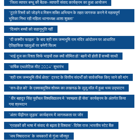
"जिला व्यापार बन्धु की बैठक- व्यापारी संवाद कार्यक्रम का हुआ आयोजन
"टूटते रिश्तों को जोड़ने व मिशन शक्ति अभियान के तहत जागरुक करने मे महत्वपूर्ण
भूमिका निभा रही महिला थानाध्यक्ष आशा शुक्ला"
"दिव्यांग बच्चों को सहानुभूति नहीं
"दी कश्मीर फाइल" के बाद श्री राम जन्मभूमि राम मंदिर आंदोलन पर आधारित
ऐतिहासिक पहलुओं पर बनेगी फिल्म
"भाई दूज का रिश्ता सिर्फ भाइयों तक क्यों सीमित हो? बहनें भी होती हैं सच्ची साथी
"वार्षिक एथलेटिक मीट 2024" शुभारंभ
"श्री राम जन्मभूमि तीर्थ क्षेत्र" ट्रस्ट के वित्तीय संदर्भों को सार्वजनिक किए जाने की मांग
"सन-डेज़ को" के एक्सक्लूसिव शोरूम का लखनऊ के लुलु मॉल में हुआ भव्य उद्घाटन
“ वीर बहादुर सिंह पूर्वांचल विश्वविद्यालय मे “स्वच्छता ही सेवा” कार्यक्रम के अंतर्गत किया
गया श्रमदान
“अंतर पीढ़ीगत जुड़ाव” कार्यक्रम में जागरूकता पर जोर
“ग्राहकों की भाषा में संवाद से बढ़ता है विश्वास”- दिपेश राज (भारतीय स्टेट बैंक
“जय निषादराज” के जयकारों से गूंजा जौनपुर