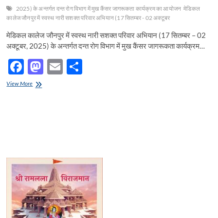
2025) के अन्तर्गत दन्त रोग विभाग में मुख कैंसर जागरूकता कार्यक्रम का आयोजन
मेडिकल
कालेज जौनपुर में स्वस्थ नारी सशक्त परिवार अभियान (17 सितम्बर - 02 अक्टूबर
मेडिकल कालेज जौनपुर में स्वस्थ नारी सशक्त परिवार अभियान (17 सितम्बर – 02
अक्टूबर, 2025) के अन्तर्गत दन्त रोग विभाग में मुख कैंसर जागरूकता कार्यक्रम…
F
M
E
S
ac
as
m
h
मेडिकल
View More
e
कालेज
to
ail
ar
जौनपुर
b
d
e
में
स्वस्थ
o
o
नारी
सशक्त
o
n
परिवार
अभियान
k
(17
सितम्बर
–
02
अक्टूबर,
2025)
के