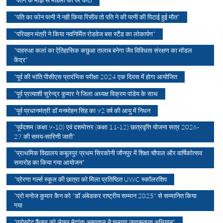
*पति का फोन पत्नी ने नही किया रिसीव तो पति ने की पत्नी की पिटाई हुई मौत*
*परिवहन मंत्री ने किया नवनिर्मित रोडवेज बस स्टैंड का लोकार्पण*
*पाहरुआ कलां का ऐतिहासिक कछुआ तालाब बनेगा जैव विविधता संरक्षण का मॉडल
केंद्र*
*पूर्व की भांति पीसीएस प्रारंभिक परीक्षा 2024 एक दिवस में होगा आयोजित
*पूर्व प्रत्याशी सुरेन्द्र कुमार ने जिला अध्यक्ष विक्रम पांडेय के साथ
*पूर्व प्रधानमंत्री डॉ मनमोहन सिंह का 92 वर्ष की आयु में निधन
*पूर्वदशम (कक्षा 9-10) एवं दशमोत्तर (कक्षा 11-12) छात्रवृत्ति योजना सत्र 2026-
27 की समय-सारिणी जारी*
*प्राथमिक विद्यालय कबूलपुर प्रथम सिरकोनी जौनपुर में शिक्षा चौपाल और वार्षिकोत्सव
समारोह का किया गया आयोजन*
*प्रेरणा गर्ल्स स्कूल की छात्रा को मिला प्रतिष्ठित UWC स्कॉलरशिप
*प्रो मनोज कुमार कैन को "डॉ अंबेडकर राष्ट्रीय सम्मान 2025" से सम्मानित किया
गया
*प्रोस्टेट कैंसर को लेकर मेदांता अस्पताल ने चलाया जागरूकता अभियान*