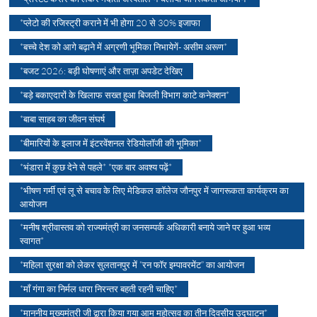
*प्लेटो की रजिस्ट्री कराने में भी होगा 20 से 30% इजाफा
*बच्चे देश को आगे बढ़ाने में अग्रणी भूमिका निभायेगें- असीम अरूण*
*बजट 2026: बड़ी घोषणाएं और ताज़ा अपडेट देखिए
*बड़े बकाएदारों के खिलाफ सख्त हुआ बिजली विभाग काटे कनेक्शन*
*बाबा साहब का जीवन संघर्ष
*बीमारियों के इलाज में इंटरवेंशनल रेडियोलॉजी की भूमिका*
*भंडारा में कुछ देने से पहले* *एक बार अवश्य पढ़ें*
*भीषण गर्मी एवं लू से बचाव के लिए मेडिकल कॉलेज जौनपुर में जागरूकता कार्यक्रम का
आयोजन
*मनीष श्रीवास्तव को राज्यमंत्री का जनसम्पर्क अधिकारी बनाये जाने पर हुआ भव्य
स्वागत*
*महिला सुरक्षा को लेकर सुलतानपुर में “रन फॉर इम्पावरमेंट” का आयोजन
*माँ गंगा का निर्मल धारा निरन्तर बहती रहनी चाहिए*
*माननीय मुख्यमंत्री जी द्वारा किया गया आम महोत्सव का तीन दिवसीय उद्घाटन*