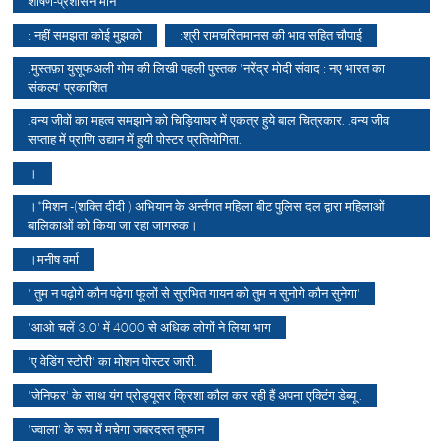
शोषण-प्रशासन मौन
: नहीं समझता कोई मुझको
:श्री रामचरितमानस की भाव सहित चौपाई
.मुस्तफ़ा युसूफअली गोम की लिखी पहली पुस्तक 'नरेंद्र मोदी संवाद : नए भारत का
संकल्प' प्रकाशित
.वन्य जीवों का महत्व समझाने को चिड़ियाघर में एकत्र हुये बाल चित्रकार. .वन्य जीव
सप्ताह में प्राणि उद्यान में हुयी पोस्टर प्रतियोगिता.
।
।*मिशन -(शक्ति दीदी ) अभियान के अर्न्तगत महिला बीट पुलिस दल द्वारा महिलाओं
बालिकाओं को किया जा रहा जागरुक।
।मनीष वर्मा
' तुम न पढ़ोगे कौन पढ़ेगा फूलों से सुरभित गायन को तुम न सुनोगे कौन सुनेगा'
'आओ चलें 3.0' में 4000 से अधिक लोगों ने लिया भाग
'ए वेडिंग स्टोरी' का मोशन पोस्टर जारी.
'जेनिफर' के साथ यंग प्रोड्यूसर क्रिशा कौल कर रही हैं अपना एक्टिंग डेब्यू .
'ज्वाला' के रूप में मचेगा जबरदस्त तूफान