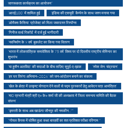
जागरूकता कार्यक्रम का आयोजन‘‘
‘आरई100’ में शामिल हुई
‘इंडिया की एसयूवी’ कैम्पेन के साथ जश्न मनाया गया
‘ओमैक्स कैसिया’ प्रोजेक्ट को मिला जबरदस्त रिस्पॉन्स
‘गिनीज वर्ल्ड रिकॉर्ड’ में दर्ज हुई भागीदारी
‘नवनिर्माण के 9 वर्ष’ बुकलेट का किया गया वितरण
‘भारत में लोकतांत्रिक समावेशिता के 75 वर्ष’ विषय पर दो दिवसीय राष्ट्रीय सेमिनार का
शुभारंभ
‘या हुसैन अलविदा’ की सदाओं के बीच ताज़िए सुपुर्द-ए-ख़ाक
‘स्पेस जेन: चंद्रयान’
‘हर घर तिरंगा अभियान–2026’ को जन-आंदोलन बनाने का संकल्प
’खेल के क्षेत्र में उत्कृष्ट योगदान देने वालों से पद्म पुरस्कारों हेतु आवेदन पत्र आमंत्रित’
’मा0 प्रभारी मंत्री श्री ए० के० शर्मा जी की अध्यक्षता में जिला समन्वय समिति की बैठक
संपन्न’
"इमरती के साथ अब खाऊंगा जौनपुर की नमकीन..."*
"गोयल कैंपस में घोषित हुआ कक्षा बारहवीं का शत प्रतिशत परीक्षा परिणाम "