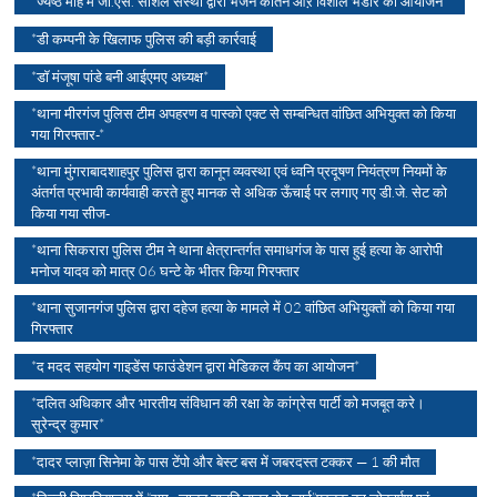
*ज्येष्ठ माह में जी.एस. सोशल संस्था द्वारा भजन कीर्तन औऱ विशाल भंडारे का आयोजन*
*डी कम्पनी के खिलाफ पुलिस की बड़ी कार्रवाई
*डॉ मंजूषा पांडे बनी आईएमए अध्यक्ष*
*थाना मीरगंज पुलिस टीम अपहरण व पास्को एक्ट से सम्बन्धित वांछित अभियुक्त को किया
गया गिरफ्तार-*
*थाना मुंगराबादशाहपुर पुलिस द्वारा कानून व्यवस्था एवं ध्वनि प्रदूषण नियंत्रण नियमों के
अंतर्गत प्रभावी कार्यवाही करते हुए मानक से अधिक ऊँचाई पर लगाए गए डी.जे. सेट को
किया गया सीज-
*थाना सिकरारा पुलिस टीम ने थाना क्षेत्रान्तर्गत समाधगंज के पास हुई हत्या के आरोपी
मनोज यादव को मात्र 06 घन्टे के भीतर किया गिरफ्तार
*थाना सुजानगंज पुलिस द्वारा दहेज हत्या के मामले में 02 वांछित अभियुक्तों को किया गया
गिरफ्तार
*द मदद सहयोग गाइडेंस फाउंडेशन द्वारा मेडिकल कैंप का आयोजन*
*दलित अधिकार और भारतीय संविधान की रक्षा के कांग्रेस पार्टी को मजबूत करे।
सुरेन्द्र कुमार*
*दादर प्लाज़ा सिनेमा के पास टेंपो और बेस्ट बस में जबरदस्त टक्कर — 1 की मौत