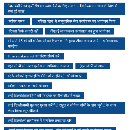
“बाराबंकी रेलवे क्रॉसिंग बना व्यापारियों के लिए संकट — निर्णायक समाधान की दिशा में
तेज हुई पहल”
“महिला क्लब”
“महिला क्लब” ने सामुदायिक सेवा कार्यक्रम का आयोजन किया
“रिक्शा सिर्फ सवारी नहीं
“वीएलई जागरूकता कार्यशाला का हुआ आयोजन
(14 से 15 वर्ष की बालिकाओं को कैंसर का निःशुल्क टीका लगाया जायेगा-डा0भावनाथ
पाण्डेय*
(the awakening) का संदेश संघर्ष करे
(एन.सी.बी.ई.) उत्तर प्रदेश का अधिवेशन सम्पन्न
(एस.जी.पी.जी.आई.)
(ट्रेंलब्लेजर्स इन्सपाइरिंग वोमेन ऑफ इंडिया) -डॉ सोनम झा
(दोहरे मापदंड! कर्मचारी परेशान
(नई दिल्ली)खिलाड़ियों की फिटनेस पर बीसीसीआई सख्त
(नई दिल्ली)मम्मी मुझ पर गुस्सा करेंगीÓ राहुल ने सोनिया गांधी के डॉग 'नूरीÓ के साथ
शेयर किया क्यूट वीडियो
(नई दिल्ली)सीआरपीएफ में मानसिक तनाव का दौर