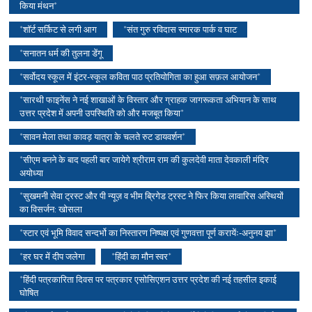
किया मंथन*
*शॉर्ट सर्किट से लगी आग
*संत गुरु रविदास स्मारक पार्क व घाट
*सनातन धर्म की तुलना डेंगू
*सर्वोदय स्कूल में इंटर-स्कूल कविता पाठ प्रतियोगिता का हुआ सफ़ल आयोजन*
*सारथी फाइनेंस ने नई शाखाओं के विस्तार और ग्राहक जागरूकता अभियान के साथ
उत्तर प्रदेश में अपनी उपस्थिति को और मजबूत किया*
*सावन मेला तथा कावड़ यात्रा के चलते रुट डायवर्शन*
*सीएम बनने के बाद पहली बार जायेगे श्रीराम राम की कुलदेवी माता देवकाली मंदिर
अयोध्या
*सुखमनी सेवा ट्रस्ट और पी न्यूज़ व भीम ब्रिगेड ट्रस्ट ने फिर किया लावारिस अस्थियों
का विसर्जन: खोसला
*स्टार एवं भूमि विवाद सन्दर्भो का निस्तारण निष्पक्ष एवं गुणवत्ता पूर्ण करायेंः-अनुनय झा*
*हर घर में दीप जलेगा
*हिंदी का मौन स्वर*
*हिंदी पत्रकारिता दिवस पर पत्रकार एसोसिएशन उत्तर प्रदेश की नई तहसील इकाई
घोषित