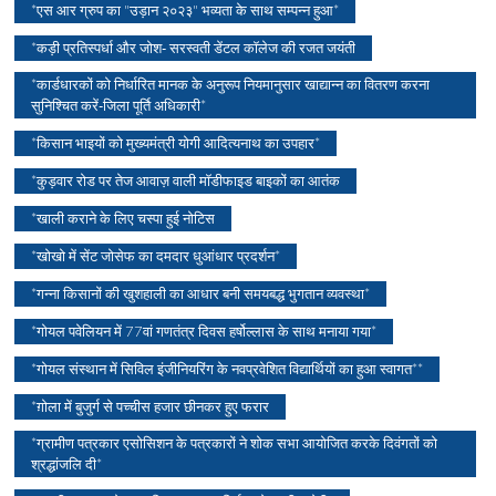
*एस आर ग्रुप का "उड़ान २०२३" भव्यता के साथ सम्पन्न हुआ*
*कड़ी प्रतिस्पर्धा और जोश- सरस्वती डेंटल कॉलेज की रजत जयंती
*कार्डधारकों को निर्धारित मानक के अनुरूप नियमानुसार खाद्यान्न का वितरण करना
सुनिश्चित करें-जिला पूर्ति अधिकारी*
*किसान भाइयों को मुख्यमंत्री योगी आदित्यनाथ का उपहार*
*कुड़वार रोड पर तेज आवाज़ वाली मॉडीफाइड बाइकों का आतंक
*खाली कराने के लिए चस्पा हुई नोटिस
*खोखो में सेंट जोसेफ का दमदार धुआंधार प्रदर्शन*
*गन्ना किसानों की खुशहाली का आधार बनी समयबद्ध भुगतान व्यवस्था*
*गोयल पवेलियन में 77वां गणतंत्र दिवस हर्षोल्लास के साथ मनाया गया*
*गोयल संस्थान में सिविल इंजीनियरिंग के नवप्रवेशित विद्यार्थियों का हुआ स्वागत**
*ग़ोला में बुजुर्ग से पच्चीस हजार छीनकर हुए फरार
*ग्रामीण पत्रकार एसोसिशन के पत्रकारों ने शोक सभा आयोजित करके दिवंगतों को
श्रद्धांजलि दी*