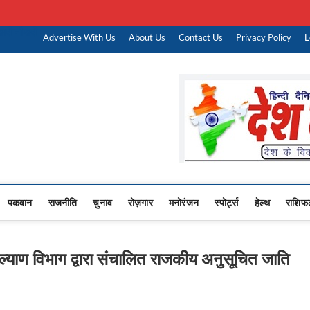
ारी नौकरी
Advertise With Us
About Us
Contact Us
Privacy Policy
L
Upasana
 NEWS,RASHTRIYA NEWS,VIDESH NEWS,
पकवान
राजनीति
चुनाव
रोज़गार
मनोरंजन
स्पोर्ट्स
हेल्थ
राशिफ
याण विभाग द्वारा संचालित राजकीय अनुसूचित जाति