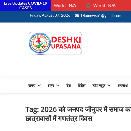
Live Updates COVID-19
World
N/A
World
N/A
CASES
सरक
Friday, August 07, 2026
Dkunewso1@gmail.com
Desh Ki 
ALL HINDI NEWS,UP HINDI
राज्य
शहर
देश
विदेश
टॉप न्यूज़
अपराध
Tag:
2026 को जनपद जौनुपर में समाज कल्
छात्रावासों में गणतंत्र दिवस