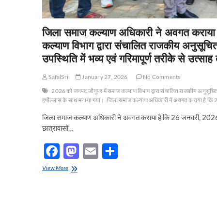
जिला समाज कल्याण अधिकारी ने अवगत कराया
कल्याण विभाग द्वारा संचालित राजकीय अनुसूचित
उपस्थिति में भव्य एवं गरिमापूर्ण तरीके से उत्स
SafalSri
January 27, 2026
No Comments
2026 को जनपद जौनुपर में समाज कल्याण विभाग द्वारा संचालित राजकीय अनुसूचित ज
हर्षोल्लास के साथ मनाया गया।
जिला समाज कल्याण अधिकारी ने अवगत कराया है कि 
जिला समाज कल्याण अधिकारी ने अवगत कराया है कि 26 जनवरी, 2026 क
छात्रावासों…
F
M
E
S
ac
as
m
h
जिला
View More
e
समाज
to
ail
ar
कल्याण
b
d
e
अधिकारी
ने
o
o
अवगत