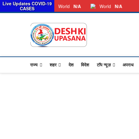
सरका
Live Updates COVID-19
Friday, August 07, 2026
Dkunewso1@gmail.com
World
N/A
World
N/A
CASES
Desh Ki 
ALL HINDI NEWS,UP HIND
राज्य
शहर
देश
विदेश
टॉप न्यूज़
अपराध