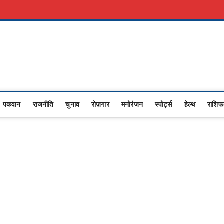
री नौकरी
Advertise With Us
About Us
Contact Us
Privacy Policy
Upasana
I NEWS,RASHTRIYA NEWS,VIDESH NEWS,
पकवान
राजनीति
चुनाव
रोज़गार
मनोरंजन
स्पोर्ट्स
हेल्थ
राशि