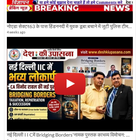
नोएडा सेक्टर63 के पास हिंडननदी में युवक डूबा:बचाने में जुटी पुलिस टीम: देखिए पूरी ग्राउंड रिपोर्टिंग
4 weeks ago
नई दिल्ली I I Cमें Bridging Borders'नामक पुस्तक काभव्य विमोचन: Dku ब्यूरो चीफ की ग्राउंड रिपोर्टिंग