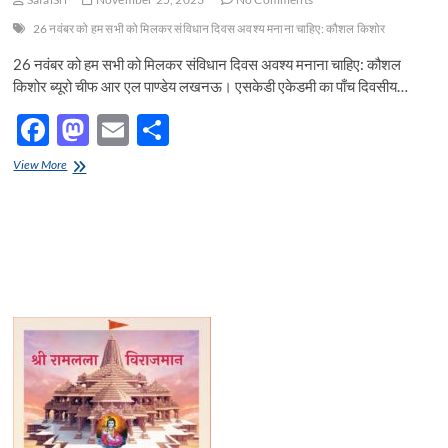
26 नवंबर को हम सभी को मिलकर संविधान दिवस अवश्य मनाना चाहिए: कौशल किशोर
26 नवंबर को हम सभी को मिलकर संविधान दिवस अवश्य मनाना चाहिए: कौशल
किशोर ब्यूरो चीफ आर एल पाण्डेय लखनऊ। एसकेडी एकेडमी का पाँच दिवसीय…
F
M
E
S
ac
as
m
h
26
View More
e
नवंबर
to
ail
ar
को
b
d
e
हम
सभी
o
o
को
मिलकर
o
n
संविधान
दिवस
k
अवश्य
मनाना
चाहिए:
कौशल
किशोर