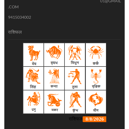
01@GMAIL
.COM
9415034002
राशिफल