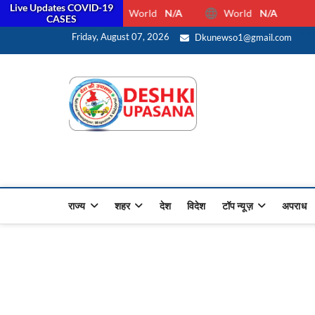
Live Updates COVID-19
World
N/A
World
N/A
CASES
सरक
Friday, August 07, 2026
Dkunewso1@gmail.com
Desh Ki 
ALL HINDI NEWS,UP HINDI
राज्य
शहर
देश
विदेश
टॉप न्यूज़
अपराध