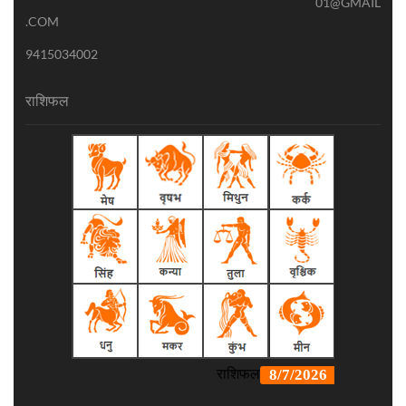
01@GMAIL
.COM
9415034002
राशिफल