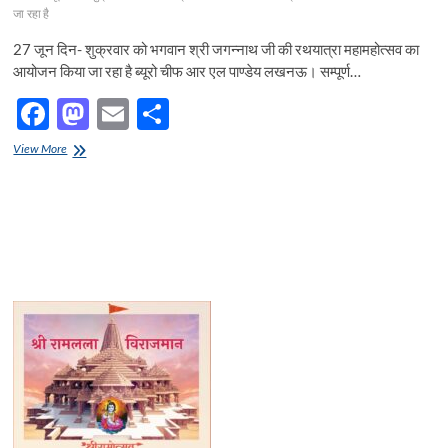
जा रहा है
27 जून दिन- शुक्रवार को भगवान श्री जगन्नाथ जी की रथयात्रा महामहोत्सव का
आयोजन किया जा रहा है ब्यूरो चीफ आर एल पाण्डेय लखनऊ। सम्पूर्ण…
F
M
E
S
ac
as
m
h
27
View More
e
जून
to
ail
ar
दिन-
b
d
e
शुक्रवार
को
o
o
भगवान
श्री
o
n
जगन्नाथ
जी
k
की
रथयात्रा
महामहोत्सव
का
आयोजन
किया
जा
रहा