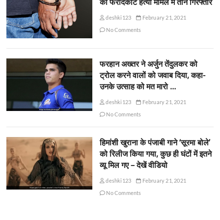
की फरीदकोट हत्या मामले में तीन गिरफ्तार
deshki123
February 21, 2021
No Comments
फरहान अख्तर ने अर्जुन तेंदुलकर को
ट्रोल करने वालों को जवाब दिया, कहा-
उनके उत्साह को मत मारो …
deshki123
February 21, 2021
No Comments
हिमांशी खुराना के पंजाबी गाने ‘सूरमा बोले’
को रिलीज किया गया, कुछ ही घंटों में इतने
व्यू मिल गए – देखें वीडियो
deshki123
February 21, 2021
No Comments