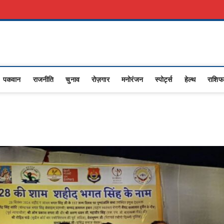
रकारी नौकरी
Advertise With Us
About Us
Contact Us
Privacy Policy
sana
RASHTRIYA NEWS,VIDESH NEWS,
पकवान
राजनीति
चुनाव
रोज़गार
मनोरंजन
स्पोर्ट्स
हेल्थ
राशि