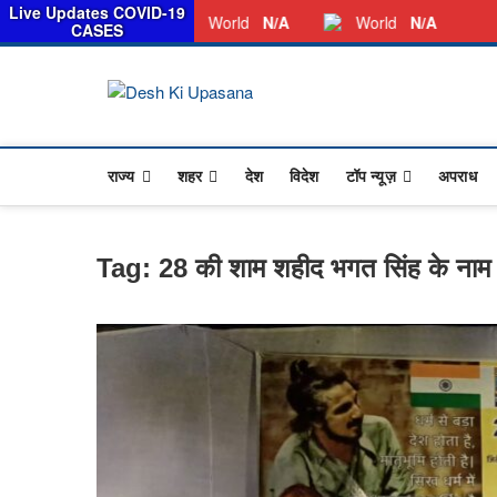
स
Live Updates COVID-19
Thursday, August 06, 2026
Dkunewso1@gmail.com
World
N/A
World
N/A
CASES
Desh Ki Upa
ALL HINDI NEWS,UP HINDI NEWS,
राज्य
शहर
देश
विदेश
टॉप न्यूज़
अपराध
Tag:
28 की शाम शहीद भगत सिंह के नाम