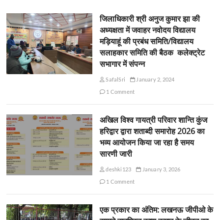
जिलाधिकारी श्री अनुज कुमार झा की
अध्यक्षता में जवाहर नवोदय विद्यालय
मड़ियाहूं की प्रबंध समिति/विद्यालय
सलाहकार समिति की बैठक कलेक्ट्रेट
सभागार में संपन्न
SafalSri
January 2, 2024
1 Comment
अखिल विश्व गायत्री परिवार शान्ति कुंज
हरिद्वार द्वारा शताब्दी समारोह 2026 का
भव्य आयोजन किया जा रहा है समय
सारणी जारी
deshki123
January 3, 2026
1 Comment
एक प्रकार का अंतिम: लखनऊ जीपीओ के