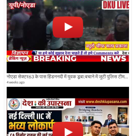
नोएडा सेक्टर63 के पास हिंडननदी में युवक डूबा:बचाने में जुटी पुलिस टीम: देखिए पूरी ग्राउंड रिपोर्टिंग
4 weeks ago