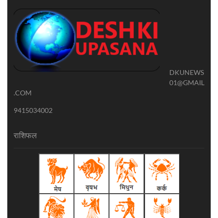
DKUNEWS
01@GMAIL
.COM
9415034002
राशिफल