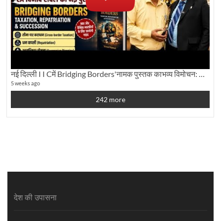
नई दिल्ली I I Cमें Bridging Borders'नामक पुस्तक काभव्य विमोचन: Dku ब्यूरो चीफ की ग्राउंड रिपोर्टिंग
5 weeks ago
242 more
देश की उपासना