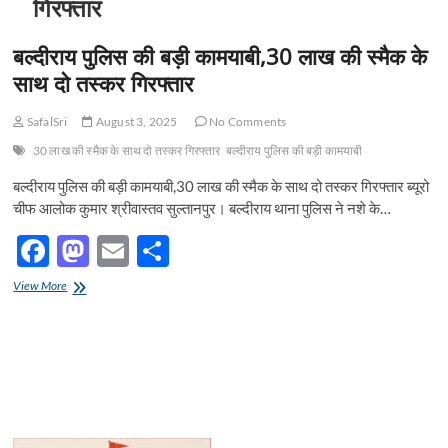
गिरफ्तार
बल्दीराय पुलिस की बड़ी कामयाबी,30 लाख की स्मैक के
साथ दो तस्कर गिरफ्तार
SafalSri
August 3, 2025
No Comments
30 लाख की स्मैक के साथ दो तस्कर गिरफ्तार
बल्दीराय पुलिस की बड़ी कामयाबी
बल्दीराय पुलिस की बड़ी कामयाबी,30 लाख की स्मैक के साथ दो तस्कर गिरफ्तार ब्यूरो
चीफ आलोक कुमार श्रीवास्तव सुल्तानपुर। बल्दीराय थाना पुलिस ने नशे के…
F
M
E
S
ac
as
m
h
बल्दीराय
View More
e
पुलिस
to
ail
ar
की
b
d
e
बड़ी
कामयाबी,30
o
o
लाख
की
o
n
स्मैक
के
k
साथ