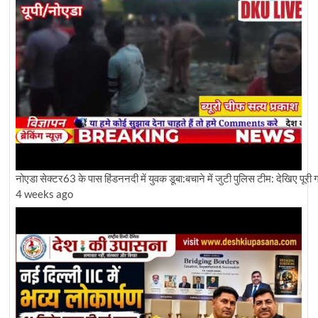
नोएडा सेक्टर63 के पास हिंडननदी में युवक डूबा:बचाने में जुटी पुलिस टीम: देखिए पूरी ग्र
4 weeks ago