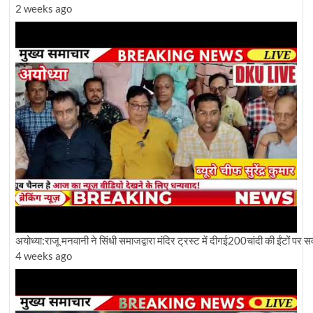
2 weeks ago
अयोध्या:राजू मनवानी ने सिंधी समाजद्वारा मंदिर ट्रस्ट में दीगई200चांदी की ईंटों पर
4 weeks ago