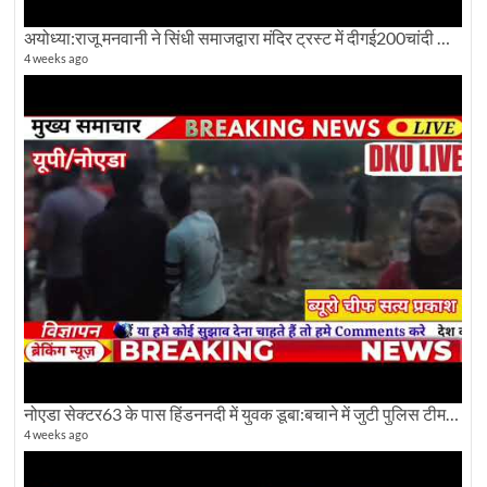
अयोध्या:राजू मनवानी ने सिंधी समाजद्वारा मंदिर ट्रस्ट में दीगई200चांदी की ईंटों पर सवाल का किया विरोध
4 weeks ago
नोएडा सेक्टर63 के पास हिंडननदी में युवक डूबा:बचाने में जुटी पुलिस टीम: देखिए पूरी ग्राउंड रिपोर्टिंग
4 weeks ago