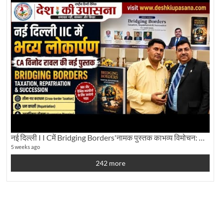
नई दिल्ली I I Cमें Bridging Borders'नामक पुस्तक काभव्य विमोचन: Dku ब्यूरो चीफ की ग्राउंड रिपोर्टिंग
5 weeks ago
242 more