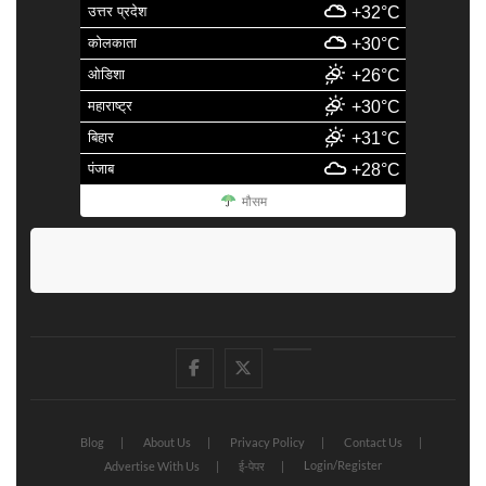
उत्तर प्रदेश
+32°C
कोलकाता
+30°C
ओडिशा
+26°C
महाराष्ट्र
+30°C
बिहार
+31°C
पंजाब
+28°C
मौसम
facebook
Twitter
Youtube
Blog
About Us
Privacy Policy
Contact Us
Login/Register
Advertise With Us
ई-पेपर