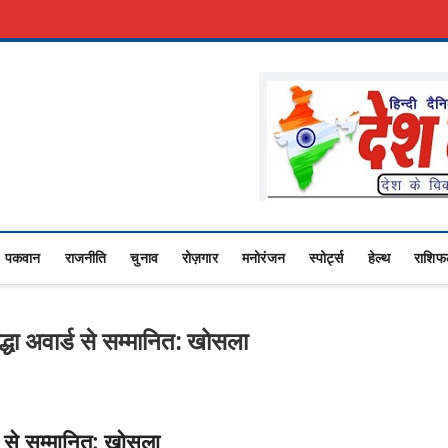
रकारी नौकरी
Advertise With Us
About Us
Contact Us
Privacy Policy
sana
ASHTRIYA NEWS,VIDESH NEWS,
पकवान
राजनीति
चुनाव
रोज़गार
मनोरंजन
स्पोर्ट्स
हेल्थ
राशि
धा अवार्ड से सम्मानित: खोसला
ड से सम्मानित: खोसला