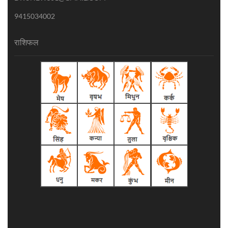
9415034002
राशिफल