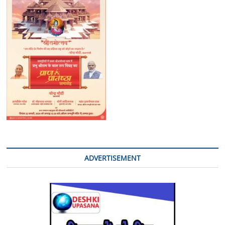
भेजे
गए
जांच
को
ADVERTISEMENT