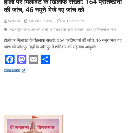
होली पर मिलावट के खिलाफ सख्ती: 164 प्रतिष्ठानों
t
की जांच, 46 नमूने भेजे गए जांच को
o
n
SafalSri
March 1, 2026
No Comments
46 नमूने भेजे गए जांच को
होली पर मिलावट के खिलाफ सख्ती: 164 प्रतिष्ठानों की जांच
होली पर मिलावट के खिलाफ सख्ती: 164 प्रतिष्ठानों की जांच, 46 नमूने भेजे गए
जांच को जौनपुर, यूपी के जौनपुर में शनिवार को सहायक आयुक्त…
F
M
E
S
ac
as
m
h
होली
View More
e
पर
to
ail
ar
मिलावट
b
d
e
के
खिलाफ
o
o
सख्ती:
164
o
n
प्रतिष्ठानों
की
k
जांच,
46
नमूने