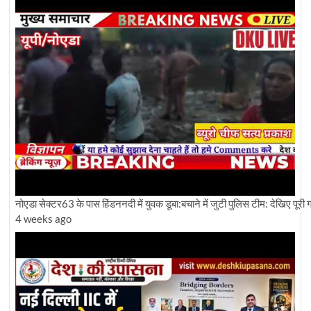
नोएडा सेक्टर63 के पास हिंडननदी में युवक डूबा:बचाने में जुटी पुलिस टीम: देखिए पूरी ग्र
4 weeks ago