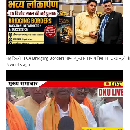
नई दिल्ली I I Cमें Bridging Borders'नामक पुस्तक काभव्य विमोचन: Dku ब्यूरो चीफ 
5 weeks ago