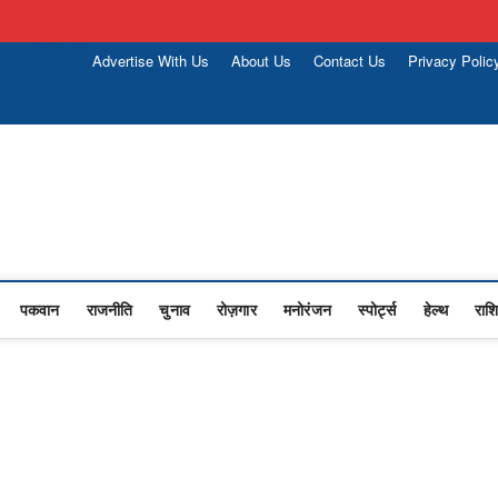
सरकारी नौकरी
Advertise With Us
About Us
Contact Us
Privacy Polic
Upasana
I NEWS,RASHTRIYA NEWS,VIDESH NEWS,
पकवान
राजनीति
चुनाव
रोज़गार
मनोरंजन
स्पोर्ट्स
हेल्थ
राश