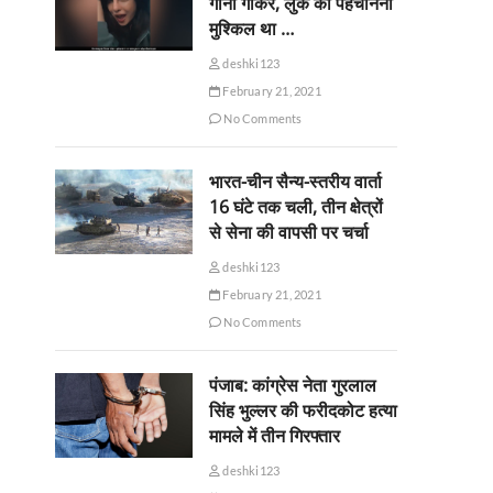
गाना गाकर, लुक को पहचानना
मुश्किल था …
deshki123
February 21, 2021
No Comments
भारत-चीन सैन्य-स्तरीय वार्ता
16 घंटे तक चली, तीन क्षेत्रों
से सेना की वापसी पर चर्चा
deshki123
February 21, 2021
No Comments
पंजाब: कांग्रेस नेता गुरलाल
सिंह भुल्लर की फरीदकोट हत्या
मामले में तीन गिरफ्तार
deshki123