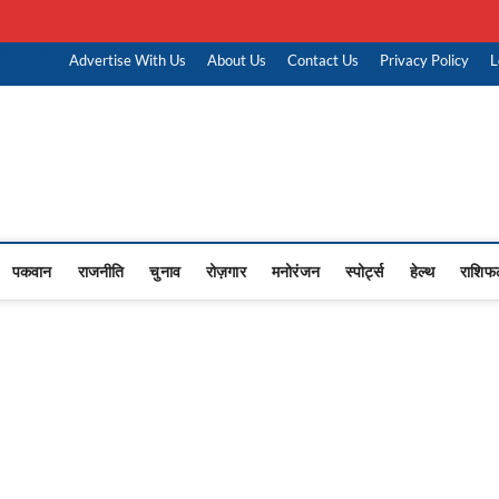
ारी नौकरी
Advertise With Us
About Us
Contact Us
Privacy Policy
L
Upasana
 NEWS,RASHTRIYA NEWS,VIDESH NEWS,
पकवान
राजनीति
चुनाव
रोज़गार
मनोरंजन
स्पोर्ट्स
हेल्थ
राशिफ