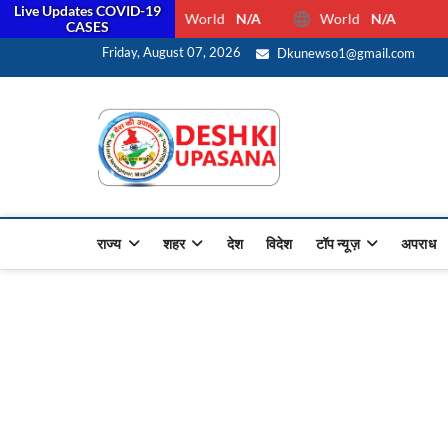
Live Updates COVID-19
World
N/A
World
N/A
CASES
सरक
Friday, August 07, 2026
Dkunewso1@gmail.com
Desh Ki 
ALL HINDI NEWS,UP HINDI
राज्य
शहर
देश
विदेश
टॉप न्यूज़
अपराध