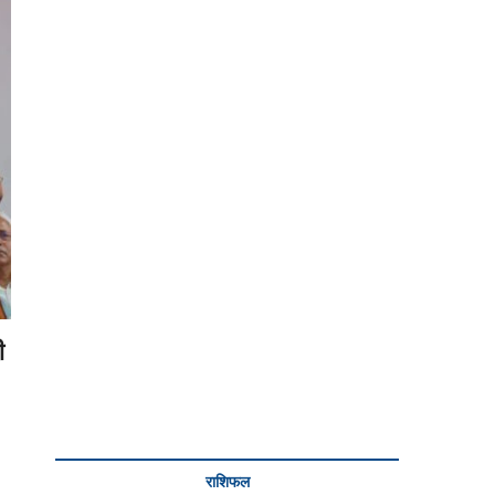
ी
राशिफल