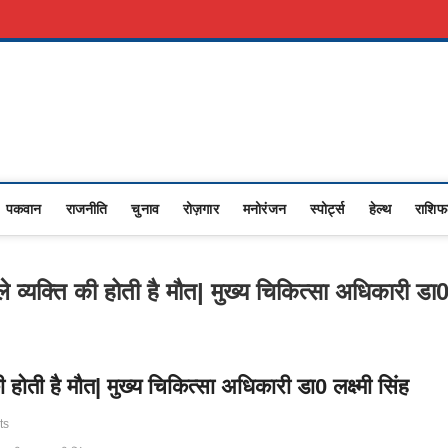
री नौकरी
Advertise With Us
About Us
Contact Us
Privacy Policy
Upasana
I NEWS,RASHTRIYA NEWS,VIDESH NEWS,
पकवान
राजनीति
चुनाव
रोज़गार
मनोरंजन
स्पोर्ट्स
हेल्थ
राशि
े व्यक्ति की होती है मौत| मुख्य चिकित्सा अधिकारी डा
ी होती है मौत| मुख्य चिकित्सा अधिकारी डा0 लक्ष्मी सिंह
ts