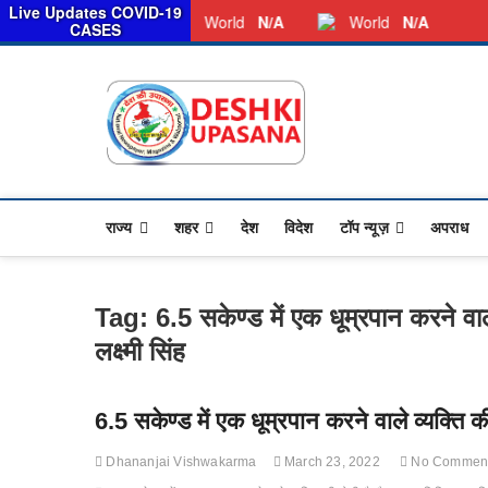
सरका
Live Updates COVID-19
Friday, August 07, 2026
Dkunewso1@gmail.com
World
N/A
World
N/A
CASES
Desh Ki 
ALL HINDI NEWS,UP HIND
राज्य
शहर
देश
विदेश
टॉप न्यूज़
अपराध
Tag:
6.5 सकेण्ड में एक धूम्रपान करने वाल
लक्ष्मी सिंह
6.5 सकेण्ड में एक धूम्रपान करने वाले व्यक्ति क
Dhananjai Vishwakarma
March 23, 2022
No Commen