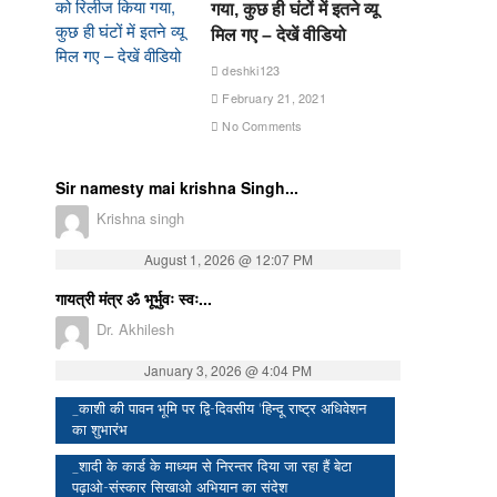
गया, कुछ ही घंटों में इतने व्यू
मिल गए – देखें वीडियो
deshki123
February 21, 2021
No Comments
Sir namesty mai krishna Singh...
Krishna singh
August 1, 2026 @ 12:07 PM
गायत्री मंत्र ॐ भूर्भुवः स्वः...
Dr. Akhilesh
January 3, 2026 @ 4:04 PM
_काशी की पावन भूमि पर द्वि-दिवसीय ‘हिन्दू राष्ट्र अधिवेशन
का शुभारंभ
_शादी के कार्ड के माध्यम से निरन्तर दिया जा रहा हैं बेटा
पढ़ाओ-संस्कार सिखाओ अभियान का संदेश