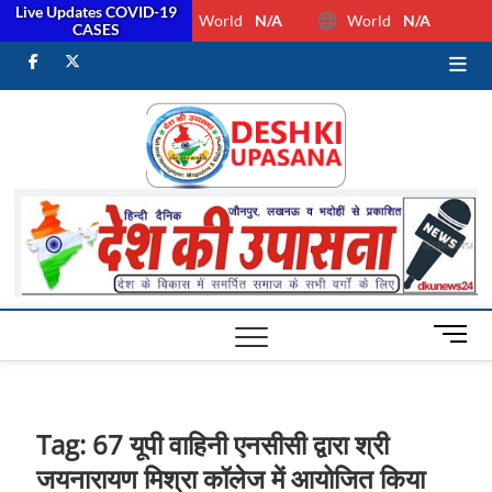
Live Updates COVID-19
World
N/A
World
N/A
CASES
facebook
Twitter
Youtube
Desh Ki
ALL HINDI
NEWS,UP HINDI
NEWS,RASHTRIYA
Upasan
NEWS,VIDESH
NEWS,
M
e
n
u
B
Tag:
67 यूपी वाहिनी एनसीसी द्वारा श्री
u
जयनारायण मिश्रा कॉलेज में आयोजित किया
t