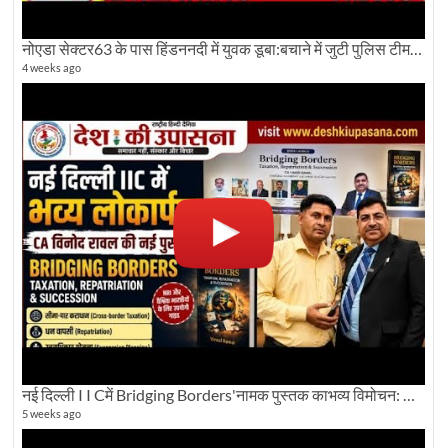
नोएडा सेक्टर63 के पास हिंडननदी में युवक डूबा:बचाने में जुटी पुलिस टीम: देखिए पूरी ग्राउंड रिपोर्टिंग
4 weeks ago
नई दिल्ली I I Cमें Bridging Borders'नामक पुस्तक काभव्य विमोचन: Dku ब्यूरो चीफ की ग्राउंड रिपोर्टिंग
5 weeks ago