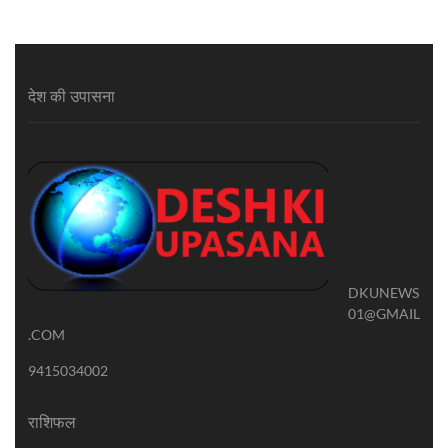
देश की उपासना
DKUNEWS
01@GMAIL
.COM
9415034002
राशिफल