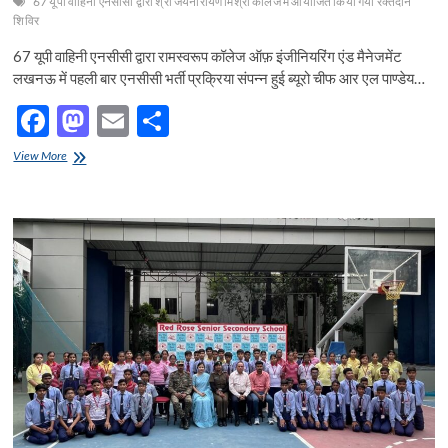
67 यूपी वाहिनी एनसीसी द्वारा श्री जयनारायण मिश्रा कॉलेज में आयोजित किया गया रक्तदान
शिविर
67 यूपी वाहिनी एनसीसी द्वारा रामस्वरूप कॉलेज ऑफ़ इंजीनियरिंग एंड मैनेजमेंट
लखनऊ में पहली बार एनसीसी भर्ती प्रक्रिया संपन्न हुई ब्यूरो चीफ आर एल पाण्डेय…
F
M
E
S
ac
as
m
h
67
View More
e
यूपी
to
ail
ar
वाहिनी
b
d
e
एनसीसी
द्वारा
o
o
रामस्वरूप
कॉलेज
o
n
ऑफ़
इंजीनियरिंग
k
एंड
मैनेजमेंट
लखनऊ
में
पहली
बार
एनसीसी
भर्ती