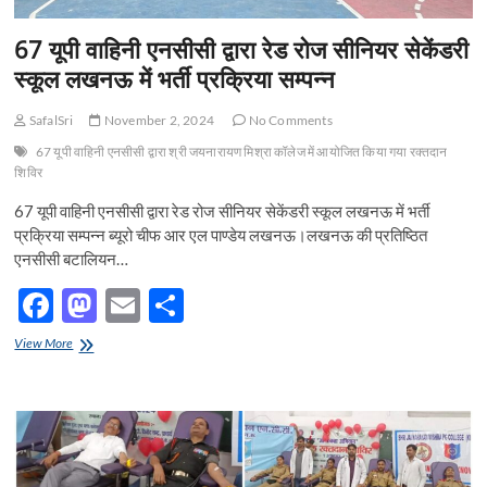
प्रक्रिया
संपन्न
67 यूपी वाहिनी एनसीसी द्वारा रेड रोज सीनियर सेकेंडरी
हुई
स्कूल लखनऊ में भर्ती प्रक्रिया सम्पन्न
SafalSri
November 2, 2024
No Comments
67 यूपी वाहिनी एनसीसी द्वारा श्री जयनारायण मिश्रा कॉलेज में आयोजित किया गया रक्तदान
शिविर
67 यूपी वाहिनी एनसीसी द्वारा रेड रोज सीनियर सेकेंडरी स्कूल लखनऊ में भर्ती
प्रक्रिया सम्पन्न ब्यूरो चीफ आर एल पाण्डेय लखनऊ।लखनऊ की प्रतिष्ठित
एनसीसी बटालियन…
F
M
E
S
ac
as
m
h
67
View More
e
यूपी
to
ail
ar
वाहिनी
b
d
e
एनसीसी
द्वारा
o
o
रेड
रोज
o
n
सीनियर