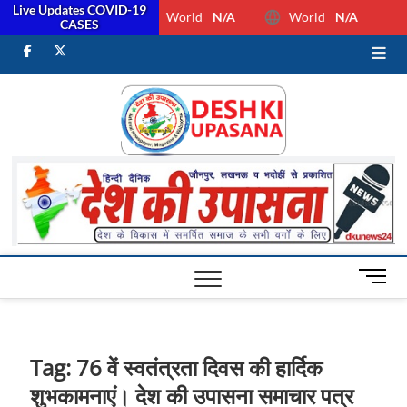
Live Updates COVID-19
World
N/A
World
N/A
CASES
facebook
Twitter
Youtube
Desh Ki
ALL HINDI
NEWS,UP HINDI
NEWS,RASHTRIYA
Upasan
NEWS,VIDESH
NEWS,
M
e
n
u
B
Tag:
76 वें स्वतंत्रता दिवस की हार्दिक
u
शुभकामनाएं। देश की उपासना समाचार पत्र
t