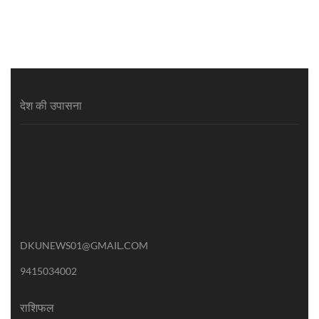
देश की उपासना
DKUNEWS01@GMAIL.COM
9415034002
राशिफल