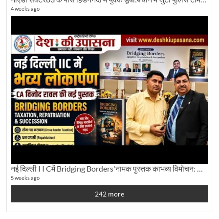
4 weeks ago
नई दिल्ली I I Cमें Bridging Borders'नामक पुस्तक काभव्य विमोचन: Dku ब्यूरो चीफ की ग्राउंड रिपोर्टिंग
5 weeks ago
242 more