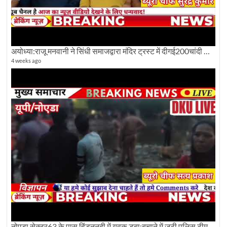
अयोध्या:राजू मनवानी ने सिंधी समाजद्वारा मंदिर ट्रस्ट में दीगई200चांदी की ईंटों पर सवाल का किया विरोध
4 weeks ago
नोएडा सेक्टर63 के पास हिंडननदी में युवक डूबा:बचाने में जुटी पुलिस टीम: देखिए पूरी ग्राउंड रिपोर्टिंग