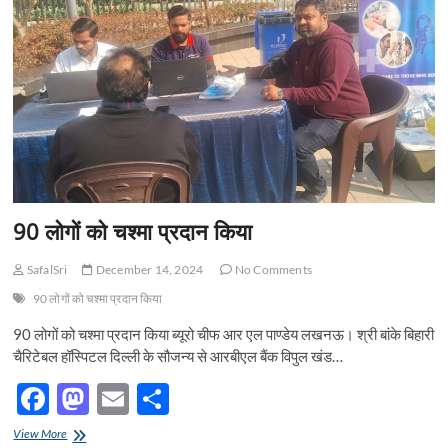
n
90 लोगों को चश्मा प्रदान किया
SafalSri
December 14, 2024
No Comments
90 लोगों को चश्मा प्रदान किया
90 लोगों को चश्मा प्रदान किया ब्यूरो चीफ आर एल पाण्डेय लखनऊ। श्री बांके बिहारी
चैरिटेबल हॉस्पिटल दिल्ली के सौजन्य से आरबीएल बैंक विपुल खंड…
F
M
E
S
ac
as
m
h
90
View More