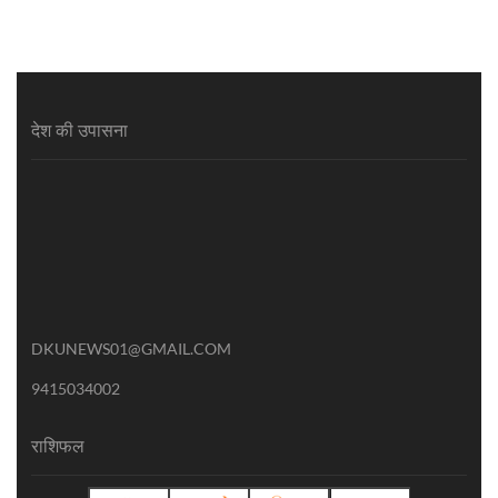
देश की उपासना
DKUNEWS01@GMAIL.COM
9415034002
राशिफल