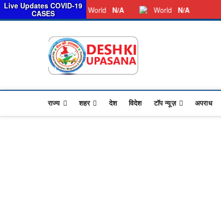
स
Live Updates COVID-19
Saturday, August 08, 2026
Dkunewso1@gmail.com
World
N/A
World
N/A
CASES
Desh Ki 
ALL HINDI NEWS,UP HIND
राज्य
शहर
देश
विदेश
टॉप न्यूज़
अपराध