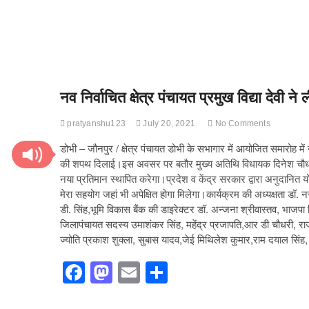
नव निर्वाचित क्षेत्र पंचायत प्रमुख विद्या देवी
pratyanshu123
July 20, 2021
No Comments
डोभी – जौनपुर / क्षेत्र पंचायत डोभी के सभागार में आयोजित समारोह में 
की शपथ दिलाई।इस अवसर पर बतौर मुख्य अतिथि विधायक दिनेश चौधरी ने
नया प्रतिमान स्थापित करेगा।प्रदेश व केंद्र सरकार द्वारा अनुदानित य
मेरा सहयोग जहां भी अपेक्षित होगा मिलेगा।कार्यक्रम की अध्यक्षता डॉ. 
डी. सिंह,भूमि विकास बैंक की डाइरेक्टर डॉ. अन्जना श्रीवास्तव, भाजपा जि
जिलापंचायत सदस्य उमाशंकर सिंह, महेंद्र प्रजापति,आर डी चौधरी, राज
ज्योति प्रकाश शुक्ला, सुबास यादव,जेई मिथिलेश कुमार,राम दयाल सिंह, म
F
M
E
S
a
a
m
h