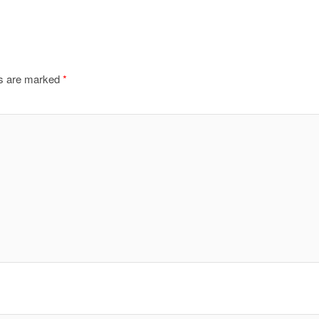
ds are marked
*