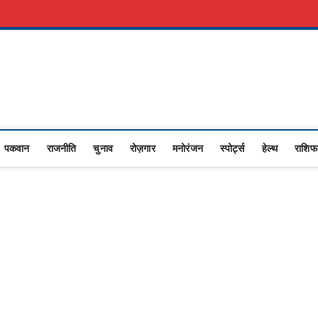
रकारी नौकरी
Advertise With Us
About Us
Contact Us
Privacy Policy
Upasana
I NEWS,RASHTRIYA NEWS,VIDESH NEWS,
पकवान
राजनीति
चुनाव
रोज़गार
मनोरंजन
स्पोर्ट्स
हेल्थ
राशि