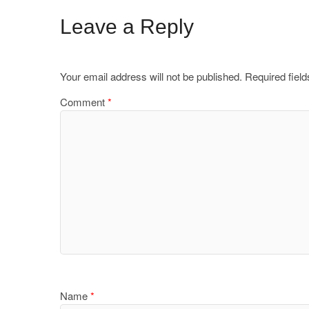
c
st
ail
ar
e
o
e
Leave a Reply
b
d
o
o
Your email address will not be published.
Required fiel
o
n
Comment
*
k
Name
*