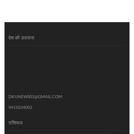
देश की उपासना
DKUNEWS01@GMAIL.COM
9415034002
राशिफल