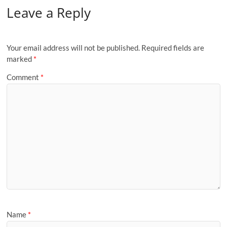
Leave a Reply
b
d
e
o
o
o
n
Your email address will not be published.
Required fields are
k
marked
*
Comment
*
Name
*