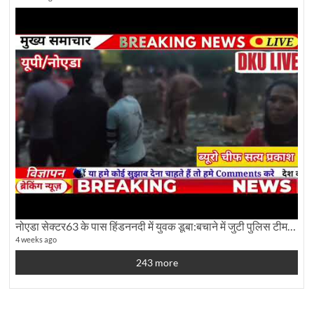
नोएडा सेक्टर63 के पास हिंडननदी में युवक डूबा:बचाने में जुटी पुलिस टीम: देखिए पूरी ग्राउंड रिपोर्टिंग
4 weeks ago
243 more