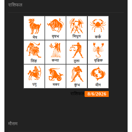
राशिफल
मौसम