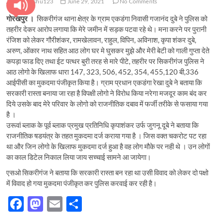
pratyanshu123
June 29, 2021
No Comments
गोरखपुर ।
सिकरीगंज थाना क्षेत्र के ग्राम एकडंगा निवासी गजानंद दुबे ने पुलिस को
तहरीर देकर आरोप लगाया कि मेरे जमीन में सड़क पटवा रहे थे। मना करने पर पुरानी
रंजिश को लेकर गौरीशंकर, रामखेलावन, राहुल, विपिन, अविनाश, कृपा शंकर दुबे,
अरुण, ओंकार नाथ सहित आठ लोग घर मे घुसकर मुझे और मेरी बेटी को गाली गुप्ता देते
कपड़ा फाड दिए तथा ईट पत्थर बुरी तरह से मारे पीटे, तहरीर पर सिकरीगंज पुलिस ने
आठ लोगो के खिलाफ धारा 147, 323, 506, 452, 354, 455,120 बी,336
आईपीसी का मुकदमा पंजीकृत किया है। ग्राम प्रधान एकडंगा रेखा दुबे ने बताया कि
सरकारी रास्ता बनाया जा रहा है विपक्षी लोगो ने विरोध किया नरेगा मजदूर काम बंद कर
दिये उसके बाद मेरे परिवार के लोगो को राजनीतिक दबाव में फर्जी तरीके से फसाया गया
है ।
उरूवां ब्लाक के पूर्व ब्लाक प्रमुख प्रतिनिधि कृपाशंकर उर्फ जुगनू दूबे ने बताया कि
राजनीतिक षडयंत्र के तहत मुकदमा दर्ज कराया गया है । जिस वक्त चकरोट पट रहा
था और जिन लोगो के खिलाफ मुकदमा दर्ज हुआ है वह लोग मौके पर नही थे । उन लोगों
का काल डिटेल निकाल लिया जाय सच्चाई सामने आ जायेगा।
एसओ सिकरीगंज ने बताया कि सरकारी रास्ता बन रहा था उसी विवाद को लेकर दो पक्षो
में विवाद हो गया मुकदमा पंजीकृत कर पुलिस करवाई कर रही है।
F
M
E
S