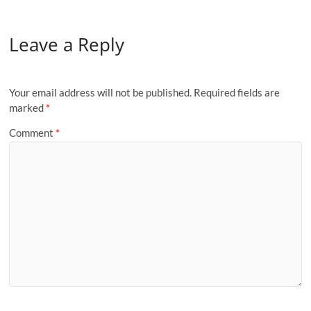
ac
as
m
h
e
to
ail
ar
Leave a Reply
b
d
e
o
o
o
n
Your email address will not be published.
Required fields are
k
marked
*
Comment
*