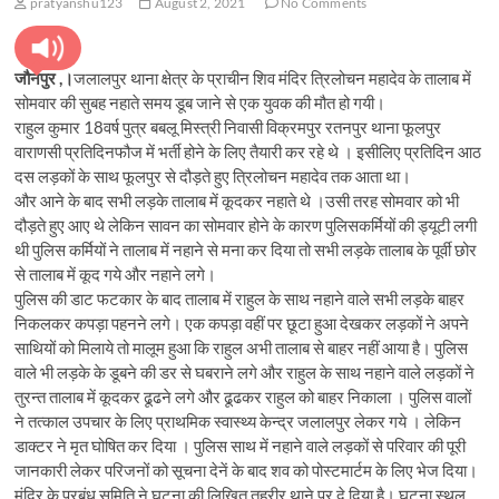
pratyanshu123
August 2, 2021
No Comments
जौनपुर ,।
जलालपुर थाना क्षेत्र के प्राचीन शिव मंदिर त्रिलोचन महादेव के तालाब में
सोमवार की सुबह नहाते समय डूब जाने से एक युवक की मौत हो गयी।
राहुल कुमार 18वर्ष पुत्र बबलू मिस्त्री निवासी विक्रमपुर रतनपुर थाना फूलपुर
वाराणसी प्रतिदिनफौज में भर्ती होने के लिए तैयारी कर रहे थे । इसीलिए प्रतिदिन आठ
दस लड़कों के साथ फूलपुर से दौड़ते हुए त्रिलोचन महादेव तक आता था।
और आने के बाद सभी लड़के तालाब में कूदकर नहाते थे ।उसी तरह सोमवार को भी
दौड़ते हुए आए थे लेकिन सावन का सोमवार होने के कारण पुलिसकर्मियों की ड्यूटी लगी
थी पुलिस कर्मियों ने तालाब में नहाने से मना कर दिया तो सभी लड़के तालाब के पूर्वी छोर
से तालाब में कूद गये और नहाने लगे।
पुलिस की डाट फटकार के बाद तालाब में राहुल के साथ नहाने वाले सभी लड़के बाहर
निकलकर कपड़ा पहनने लगे। एक कपड़ा वहीं पर छूटा हुआ देखकर लड़कों ने अपने
साथियों को मिलाये तो मालूम हुआ कि राहुल अभी तालाब से बाहर नहीं आया है। पुलिस
वाले भी लड़के के डूबने की डर से घबराने लगे और राहुल के साथ नहाने वाले लड़कों ने
तुरन्त तालाब में कूदकर ढूढने लगे और ढूढकर राहुल को बाहर निकाला । पुलिस वालों
ने तत्काल उपचार के लिए प्राथमिक स्वास्थ्य केन्द्र जलालपुर लेकर गये । लेकिन
डाक्टर ने मृत घोषित कर दिया । पुलिस साथ में नहाने वाले लड़कों से परिवार की पूरी
जानकारी लेकर परिजनों को सूचना देनें के बाद शव को पोस्टमार्टम के लिए भेज दिया।
मंदिर के प्रबंध समिति ने घटना की लिखित तहरीर थाने पर दे दिया है। घटना स्थल