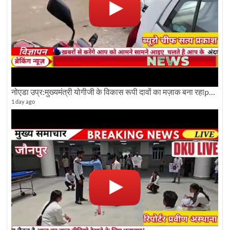
नोएडा उप्र:मुख्यमंत्री योगीजी के विकास रूपी दावों का मज़ाक बना रहाpwdविभाग:देखे ग्राउण्ड रिपोर्टिंग
1 day ago