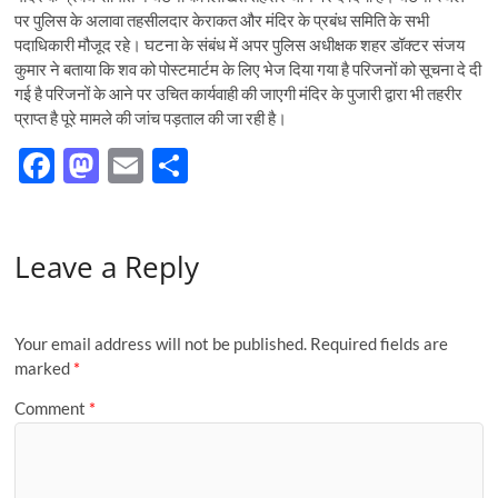
पर पुलिस के अलावा तहसीलदार केराकत और मंदिर के प्रबंध समिति के सभी
पदाधिकारी मौजूद रहे। घटना के संबंध में अपर पुलिस अधीक्षक शहर डॉक्टर संजय
कुमार ने बताया कि शव को पोस्टमार्टम के लिए भेज दिया गया है परिजनों को सूचना दे दी
गई है परिजनों के आने पर उचित कार्यवाही की जाएगी मंदिर के पुजारी द्वारा भी तहरीर
प्राप्त है पूरे मामले की जांच पड़ताल की जा रही है।
F
M
E
S
ac
as
m
h
e
to
ail
ar
Leave a Reply
b
d
e
o
o
o
n
Your email address will not be published.
Required fields are
k
marked
*
Comment
*