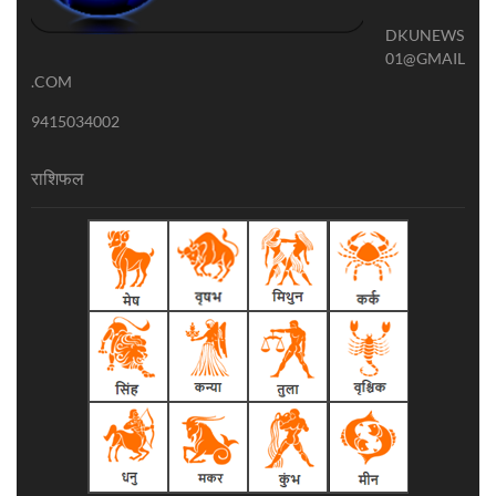
DKUNEWS
01@GMAIL
.COM
9415034002
राशिफल