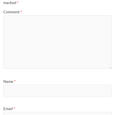
k
marked
*
Comment
*
Name
*
Email
*