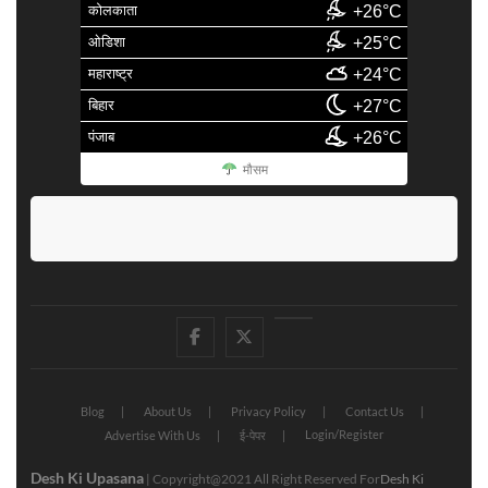
कोलकाता
+26°C
ओडिशा
+25°C
महाराष्ट्र
+24°C
बिहार
+27°C
पंजाब
+26°C
मौसम
facebook
Twitter
Youtube
Blog
About Us
Privacy Policy
Contact Us
Login/Register
Advertise With Us
ई-पेपर
Desh Ki Upasana
| Copyright@2021 All Right Reserved For
Desh Ki