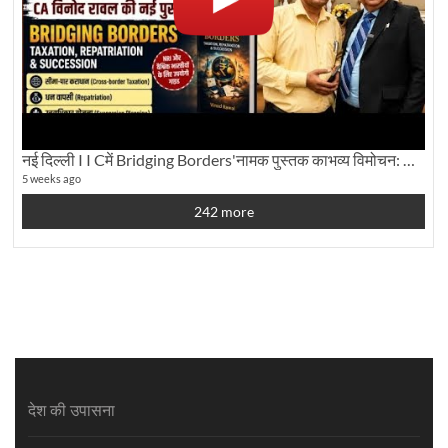
नई दिल्ली I I Cमें Bridging Borders'नामक पुस्तक काभव्य विमोचन: Dku ब्यूरो चीफ की ग्राउंड रिपोर्टिंग
5 weeks ago
242 more
देश की उपासना