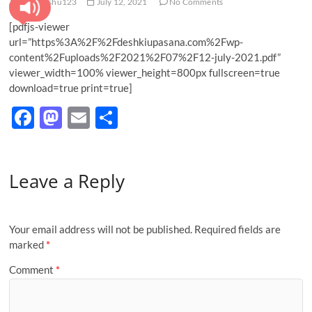
pratyanshu123
July 12, 2021
No Comments
[pdfjs-viewer
url=”https%3A%2F%2Fdeshkiupasana.com%2Fwp-
content%2Fuploads%2F2021%2F07%2F12-july-2021.pdf”
viewer_width=100% viewer_height=800px fullscreen=true
download=true print=true]
F
M
E
S
ac
as
m
h
e
to
ail
ar
Leave a Reply
b
d
e
o
o
o
n
Your email address will not be published.
Required fields are
k
marked
*
Comment
*