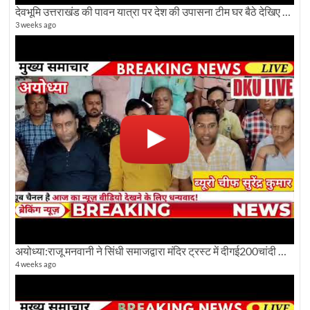
देवभूमि उत्तराखंड की पावन यात्रा पर देश की उपासना टीम घर बैठे देखिए अलौकिक दृश्य
3 weeks ago
अयोध्या:राजू मनवानी ने सिंधी समाजद्वारा मंदिर ट्रस्ट में दीगई200चांदी की ईंटों पर सवाल का किया विरोध
4 weeks ago