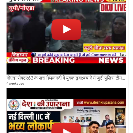
नोएडा सेक्टर63 के पास हिंडननदी में युवक डूबा:बचाने में जुटी पुलिस टीम: देखिए पूरी ग्राउंड रिपोर्टिंग
4 weeks ago