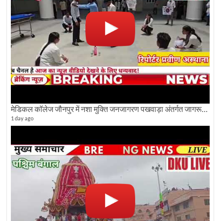
मेडिकल कॉलेज जौनपुर में नशा मुक्ति जनजागरण पखवाड़ा अंतर्गत जागरूकता कार्यक्रम आयोजित
1 day ago