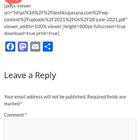
t
[pdfjs-viewer
o
url=”https%3A%2F%2Fdeshkiupasana.com%2Fwp-
n
content%2Fuploads%2F2021%2F06%2F28-june-2021.pdf”
viewer_width=100% viewer_height=800px fullscreen=true
download=true print=true]
F
M
E
S
ac
as
m
h
e
to
ail
ar
Leave a Reply
b
d
e
o
o
o
n
Your email address will not be published.
Required fields are
k
marked
*
Comment
*