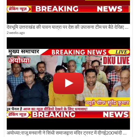
देवभूमि उत्तराखंड की पावन यात्रा पर देश की उपासना टीम घर बैठे देखिए अलौकिक दृश्य
2 weeks ago
अयोध्या:राजू मनवानी ने सिंधी समाजद्वारा मंदिर ट्रस्ट में दीगई200चांदी की ईंटों पर सवाल का किया विरोध