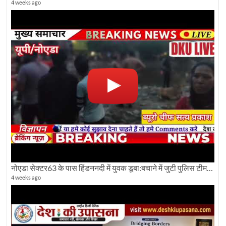
4 weeks ago
नोएडा सेक्टर63 के पास हिंडननदी में युवक डूबा:बचाने में जुटी पुलिस टीम: देखिए पूरी ग्राउंड रिपोर्टिंग
4 weeks ago