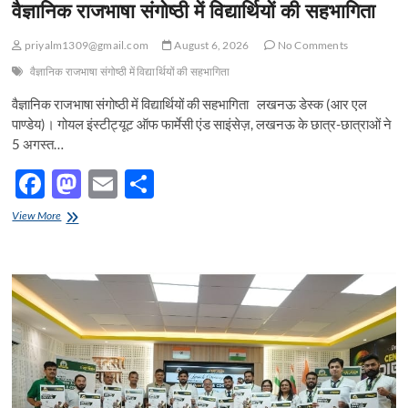
वैज्ञानिक राजभाषा संगोष्ठी में विद्यार्थियों की सहभागिता
priyalm1309@gmail.com
August 6, 2026
No Comments
वैज्ञानिक राजभाषा संगोष्ठी में विद्यार्थियों की सहभागिता
वैज्ञानिक राजभाषा संगोष्ठी में विद्यार्थियों की सहभागिता लखनऊ डेस्क (आर एल
पाण्डेय)। गोयल इंस्टीट्यूट ऑफ फार्मेसी एंड साइंसेज़, लखनऊ के छात्र-छात्राओं ने
5 अगस्त…
F
M
E
S
ac
as
m
h
वैज्ञानिक
View More
e
राजभाषा
to
ail
ar
संगोष्ठी
b
d
e
में
विद्यार्थियों
o
o
की
सहभागिता
o
n
k