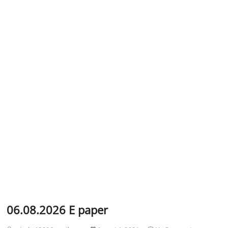
t
o
n
06.08.2026 E paper