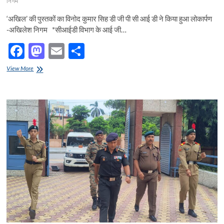
निगम
‘अखिल’ की पुस्तकों का विनोद कुमार सिह डी जी पी सी आई डी ने किया हुआ लोकार्पण
-अखिलेश निगम *सीआईडी विभाग के आई जी…
F
M
E
S
ac
as
m
h
अखिल’
View More
e
की
to
ail
ar
पुस्तकों
b
d
e
का
विनोद
o
o
कुमार
सिह
o
n
डी
जी
k
पी
सी
आई
डी
ने
किया
हुआ
लोकार्पण
-अखिलेश