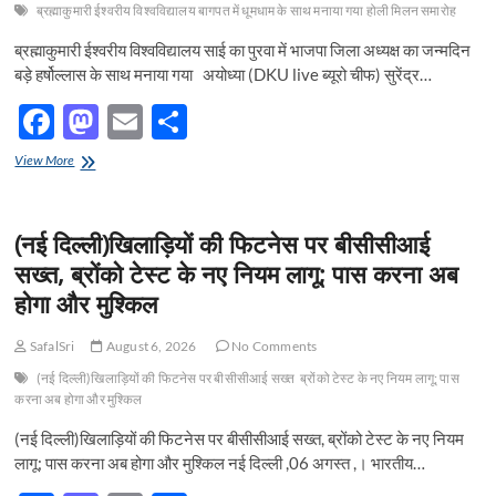
समय
ब्रह्माकुमारी ईश्वरीय विश्वविद्यालय बागपत में धूमधाम के साथ मनाया गया होली मिलन समारोह
से
ब्रह्माकुमारी ईश्वरीय विश्वविद्यालय साई का पुरवा में भाजपा जिला अध्यक्ष का जन्मदिन
होगा
तैयार
बड़े हर्षोल्लास के साथ मनाया गया अयोध्या (DKU live ब्यूरो चीफ) सुरेंद्र…
F
M
E
S
ac
as
m
h
ब्रह्माकुमारी
View More
e
ईश्वरीय
to
ail
ar
विश्वविद्यालय
b
d
e
साई
(नई दिल्ली)खिलाड़ियों की फिटनेस पर बीसीसीआई
का
o
o
पुरवा
सख्त, ब्रोंको टेस्ट के नए नियम लागू; पास करना अब
में
o
n
होगा और मुश्किल
भाजपा
जिला
k
अध्यक्ष
SafalSri
August 6, 2026
No Comments
का
(नई दिल्ली)खिलाड़ियों की फिटनेस पर बीसीसीआई सख्त
जन्मदिन
ब्रोंको टेस्ट के नए नियम लागू; पास
बड़े
करना अब होगा और मुश्किल
हर्षोल्लास
(नई दिल्ली)खिलाड़ियों की फिटनेस पर बीसीसीआई सख्त, ब्रोंको टेस्ट के नए नियम
के
साथ
लागू; पास करना अब होगा और मुश्किल नई दिल्ली ,06 अगस्त ,। भारतीय…
मनाया