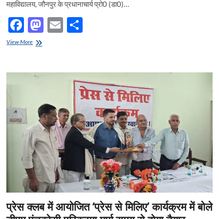
महाविद्यालय, जौनपुर के प्रधानाचार्य प्रो0 (डा0)…
F
M
E
S
ac
as
m
h
मेडिकल
View More
e
कालेज
to
ail
ar
जौनपुर
b
d
e
में
‘‘विश्व
o
o
स्तनपान
सप्ताह’’
o
n
जागरूकता
कार्यक्रम
k
सम्पन्न
प्रेस क्लब में आयोजित ‘प्रेस से मिलिए’ कार्यक्रम में बोले