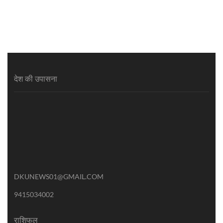
देश की उपासना
DKUNEWS01@GMAIL.COM
9415034002
राशिफल