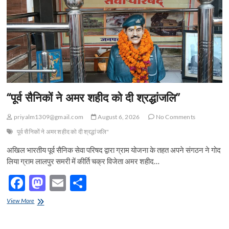
k
के
नए
सत्र
की
नामांकन
प्रक्रिया
सफलतापूर्वक
संपन्न
हो
गई
“पूर्व सैनिकों ने अमर शहीद को दी श्रद्धांजलि”
priyalm1309@gmail.com
August 6, 2026
No Comments
पूर्व सैनिकों ने अमर शहीद को दी श्रद्धांजलि"
अखिल भारतीय पूर्व सैनिक सेवा परिषद द्वारा ग्राम योजना के तहत अपने संगठन ने गोद
लिया ग्राम लालपुर समरी में कीर्ति चक्र विजेता अमर शहीद…
F
M
E
S
ac
as
m
h
“पूर्व
View More
e
सैनिकों
to
ail
ar
ने
अमर