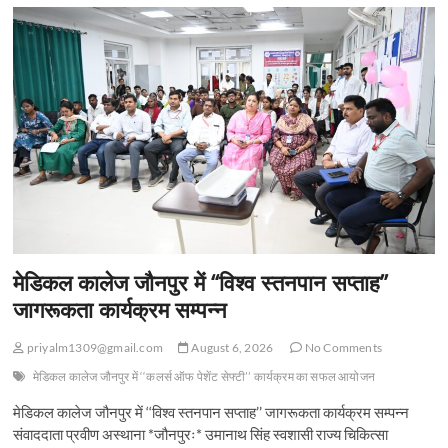
b
d
e
शहीद
o
o
को
दी
o
n
श्रद्धांजलि”
k
मेडिकल कालेज जौनपुर में ‘‘विश्व स्तनपान सप्ताह’’
जागरूकता कार्यक्रम सम्पन्न
priyalm1309@gmail.com
August 6, 2026
No Comments
मेडिकल कालेज जौनपुर में ‘‘कलर्स ऑफ पेशेंट सेफ्टी’’ कार्यक्रम का सफल आयोजन
मेडिकल कालेज जौनपुर में ‘‘विश्व स्तनपान सप्ताह’’ जागरूकता कार्यक्रम सम्पन्न
संवाददाता प्रवीण अस्थाना *जौनपुरः* उमानाथ सिंह स्वशासी राज्य चिकित्सा