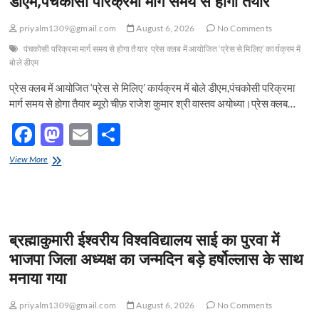
डीएम,पंचकोसी परिक्रमा मार्ग समय से होगा तैयार
priyalm1309@gmail.com
August 6, 2026
No Comments
पंचकोसी परिक्रमा मार्ग समय से होगा तैयार
प्रेस क्लब में आयोजित ‘प्रेस से मिलिए’ कार्यक्रम में
बोले डीएम
प्रेस क्लब में आयोजित ‘प्रेस से मिलिए’ कार्यक्रम में बोले डीएम,पंचकोसी परिक्रमा
मार्ग समय से होगा तैयार ब्यूरो चीफ़ राजेश कुमार श्री वास्तव अयोध्या।प्रेस क्लब…
F
M
E
S
ac
as
m
h
प्रेस
View More
e
क्लब
to
ail
ar
में
b
d
e
आयोजित
‘प्रेस
o
o
से
ब्रह्माकुमारी ईश्वरीय विश्वविद्यालय साई का पुरवा में
मिलिए’
o
n
कार्यक्रम
भाजपा जिला अध्यक्ष का जन्मदिन बड़े हर्षोल्लास के साथ
में
k
मनाया गया
बोले
डीएम,पंचकोसी
परिक्रमा
priyalm1309@gmail.com
August 6, 2026
No Comments
मार्ग