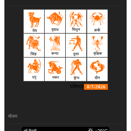
मौसम
नई दिल्ली