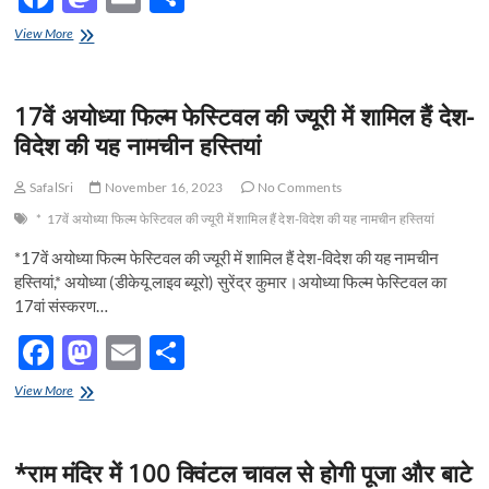
ac
as
m
h
गुमटी
View More
e
का
to
ail
ar
सटर
b
d
e
तोड़कर
17वें अयोध्या फिल्म फेस्टिवल की ज्यूरी में शामिल हैं देश-
चोरी
o
o
करने
विदेश की यह नामचीन हस्तियां
वाले
o
n
04
SafalSri
November 16, 2023
No Comments
नफर
k
अभियुक्त
*
17वें अयोध्या फिल्म फेस्टिवल की ज्यूरी में शामिल हैं देश-विदेश की यह नामचीन हस्तियां
को
मय
*17वें अयोध्या फिल्म फेस्टिवल की ज्यूरी में शामिल हैं देश-विदेश की यह नामचीन
माल
हस्तियां,* अयोध्या (डीकेयू लाइव ब्यूरो) सुरेंद्र कुमार।अयोध्या फिल्म फेस्टिवल का
के
17वां संस्करण…
किया
गिरफ्तार
F
M
E
S
ac
as
m
h
17वें
View More
e
अयोध्या
to
ail
ar
फिल्म
b
d
e
फेस्टिवल
*राम मंदिर में 100 क्विंटल चावल से होगी पूजा और बाटे
की
ज्यूरी