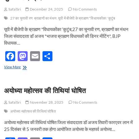
SafalSri
December 24, 2025
No Comments
27 का चुनावी रण
ब्राह्मणों का मंथन
यूपी में बीजेपी के ब्राह्मण *विधायकोंका 'कुटुंब
यूपी में बीजेपी के ब्राह्मण *विधायकोंका ‘कुटुंब,27 का चुनावी रण, ब्राह्मणों का मंथन
जिला संवाददाता डॉ अजय *भाजपा ब्राह्मण विधायकों की डिनर मीटिंग*, BJP
विधायक…
F
M
E
S
ac
as
m
h
यूपी
View More
e
में
to
ail
ar
बीजेपी
b
d
e
के
अयोध्या महोत्सव की तिथियां घोषित
ब्राह्मण
o
o
*विधायकोंका
‘कुटुंब,27
o
n
SafalSri
November 28, 2025
No Comments
का
अयोध्या महोत्सव की तिथियां घोषित
चुनावी
k
रण,
अयोध्या महोत्सव की तिथियां घोषित जिला संवाददाता डॉ अजय तिवारी फारएवर लान में
ब्राह्मणों
का
25 दिसंबर से 5 जनवरी तक होगा आयोजित अयोध्या के महापर्व अयोध्या…
मंथन