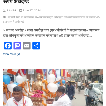
o
n
रूपये अर्थदण्ड
k
SafalSri
June 27, 2024
प्रभावी पैरवी के फलस्वरूप मा० न्यायालय द्वारा अभियुक्त को आजीवन कारावास की सजा व 60
हजार रूपये अर्थदण्ड)
> जनपद अमरोहा / थाना अमरोहा नगर (प्रभावी पैरवी के फलस्वरूप मा० न्यायालय
द्वारा अभियुक्त को आजीवन कारावास की सजा व 60 हजार रूपये अर्थदण्ड)…
F
M
E
S
ac
as
m
h
प्रभावी
View More
e
पैरवी
to
ail
ar
के
b
d
e
फलस्वरूप
मा०
o
o
न्यायालय
द्वारा
o
n
अभियुक्त
को
k
आजीवन
कारावास
की
सजा