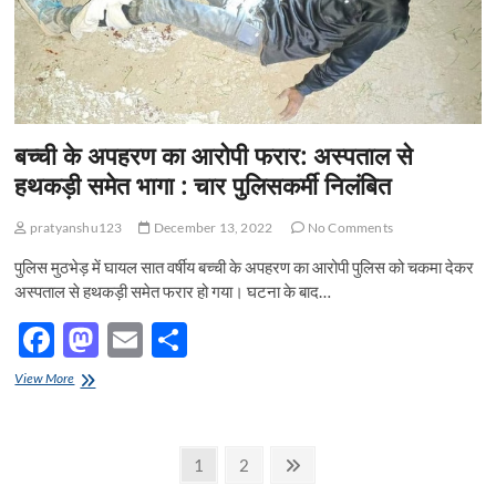
जायेगे
सभी
को
प्रसाद
श्री
राम
जन्मभूमि
बच्ची के अपहरण का आरोपी फरार: अस्पताल से
ट्रस्ट
ने
हथकड़ी समेत भागा : चार पुलिसकर्मी निलंबित
दिया
आर्डर
pratyanshu123
December 13, 2022
No Comments
पुलिस मुठभेड़ में घायल सात वर्षीय बच्ची के अपहरण का आरोपी पुलिस को चकमा देकर
अस्पताल से हथकड़ी समेत फरार हो गया। घटना के बाद…
F
M
E
S
ac
as
m
h
बच्ची
View More
e
के
to
ail
ar
अपहरण
b
d
e
का
Posts
आरोपी
Page
Page
Next
1
2
o
o
फरार:
page