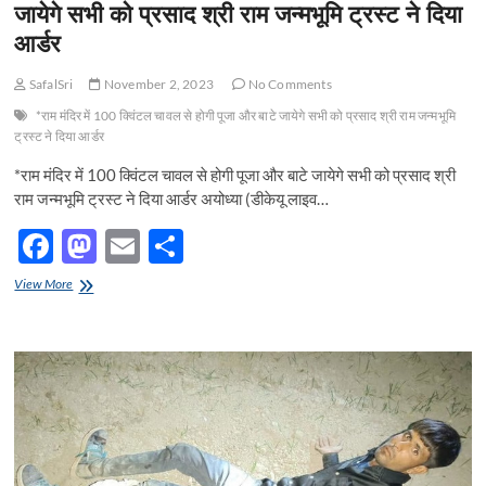
o
o
जायेगे सभी को प्रसाद श्री राम जन्मभूमि ट्रस्ट ने दिया
में
o
n
आर्डर
शामिल
हैं
k
देश-
SafalSri
November 2, 2023
No Comments
विदेश
*राम मंदिर में 100 क्विंटल चावल से होगी पूजा और बाटे जायेगे सभी को प्रसाद श्री राम जन्मभूमि
की
यह
ट्रस्ट ने दिया आर्डर
नामचीन
*राम मंदिर में 100 क्विंटल चावल से होगी पूजा और बाटे जायेगे सभी को प्रसाद श्री
हस्तियां
राम जन्मभूमि ट्रस्ट ने दिया आर्डर अयोध्या (डीकेयू लाइव…
F
M
E
S
ac
as
m
h
*राम
View More
e
मंदिर
to
ail
ar
में
b
d
e
100
क्विंटल
o
o
चावल
से
o
n
होगी
पूजा
k
और
बाटे