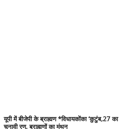
t
o
n
यूपी में बीजेपी के ब्राह्मण *विधायकोंका ‘कुटुंब,27 का
चुनावी रण, ब्राह्मणों का मंथन