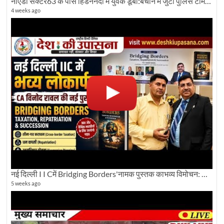
नोएडा सेक्टर63 के पास हिंडननदी में युवक डूबा:बचाने में जुटी पुलिस टीम: देखिए पूरी ग्राउंड रिपोर्टिंग
4 weeks ago
नई दिल्ली I I Cमें Bridging Borders'नामक पुस्तक काभव्य विमोचन: Dku ब्यूरो चीफ की ग्राउंड रिपोर्टिंग
5 weeks ago