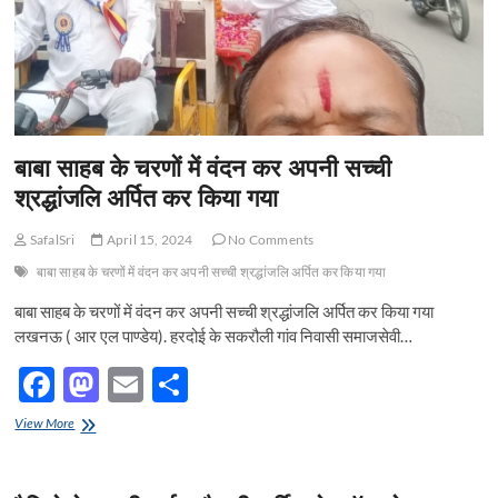
व
60
हजार
रूपये
अर्थदण्ड
बाबा साहब के चरणों में वंदन कर अपनी सच्ची
श्रद्धांजलि अर्पित कर किया गया
SafalSri
April 15, 2024
No Comments
बाबा साहब के चरणों में वंदन कर अपनी सच्ची श्रद्धांजलि अर्पित कर किया गया
बाबा साहब के चरणों में वंदन कर अपनी सच्ची श्रद्धांजलि अर्पित कर किया गया
लखनऊ ( आर एल पाण्डेय). हरदोई के सकरौली गांव निवासी समाजसेवी…
F
M
E
S
ac
as
m
h
बाबा
View More
e
साहब
to
ail
ar
के
b
d
e
चरणों