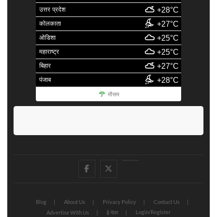
उत्तर प्रदेश
+28°C
कोलकाता
+27°C
ओडिशा
+25°C
महाराष्ट्र
+25°C
बिहार
+27°C
पंजाब
+28°C
मौसम
facebook
Twitter
Youtube
Blog
About Us
Privacy Policy
Contact Us
Login/Register
Advertise With Us
ई-पेपर