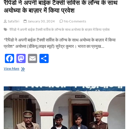
रैपिडो ने अपनी बाईक टैक्सी सर्विस के लॉन्च के साथ
में
o
o
वंदन
अयोध्या के बाज़ार में किया प्रवेश
कर
o
n
अपनी
SafalSri
January 30, 2024
No Comments
सच्ची
k
श्रद्धांजलि
रैपिडो ने अपनी बाईक टैक्सी सर्विस के लॉन्च के साथ अयोध्या के बाज़ार में किया प्रवेश
अर्पित
कर
*रैपिडो ने अपनी बाईक टैक्सी सर्विस के लॉन्च के साथ अयोध्या के बाज़ार में किया
किया
प्रवेश* अयोध्या (डीकेयू लाइव ब्यूरो) सुरेंद्र कुमार। भारत का प्रमुख…
गया
F
M
E
S
ac
as
m
h
रैपिडो
View More
e
ने
to
ail
ar
अपनी
b
d
e
बाईक
टैक्सी
o
o
सर्विस
के
o
n
लॉन्च
के
k
साथ
अयोध्या
के