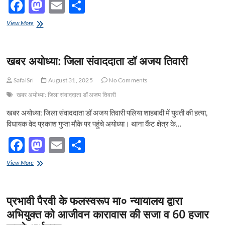
F
M
E
S
ac
as
m
h
अयोध्या
View More
e
महोत्सव
to
ail
ar
की
b
d
e
तिथियां
खबर अयोध्या: जिला संवाददाता डॉ अजय तिवारी
घोषित
o
o
o
n
SafalSri
August 31, 2025
No Comments
खबर अयोध्या: जिला संवाददाता डॉ अजय तिवारी
k
खबर अयोध्या: जिला संवाददाता डॉ अजय तिवारी पलिया शाहबादी में युवती की हत्या,
विधायक वेद प्रकाश गुप्ता मौके पर पहुंचे अयोध्या। थाना कैंट क्षेत्र के…
F
M
E
S
ac
as
m
h
खबर
View More
e
अयोध्या:
to
ail
ar
जिला
b
d
e
संवाददाता
प्रभावी पैरवी के फलस्वरूप मा० न्यायालय द्वारा
डॉ
o
o
अजय
अभियुक्त को आजीवन कारावास की सजा व 60 हजार
तिवारी