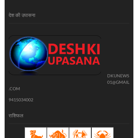
देश की उपासना
DKUNEWS
01@GMAIL
.COM
9415034002
राशिफल