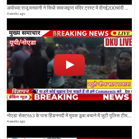
अयोध्या:राजू मनवानी ने सिंधी समाजद्वारा मंदिर ट्रस्ट में दीगई200चांदी की ईंटों पर सवाल का किया विरोध
4 weeks ago
नोएडा सेक्टर63 के पास हिंडननदी में युवक डूबा:बचाने में जुटी पुलिस टीम: देखिए पूरी ग्राउंड रिपोर्टिंग
4 weeks ago