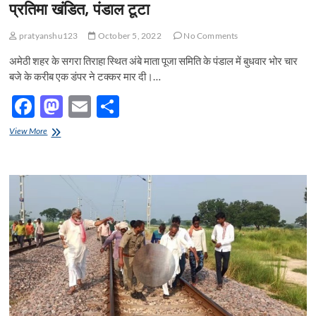
प्रतिमा खंडित, पंडाल टूटा
pratyanshu123
October 5, 2022
No Comments
अमेठी शहर के सगरा तिराहा स्थित अंबे माता पूजा समिति के पंडाल में बुधवार भोर चार
बजे के करीब एक डंपर ने टक्कर मार दी।…
F
M
E
S
ac
as
m
h
अनियंत्रित
View More
e
डंपर
to
ail
ar
ने
b
d
e
दुर्गा
पूजा
o
o
पंडाल
में
o
n
मारी
टक्कर,
k
प्रतिमा
खंडित,
पंडाल
टूटा