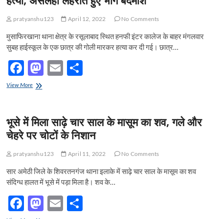
हत्या, असलहा लहराते हुए भागे बदमाश
से
o
n
कूदा
pratyanshu123
April 12, 2022
No Comments
अधेड़,
k
अस्पताल
मुसाफिरखाना थाना क्षेत्र के रसूलाबाद स्थित हनफी इंटर कालेज के बाहर मंगलवार
में
सुबह हाईस्कूल के एक छात्र की गोली मारकर हत्या कर दी गई। छात्र…
हुई
मौत
F
M
E
S
ac
as
m
h
परीक्षा
View More
e
केंद्र
to
ail
ar
पर
b
d
e
हाईस्कूल
भूसे में मिला साढ़े चार साल के मासूम का शव, गले और
के
o
o
छात्र
चेहरे पर चोटों के निशान
की
o
n
गोली
pratyanshu123
April 11, 2022
No Comments
मारकर
k
हत्या,
सार अमेठी जिले के शिवरतनगंज थाना इलाके में साढ़े चार साल के मासूम का शव
असलहा
संदिग्ध हालत में भूसे में पड़ा मिला है। शव के…
लहराते
हुए
F
M
E
S
भागे
बदमाश
ac
as
m
h