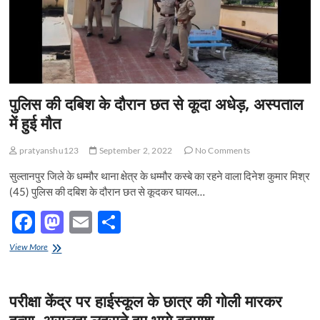
पर
ही
मौत
पुलिस की दबिश के दौरान छत से कूदा अधेड़, अस्पताल
में हुई मौत
pratyanshu123
September 2, 2022
No Comments
सुल्तानपुर जिले के धम्मौर थाना क्षेत्र के धम्मौर कस्बे का रहने वाला दिनेश कुमार मिश्र
(45) पुलिस की दबिश के दौरान छत से कूदकर घायल…
F
M
E
S
ac
as
m
h
पुलिस
View More
e
की
to
ail
ar
दबिश
b
d
e
के
परीक्षा केंद्र पर हाईस्कूल के छात्र की गोली मारकर
दौरान
o
o
छत