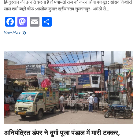
हिन्दुस्तान की उन्नति करना है तो पंचायती राज को करना होगा मजबूत : सांसद किशोरी
लाल शर्मा ब्यूरो चीफ :आलोक कुमार श्रीवास्तव सुल्तानपुर- अमेठी से…
F
M
E
S
ac
as
m
h
हिन्दुस्तान
View More
e
की
to
ail
ar
उन्नति
b
d
e
करना
है
o
o
तो
पंचायती
o
n
राज
को
k
करना
होगा
मजबूत
:
सांसद
किशोरी
लाल
शर्मा
अनियंत्रित डंपर ने दुर्गा पूजा पंडाल में मारी टक्कर,