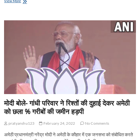
भूसे
View More
e
में
to
ail
ar
मिला
b
d
e
साढ़े
चार
o
o
साल
के
o
n
मासूम
का
k
शव,
गले
और
चेहरे
पर
चोटों
के
निशान
मोदी बोले- गांधी परिवार ने रिश्तों की दुहाई देकर अमेठी
को छला % गरीबों की जमीन हड़पी
pratyanshu123
February 24, 2022
No Comments
अमेठी प्रधानमंत्री नरेंद्र मोदी ने अमेठी के कौहार में एक जनसभा को संबोधित करते