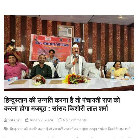
e
जिले
to
ail
ar
का
b
d
e
जवाहर
नवोदय
o
o
विद्यालय
बना
o
n
देश
का
k
पहला
ISO
प्रमाणित
नवोदय
विद्यालय
हिन्दुस्तान की उन्नति करना है तो पंचायती राज को
करना होगा मजबूत : सांसद किशोरी लाल शर्मा
SafalSri
June 29, 2024
No Comments
हिन्दुस्तान की उन्नति करना है तो पंचायती राज को करना होगा मजबूत : सांसद किशोरी लाल शर्मा