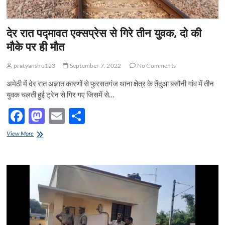
देर रात पद्मावत एक्सप्रेस से गिरे तीन युवक, दो की
मौके पर ही मौत
pratyanshu123
September 7, 2022
No Comments
अमेठी में देर रात अज्ञात कारणों से फुरसतगंज थाना क्षेत्र के तेंदुआ बसौनी गांव में तीन
युवक चलती हुई ट्रेन से गिर गए जिसमें से…
F
M
E
S
ac
as
m
h
देर
View More
e
रात
to
ail
ar
पद्मावत
b
d
e
एक्सप्रेस
से
o
o
गिरे
तीन
o
n
युवक,
दो
k
की
मौके