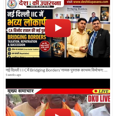
नई दिल्ली I I Cमें Bridging Borders'नामक पुस्तक काभव्य विमोचन: Dku ब्यूरो चीफ की ग्राउंड रिपोर्टिंग
5 weeks ago