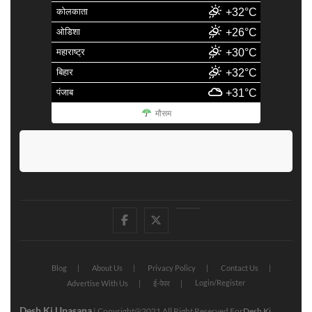
कोलकाता
+32°C
ओडिशा
+26°C
महाराष्ट्र
+30°C
बिहार
+32°C
पंजाब
+31°C
मौसम
facebook
Twitter
Youtube
Blog
About Us
Privacy Policy
Contact Us
Login/Register
Advertise With Us
ई-पेपर
Desh Ki Upasana
| Copyright@2021 All Right Reserved For
Desh Ki