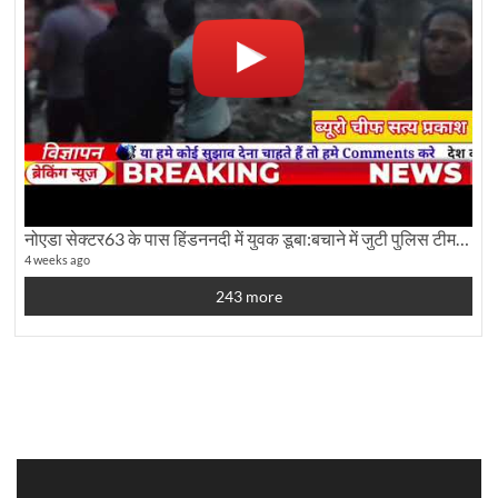
नोएडा सेक्टर63 के पास हिंडननदी में युवक डूबा:बचाने में जुटी पुलिस टीम: देखिए पूरी ग्राउंड रिपोर्टिंग
4 weeks ago
243 more