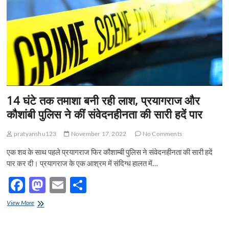
t
o
n
14 घंटे तक तमाशा बनी रही लाश, प्रयागराज और
कौशांबी पुलिस ने कीं संवेदनहीनता की सारी हदें पार
pratyanshu123
November 17, 2022
No Comments
एक शव के साथ पहले प्रयागराज फिर कौशाम्बी पुलिस ने संवेदनहीनता की सारी हदें
पार कर दी। प्रयागराज के एक आश्रम में संदिग्ध हालत में…
F
M
E
S
ac
as
m
h
14
View More
e
घंटे
to
ail
ar
तक