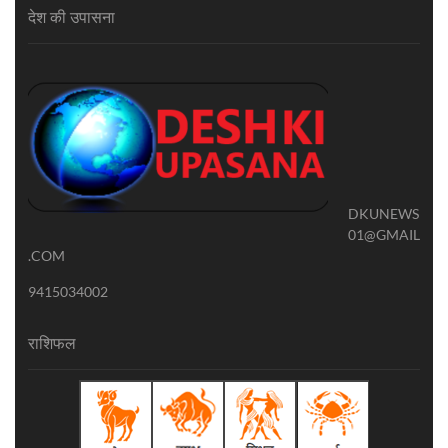
देश की उपासना
DKUNEWS
01@GMAIL
.COM
9415034002
राशिफल