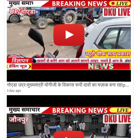
नोएडा उप्र:मुख्यमंत्री योगीजी के विकास रूपी दावों का मज़ाक बना रहाpwdविभाग:देखे ग्राउण्ड रिपोर्टिंग
1 day ago