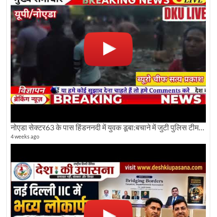
नोएडा सेक्टर63 के पास हिंडननदी में युवक डूबा:बचाने में जुटी पुलिस टीम: देखिए पूरी ग्राउंड रिपोर्टिंग
4 weeks ago