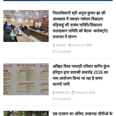
जिलाधिकारी श्री अनुज कुमार झा की
अध्यक्षता में जवाहर नवोदय विद्यालय
मड़ियाहूं की प्रबंध समिति/विद्यालय
सलाहकार समिति की बैठक कलेक्ट्रेट
सभागार में संपन्न
SafalSri
January 2, 2024
1 Comment
अखिल विश्व गायत्री परिवार शान्ति कुंज
हरिद्वार द्वारा शताब्दी समारोह 2026 का
भव्य आयोजन किया जा रहा है समय
सारणी जारी
deshki123
January 3, 2026
1 Comment
एक प्रकार का अंतिम: लखनऊ जीपीओ के