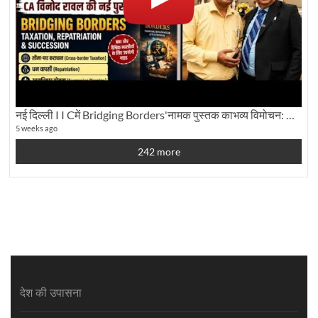
नई दिल्ली I I Cमें Bridging Borders'नामक पुस्तक काभव्य विमोचन: Dku ब्यूरो चीफ की ग्राउंड रिपोर्टिंग
5 weeks ago
242 more
देश की उपासना