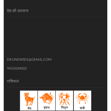
देश की उपासना
DKUNEWS01@GMAIL.COM
9415034002
राशिफल