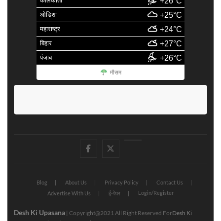
कोलकाता
+26°C
ओडिशा
+25°C
महाराष्ट्र
+24°C
बिहार
+27°C
पंजाब
+26°C
मौसम
facebook
Twitter
Youtube
Blog
About Us
Privacy Policy
Contact Us
Login/Register
Advertise With Us
ई-पेपर
Desh Ki Upasana
| Copyright@2021 All Right Reserved For
Desh Ki