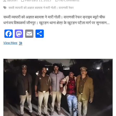
SafalSri
February 11, 2025
No Comments
अभियुक्तों
k
को
सब्जी व्यापारी को अज्ञात बदमाश ने मारी गोली। वाराणसी रेफर
किया
गया
सब्जी व्यापारी को अज्ञात बदमाश ने मारी गोली। वाराणसी रेफर क्राइम ब्यूरो चीफ
गिरफ्तार
धनंजय विश्वकर्मा जौनपुर। खुटहन थाना क्षेत्र के खुटहन पटैला मार्ग पर सुनसान…
F
M
E
S
ac
as
m
h
सब्जी
View More
e
व्यापारी
to
ail
ar
को
b
d
e
अज्ञात
बदमाश
o
o
ने
मारी
o
n
गोली।
वाराणसी
k
रेफर