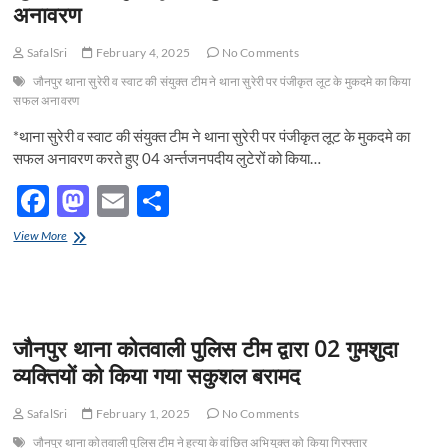
k
अनावरण
को
किया
गया
SafalSri
February 4, 2025
No Comments
गिरफ्तार
जौनपुर थाना सुरेरी व स्वाट की संयुक्त टीम ने थाना सुरेरी पर पंजीकृत लूट के मुकदमे का किया
सफल अनावरण
*थाना सुरेरी व स्वाट की संयुक्त टीम ने थाना सुरेरी पर पंजीकृत लूट के मुकदमे का
सफल अनावरण करते हुए 04 अर्न्तजनपदीय लुटेरों को किया…
F
M
E
S
ac
as
m
h
जौनपुर
View More
e
थाना
to
ail
ar
सुरेरी
b
d
e
व
स्वाट
o
o
की
जौनपुर थाना कोतवाली पुलिस टीम द्वारा 02 गुमशुदा
संयुक्त
o
n
टीम
व्यक्तियों को किया गया सकुशल बरामद
ने
k
थाना
SafalSri
February 1, 2025
No Comments
सुरेरी
पर
जौनपुर थाना कोतवाली पुलिस टीम ने हत्या के वांछित अभियुक्त को किया गिरफ्तार