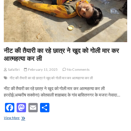
गया
दूसरा
गोली
लगने
से
हुआ
घायल
नीट की तैयारी का रहे छात्र ने खुद को गोली मार कर
आत्महत्या कर ली
SafalSri
February 11, 2025
No Comments
नीट की तैयारी का रहे छात्र ने खुद को गोली मार कर आत्महत्या कर ली
नीट की तैयारी का रहे छात्र ने खुद को गोली मार कर आत्महत्या कर ली
हरदोई(अम्बरीष सक्सेना) कोतवाली शाहाबाद के गांव बासितनगर के मजरा नेवादा…
F
M
E
S
ac
as
m
h
नीट
View More
e
की
to
ail
ar
तैयारी