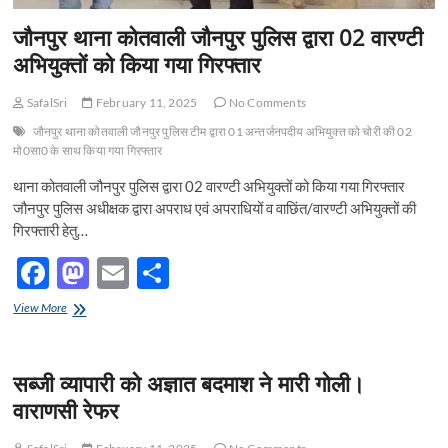
जौनपुर थाना कोतवाली जौनपुर पुलिस द्वारा 02 वारण्टी
अभियुक्तों को किया गया गिरफ्तार
SafalSri
February 11, 2025
No Comments
जौनपुर थाना कोतवाली जौनपुर पुलिस टीम द्वारा 01 अन्तर्जनपदीय अभियुक्त को चोरी की 02
मो0सा0 के साथ किया गया गिरफ्तार
थाना कोतवाली जौनपुर पुलिस द्वारा 02 वारण्टी अभियुक्तों को किया गया गिरफ्तार
जौनपुर पुलिस अधीक्षक द्वारा अपराध एवं अपराधियों व वाछिंत/वारण्टी अभियुक्तों की
गिरफ्तारी हेतु…
F
M
E
S
ac
as
m
h
जौनपुर
View More
e
थाना
to
ail
ar
कोतवाली
b
d
e
जौनपुर
सब्जी व्यापारी को अज्ञात बदमाश ने मारी गोली।
पुलिस
o
o
द्वारा
वाराणसी रेफर
02
o
n
वारण्टी