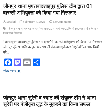
जौनपुर थाना मुगराबादशाहपुर पुलिस टीम द्वारा 01
वारन्टी अभियुक्ता को किया गया गिरफ्तार
SafalSri
February 4, 2025
No Comments
जौनपुर थाना मुगराबादशाहपुर पुलिस द्वारा 01 अपराधी को 01 किलो 300 ग्राम गाँजा के साथ
किया गया गिरफ्तार
*थाना मुगराबादशाहपुर पुलिस टीम द्वारा 01 वारन्टी अभियुक्ता को किया गया गिरफ्तार
जौनपुर पुलिस अधीक्षक द्वारा अपराध की रोकथाम एवं वारण्टी एवं वांछित अपराधियों
की…
F
M
E
S
ac
as
m
h
जौनपुर
View More
e
थाना
to
ail
ar
मुगराबादशाहपुर
b
d
e
पुलिस
टीम
o
o
द्वारा
जौनपुर थाना सुरेरी व स्वाट की संयुक्त टीम ने थाना
01
o
n
वारन्टी
सुरेरी पर पंजीकृत लूट के मुकदमे का किया सफल
अभियुक्ता