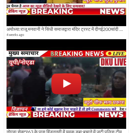
अयोध्या:राजू मनवानी ने सिंधी समाजद्वारा मंदिर ट्रस्ट में दीगई200चांदी की ईंटों पर सवाल का किया विरोध
4 weeks ago
नोएडा सेक्टर63 के पास हिंडननदी में युवक डूबा:बचाने में जुटी पुलिस टीम: देखिए पूरी ग्राउंड रिपोर्टिंग