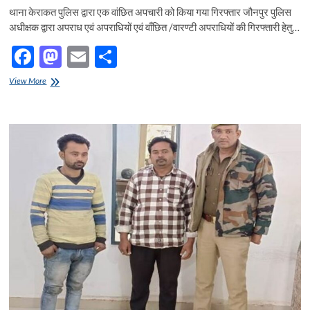
थाना केराकत पुलिस द्वारा एक वांछित अपचारी को किया गया गिरफ्तार जौनपुर पुलिस
अधीक्षक द्वारा अपराध एवं अपराधियों एवं वाँछित /वारण्टी अपराधियों की गिरफ्तारी हेतु…
F
M
E
S
ac
as
m
h
जौनपुर
View More
e
थाना
to
ail
ar
केराकत
b
d
e
पुलिस
द्वारा
o
o
एक
वांछित
o
n
अपचारी
को
k
किया
गया
गिरफ्तार