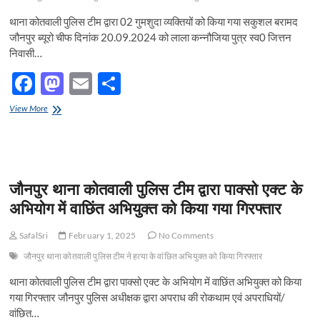
पंजीकृत
लूट
थाना कोतवाली पुलिस टीम द्वारा 02 गुमशुदा व्यक्तियों को किया गया सकुशल बरामद
के
जौनपुर ब्यूरो चीफ दिनांक 20.09.2024 को लाला कन्नौजिया पुत्र स्व0 जित्तन
मुकदमे
निवासी…
का
किया
F
M
E
S
सफल
अनावरण
ac
as
m
h
जौनपुर
View More
e
थाना
to
ail
ar
कोतवाली
b
d
e
पुलिस
टीम
o
o
द्वारा
जौनपुर थाना कोतवाली पुलिस टीम द्वारा पाक्सो एक्ट के
02
o
n
गुमशुदा
अभियोग में वाछिंत अभियुक्त को किया गया गिरफ्तार
व्यक्तियों
k
को
SafalSri
February 1, 2025
No Comments
किया
गया
जौनपुर थाना कोतवाली पुलिस टीम ने हत्या के वांछित अभियुक्त को किया गिरफ्तार
सकुशल
बरामद
थाना कोतवाली पुलिस टीम द्वारा पाक्सो एक्ट के अभियोग में वाछिंत अभियुक्त को किया
गया गिरफ्तार जौनपुर पुलिस अधीक्षक द्वारा अपराध की रोकथाम एवं अपराधियों/
वांछित…