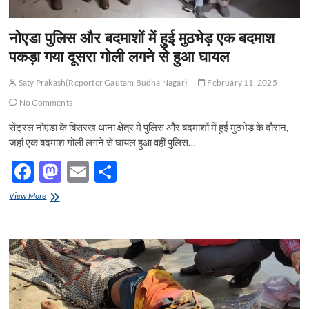
नोएडा पुलिस और बदमाशों में हुई मुठभेड़ एक बदमाश
पकड़ा गया दूसरा गोली लगने से हुआ घायल
Saty Prakash(Reporter Gautam Budha Nagar)
February 11, 2025
No Comments
सेंट्रल नोएडा के बिसरख थाना क्षेत्र में पुलिस और बदमाशों में हुई मुठभेड़ के दौरान,
जहां एक बदमाश गोली लगने से घायल हुआ वहीं पुलिस…
F
M
E
S
ac
as
m
h
नोएडा
View More
e
पुलिस
to
ail
ar
और
b
d
e
बदमाशों
में
o
o
हुई
मुठभेड़
o
n
एक
बदमाश
k
पकड़ा