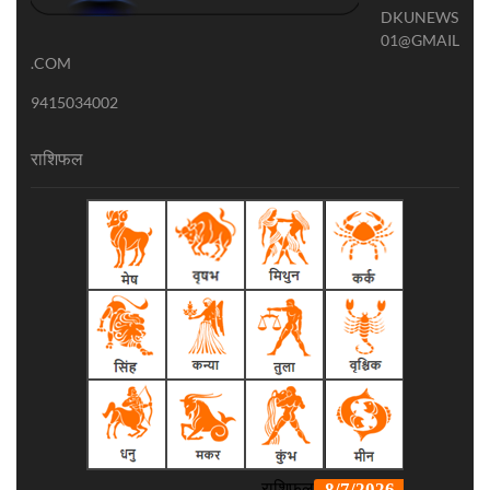
DKUNEWS
01@GMAIL
.COM
9415034002
राशिफल