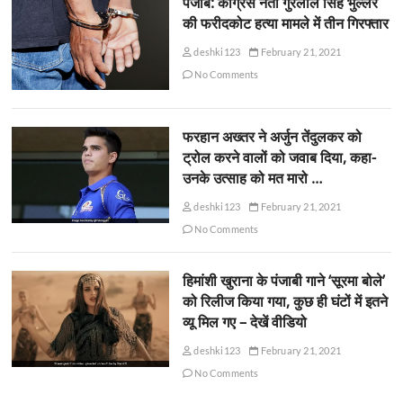
पंजाब: कांग्रेस नेता गुरलाल सिंह भुल्लर
की फरीदकोट हत्या मामले में तीन गिरफ्तार
deshki123
February 21, 2021
No Comments
फरहान अख्तर ने अर्जुन तेंदुलकर को
ट्रोल करने वालों को जवाब दिया, कहा-
उनके उत्साह को मत मारो …
deshki123
February 21, 2021
No Comments
हिमांशी खुराना के पंजाबी गाने ‘सूरमा बोले’
को रिलीज किया गया, कुछ ही घंटों में इतने
व्यू मिल गए – देखें वीडियो
deshki123
February 21, 2021
No Comments