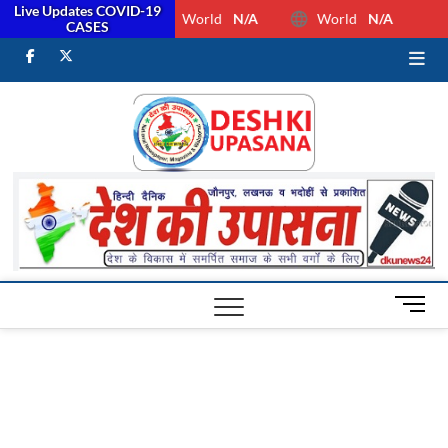
Live Updates COVID-19
World
N/A
World
N/A
CASES
facebook
Twitter
Youtube
Desh Ki
ALL HINDI
NEWS,UP HINDI
NEWS,RASHTRIYA
Upasan
NEWS,VIDESH
NEWS,
M
e
n
u
B
u
t