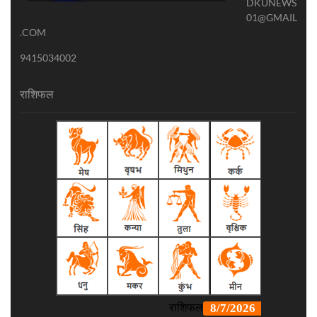
DKUNEWS
01@GMAIL
.COM
9415034002
राशिफल