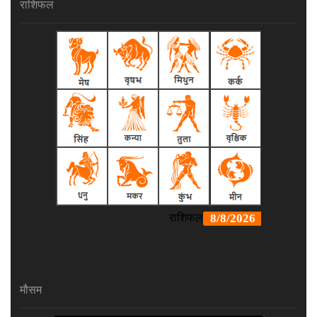
राशिफल
मौसम