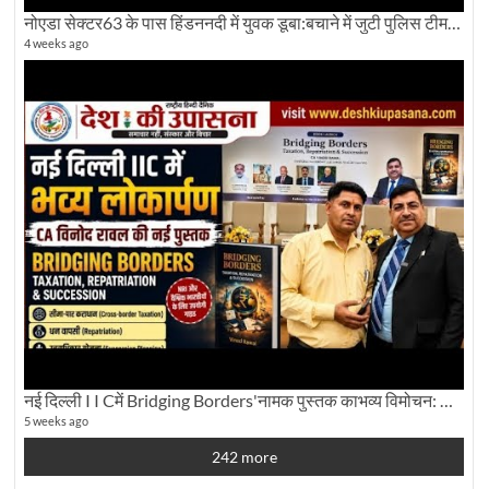
नोएडा सेक्टर63 के पास हिंडननदी में युवक डूबा:बचाने में जुटी पुलिस टीम: देखिए पूरी ग्राउंड रिपोर्टिंग
4 weeks ago
नई दिल्ली I I Cमें Bridging Borders'नामक पुस्तक काभव्य विमोचन: Dku ब्यूरो चीफ की ग्राउंड रिपोर्टिंग
5 weeks ago
242 more