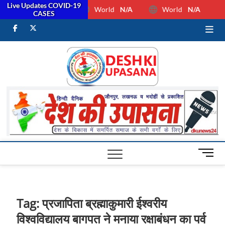
Live Updates COVID-19
World
N/A
World
N/A
CASES
facebook
Twitter
Youtube
Desh Ki
ALL HINDI
NEWS,UP HINDI
NEWS,RASHTRIYA
Upasan
NEWS,VIDESH
NEWS,
M
e
n
u
B
Tag:
प्रजापिता ब्रह्माकुमारी ईश्वरीय
u
विश्वविद्यालय बागपत ने मनाया रक्षाबंधन का पर्व
t