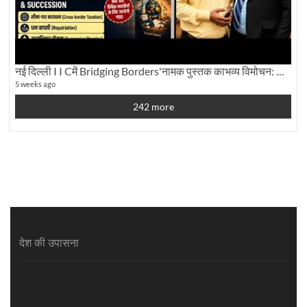
नई दिल्ली I I Cमें Bridging Borders'नामक पुस्तक काभव्य विमोचन: Dku ब्यूरो चीफ की ग्राउंड रिपोर्टिंग
5 weeks ago
242 more
देश की उपासना