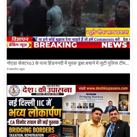
नोएडा सेक्टर63 के पास हिंडननदी में युवक डूबा:बचाने में जुटी पुलिस टीम: देखिए पूरी ग्राउंड रिपोर्टिंग
4 weeks ago