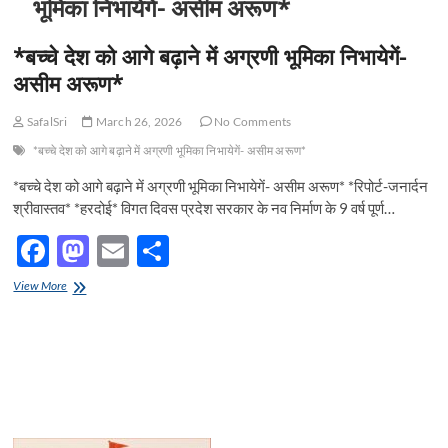
भूमिका निभायेगें- असीम अरूण*
*बच्चे देश को आगे बढ़ाने में अग्रणी भूमिका निभायेगें-
असीम अरूण*
SafalSri
March 26, 2026
No Comments
*बच्चे देश को आगे बढ़ाने में अग्रणी भूमिका निभायेगें- असीम अरूण*
*बच्चे देश को आगे बढ़ाने में अग्रणी भूमिका निभायेगें- असीम अरूण* *रिपोर्ट-जनार्दन
श्रीवास्तव* *हरदोई* विगत दिवस प्रदेश सरकार के नव निर्माण के 9 वर्ष पूर्ण…
F
M
E
S
ac
as
m
h
*बच्चे
View More
e
देश
to
ail
ar
को
b
d
e
आगे
बढ़ाने
o
o
में
अग्रणी
o
n
भूमिका
निभायेगें-
k
असीम