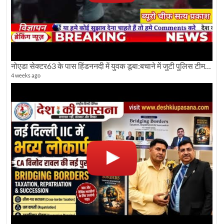
नोएडा सेक्टर63 के पास हिंडननदी में युवक डूबा:बचाने में जुटी पुलिस टीम: देखिए पूरी ग्राउंड रिपोर्टिंग
4 weeks ago