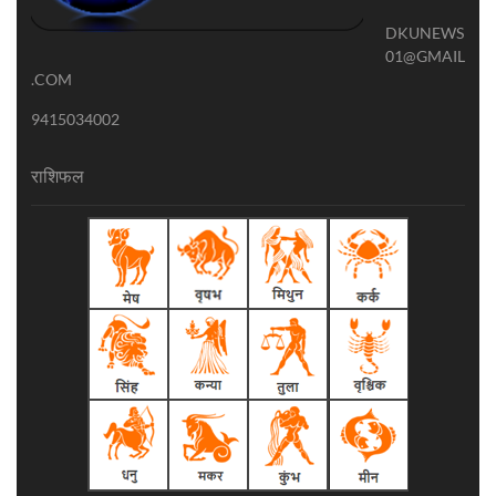
DKUNEWS
01@GMAIL
.COM
9415034002
राशिफल