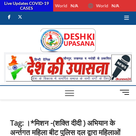
Live Updates COVID-19
World
N/A
World
N/A
CASES
facebook
Twitter
Youtube
Desh Ki
ALL HINDI
NEWS,UP HINDI
NEWS,RASHTRIYA
Upasan
NEWS,VIDESH
NEWS,
M
e
n
u
B
Tag:
।*मिशन -(शक्ति दीदी ) अभियान के
u
अर्न्तगत महिला बीट पुलिस दल द्वारा महिलाओं
t