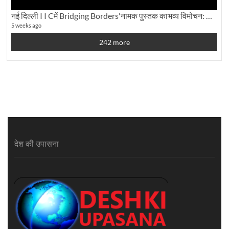
नई दिल्ली I I Cमें Bridging Borders'नामक पुस्तक काभव्य विमोचन: Dku ब्यूरो चीफ की ग्राउंड रिपोर्टिंग
5 weeks ago
242 more
देश की उपासना