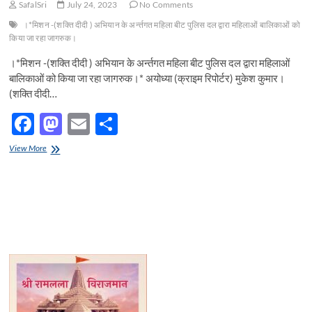
SafalSri
July 24, 2023
No Comments
।*मिशन -(शक्ति दीदी ) अभियान के अर्न्तगत महिला बीट पुलिस दल द्वारा महिलाओं बालिकाओं को
किया जा रहा जागरुक।
।*मिशन -(शक्ति दीदी ) अभियान के अर्न्तगत महिला बीट पुलिस दल द्वारा महिलाओं
बालिकाओं को किया जा रहा जागरुक।* अयोध्या (क्राइम रिपोर्टर) मुकेश कुमार।
(शक्ति दीदी…
F
M
E
S
ac
as
m
h
।
View More
e
*मिशन
to
ail
ar
-
b
d
e
(शक्ति
दीदी
o
o
)
अभियान
o
n
के
अर्न्तगत
k
महिला
बीट
पुलिस
दल
द्वारा