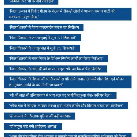
*जन्मदिन पर 'माँ के नाम रक्तदान'
*जिला उन्नाव में विनोद गौतम के नेतृत्व में सैकड़ों लोगों ने आजाद समाज पार्टी की
सदस्यता ग्रहण किया*
*जिलाधिकारी ने किया पोस्टमार्टम हाउस का निरीक्षण
*जिलाधिकारी ने जन सनुवाई में सुनी 81 शिकायतें*
*जिलाधिकारी ने जनसुनवाई में सुनी 75 शिकायतें*
*जिलाधिकारी ने नगर निगम के विभिन्न निर्माण कार्याें का किया निरीक्षण*
*जिलाधिकारी ने लाभार्थी को आपदा राहत राशि का किया चेक वितरित*
*जिलाधिकारी ने शिक्षक की भांति बच्चों से गणित के सवाल लगवायें और शिक्षा एवं भोजन
की गुणवत्ता आदि के बारे में ली जानकारी*
*जी जी आई सी इन्दिरानगर में भव्य स्तर पर आयोजित हुआ पंख- करियर मेला*
*ज्येष्ठ माह में जी.एस. सोशल संस्था द्वारा भजन कीर्तन औऱ विशाल भंडारे का आयोजन*
*डी कम्पनी के खिलाफ पुलिस की बड़ी कार्रवाई
*डॉ मंजूषा पांडे बनी आईएमए अध्यक्ष*
*थाना मीरगंज पुलिस टीम अपहरण व पास्को एक्ट से सम्बन्धित वांछित अभियुक्त को किया