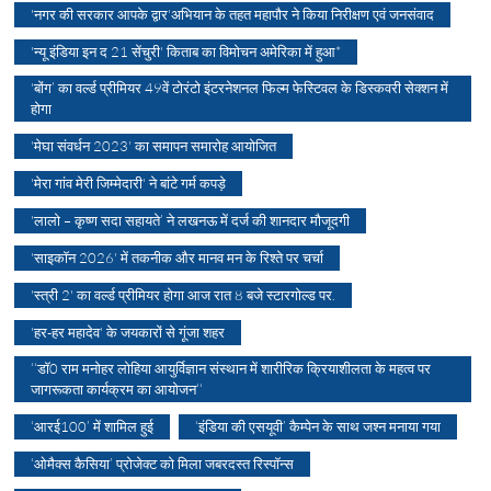
'नगर की सरकार आपके द्वार'अभियान के तहत महापौर ने किया निरीक्षण एवं जनसंवाद
'न्यू इंडिया इन द 21 सेंचुरी' किताब का विमोचन अमेरिका में हुआ*
'बोंग’ का वर्ल्ड प्रीमियर 49वें टोरंटो इंटरनेशनल फिल्म फेस्टिवल के डिस्कवरी सेक्शन में
होगा
'मेघा संवर्धन 2023' का समापन समारोह आयोजित
'मेरा गांव मेरी जिम्मेदारी' ने बांटे गर्म कपड़े
'लालो – कृष्ण सदा सहायते’ ने लखनऊ में दर्ज की शानदार मौजूदगी
'साइकॉन 2026' में तकनीक और मानव मन के रिश्ते पर चर्चा
'स्त्री 2' का वर्ल्ड प्रीमियर होगा आज रात 8 बजे स्टारगोल्ड पर.
'हर-हर महादेव' के जयकारों से गूंजा शहर
‘‘डॉ0 राम मनोहर लोहिया आयुर्विज्ञान संस्थान में शारीरिक क्रियाशीलता के महत्व पर
जागरूकता कार्यक्रम का आयोजन‘‘
‘आरई100’ में शामिल हुई
‘इंडिया की एसयूवी’ कैम्पेन के साथ जश्न मनाया गया
‘ओमैक्स कैसिया’ प्रोजेक्ट को मिला जबरदस्त रिस्पॉन्स