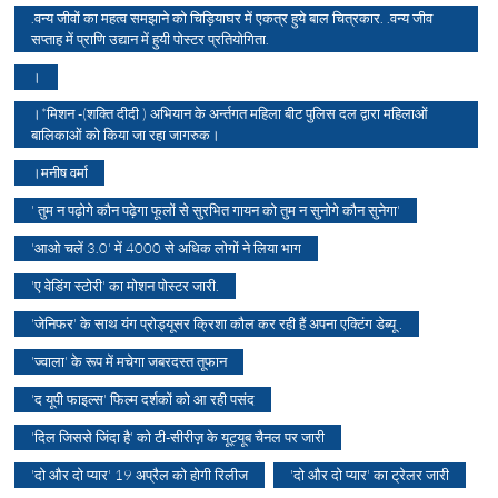
.वन्य जीवों का महत्व समझाने को चिड़ियाघर में एकत्र हुये बाल चित्रकार. .वन्य जीव
सप्ताह में प्राणि उद्यान में हुयी पोस्टर प्रतियोगिता.
।
।*मिशन -(शक्ति दीदी ) अभियान के अर्न्तगत महिला बीट पुलिस दल द्वारा महिलाओं
बालिकाओं को किया जा रहा जागरुक।
।मनीष वर्मा
' तुम न पढ़ोगे कौन पढ़ेगा फूलों से सुरभित गायन को तुम न सुनोगे कौन सुनेगा'
'आओ चलें 3.0' में 4000 से अधिक लोगों ने लिया भाग
'ए वेडिंग स्टोरी' का मोशन पोस्टर जारी.
'जेनिफर' के साथ यंग प्रोड्यूसर क्रिशा कौल कर रही हैं अपना एक्टिंग डेब्यू .
'ज्वाला' के रूप में मचेगा जबरदस्त तूफान
'द यूपी फाइल्स' फिल्म दर्शकों को आ रही पसंद
'दिल जिससे जिंदा है' को टी-सीरीज़ के यूट्यूब चैनल पर जारी
'दो और दो प्यार' 19 अप्रैल को होगी रिलीज
'दो और दो प्यार' का ट्रेलर जारी