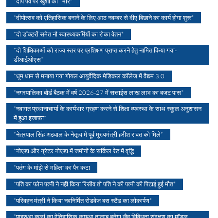
*दीप पर्व पर खुशी की "भोर"
*दीपोत्सव को एतिहासिक बनाने के लिए आठ नवम्बर से दीए बिछाने का कार्य होगा शुरू*
*दो डॉक्टरों समेत नौ स्वास्थ्यकर्मियों का रोका वेतन*
*दो शिक्षिकाओं को राज्य स्तर पर प्रशिक्षण प्राप्त करने हेतु नामित किया गया-
डीआईओएस*
*धूम धाम से मनाया गया गोयल आयुर्वेदिक मेडिकल कॉलेज में वैद्यम 3.0
*नगरपालिका बोर्ड बैठक में वर्ष 2026-27 में सत्ताईस लाख लाभ का बजट पास*
*नवागत प्रधानाचार्या के कार्यभार ग्रहण करने से शिक्षा व्यवस्था के साथ स्कूल अनुशासन
में हुआ इजाफ़ा*
*नेत्रपाल सिंह अठवाल के नेतृत्व मे पूर्व मुख्यमंत्री हरीश रावत को मिले*
*नोएडा और ग्रेटर नोएडा में जमीनों के सर्किल रेट में वृद्धि
*पतंग के मांझे से महिला का पैर कटा
*पति का फोन पत्नी ने नही किया रिसीव तो पति ने की पत्नी की पिटाई हुई मौत*
*परिवहन मंत्री ने किया नवनिर्मित रोडवेज बस स्टैंड का लोकार्पण*
*पाहरुआ कलां का ऐतिहासिक कछुआ तालाब बनेगा जैव विविधता संरक्षण का मॉडल