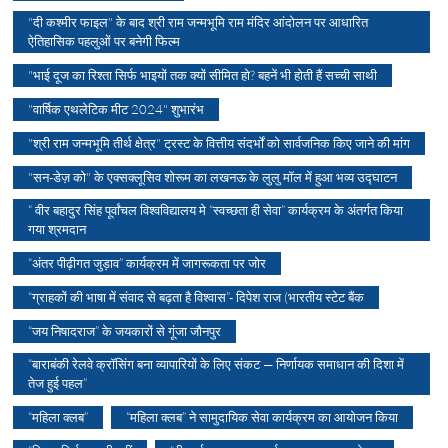
"दी कश्मीर फाइल" के बाद श्री राम जन्मभूमि राम मंदिर आंदोलन पर आधारित
ऐतिहासिक पहलुओं पर बनेगी फिल्म
"भाई दूज का रिश्ता सिर्फ भाइयों तक क्यों सीमित हो? बहनें भी होती हैं सच्ची साथी
"वार्षिक एथलेटिक मीट 2024" शुभारंभ
"श्री राम जन्मभूमि तीर्थ क्षेत्र" ट्रस्ट के वित्तीय संदर्भों को सार्वजनिक किए जाने की मांग
"सन-डेज़ को" के एक्सक्लूसिव शोरूम का लखनऊ के लुलु मॉल में हुआ भव्य उद्घाटन
“ वीर बहादुर सिंह पूर्वांचल विश्वविद्यालय मे “स्वच्छता ही सेवा” कार्यक्रम के अंतर्गत किया
गया श्रमदान
“अंतर पीढ़ीगत जुड़ाव” कार्यक्रम में जागरूकता पर जोर
“ग्राहकों की भाषा में संवाद से बढ़ता है विश्वास”- दिपेश राज (भारतीय स्टेट बैंक
“जय निषादराज” के जयकारों से गूंजा जौनपुर
“बाराबंकी रेलवे क्रॉसिंग बना व्यापारियों के लिए संकट — निर्णायक समाधान की दिशा में
तेज हुई पहल”
“महिला क्लब”
“महिला क्लब” ने सामुदायिक सेवा कार्यक्रम का आयोजन किया