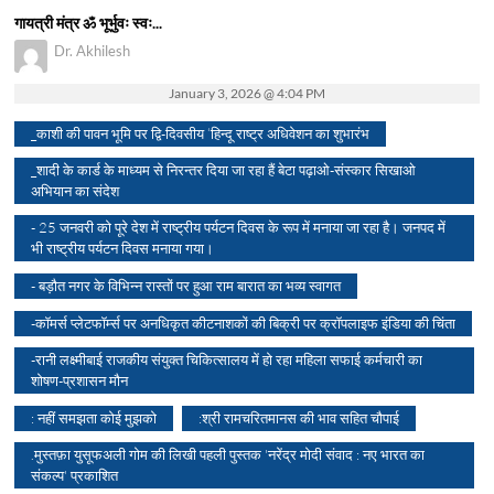
गायत्री मंत्र ॐ भूर्भुवः स्वः...
Dr. Akhilesh
January 3, 2026 @ 4:04 PM
_काशी की पावन भूमि पर द्वि-दिवसीय ‘हिन्दू राष्ट्र अधिवेशन का शुभारंभ
_शादी के कार्ड के माध्यम से निरन्तर दिया जा रहा हैं बेटा पढ़ाओ-संस्कार सिखाओ
अभियान का संदेश
- 25 जनवरी को पूरे देश में राष्ट्रीय पर्यटन दिवस के रूप में मनाया जा रहा है। जनपद में
भी राष्ट्रीय पर्यटन दिवस मनाया गया।
- बड़ौत नगर के विभिन्न रास्तों पर हुआ राम बारात का भव्य स्वागत
-कॉमर्स प्लेटफॉर्म्स पर अनधिकृत कीटनाशकों की बिक्री पर क्रॉपलाइफ इंडिया की चिंता
-रानी लक्ष्मीबाई राजकीय संयुक्त चिकित्सालय में हो रहा महिला सफाई कर्मचारी का
शोषण-प्रशासन मौन
: नहीं समझता कोई मुझको
:श्री रामचरितमानस की भाव सहित चौपाई
.मुस्तफ़ा युसूफअली गोम की लिखी पहली पुस्तक 'नरेंद्र मोदी संवाद : नए भारत का
संकल्प' प्रकाशित