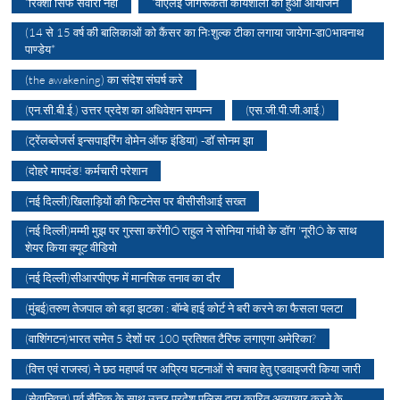
“रिक्शा सिर्फ सवारी नहीं
“वीएलई जागरूकता कार्यशाला का हुआ आयोजन
(14 से 15 वर्ष की बालिकाओं को कैंसर का निःशुल्क टीका लगाया जायेगा-डा0भावनाथ
पाण्डेय*
(the awakening) का संदेश संघर्ष करे
(एन.सी.बी.ई.) उत्तर प्रदेश का अधिवेशन सम्पन्न
(एस.जी.पी.जी.आई.)
(ट्रेंलब्लेजर्स इन्सपाइरिंग वोमेन ऑफ इंडिया) -डॉ सोनम झा
(दोहरे मापदंड! कर्मचारी परेशान
(नई दिल्ली)खिलाड़ियों की फिटनेस पर बीसीसीआई सख्त
(नई दिल्ली)मम्मी मुझ पर गुस्सा करेंगीÓ राहुल ने सोनिया गांधी के डॉग 'नूरीÓ के साथ
शेयर किया क्यूट वीडियो
(नई दिल्ली)सीआरपीएफ में मानसिक तनाव का दौर
(मुंबई)तरुण तेजपाल को बड़ा झटका : बॉम्बे हाई कोर्ट ने बरी करने का फैसला पलटा
(वाशिंगटन)भारत समेत 5 देशों पर 100 प्रतिशत टैरिफ लगाएगा अमेरिका?
(वित्त एवं राजस्व) ने छठ महापर्व पर अप्रिय घटनाओं से बचाव हेतु एडवाइजरी किया जारी
(सेवानिवृत्त) पूर्व सैनिक के साथ उत्तर प्रदेश पुलिस द्वारा कारित अत्याचार करने के