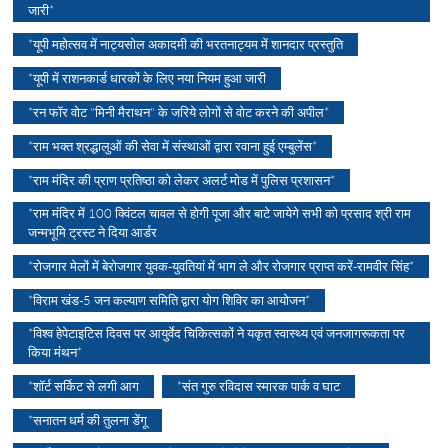
जारी*
*यूपी महोत्सव में नाट्यसोल अकादमी की भरतनाट्यम में शानदार प्रस्तुति
*यूपी में राशनकार्ड धारकों के लिए नया नियम हुआ जारी
*रन फॉर वोट "मिनी मैराथन" के जरिये लोगों से वोट करने की अपील*
*राम भक्त श्रद्धालुओं की सेवा में संस्थाओं द्वारा रवाना हुई एम्बुलेंस*
*राम मंदिर की प्राण प्रतिष्ठा को लेकर अलर्ट मोड में पुलिस प्रशासन*
*राम मंदिर में 100 क्विंटल चावल से होगी पूजा और बाटे जायेगे सभी को प्रसाद श्री राम
जन्मभूमि ट्रस्ट ने दिया आर्डर
*रोजगार मेलों में बेरोजगार युवक-युवतियां में भाग ले और रोजगार प्राप्त करें-रामवीर सिंह*
*विराम खंड-5 जन कल्याण समिति द्वारा योग शिविर का आयोजन*
*विश्व हेपेटाइटिस दिवस पर आयुर्वेद चिकित्सकों ने यकृत स्वास्थ्य एवं जनजागरूकता पर
किया मंथन*
*शॉर्ट सर्किट से लगी आग
*संत गुरु रविदास स्मारक पार्क व घाट
*सनातन धर्म की तुलना डेंगू