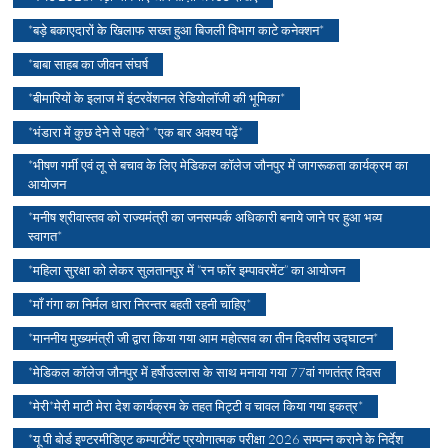
*बड़े बकाएदारों के खिलाफ सख्त हुआ बिजली विभाग काटे कनेक्शन*
*बाबा साहब का जीवन संघर्ष
*बीमारियों के इलाज में इंटरवेंशनल रेडियोलॉजी की भूमिका*
*भंडारा में कुछ देने से पहले* *एक बार अवश्य पढ़ें*
*भीषण गर्मी एवं लू से बचाव के लिए मेडिकल कॉलेज जौनपुर में जागरूकता कार्यक्रम का
आयोजन
*मनीष श्रीवास्तव को राज्यमंत्री का जनसम्पर्क अधिकारी बनाये जाने पर हुआ भव्य
स्वागत*
*महिला सुरक्षा को लेकर सुलतानपुर में “रन फॉर इम्पावरमेंट” का आयोजन
*माँ गंगा का निर्मल धारा निरन्तर बहती रहनी चाहिए*
*माननीय मुख्यमंत्री जी द्वारा किया गया आम महोत्सव का तीन दिवसीय उद्घाटन*
*मेडिकल कॉलेज जौनपुर में हर्षोउल्लास के साथ मनाया गया 77वां गणतंत्र दिवस
*मेरी*मेरी माटी मेरा देश कार्यक्रम के तहत मिट्टी व चावल किया गया इकत्र*
*यू पी बोर्ड इण्टरमीडिएट कम्पार्टमेंट प्रयोगात्मक परीक्षा 2026 सम्पन्न कराने के निर्देश