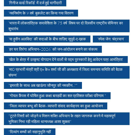
‘गिनीज वर्ल्ड रिकॉर्ड’ में दर्ज हुई भागीदारी
‘नवनिर्माण के 9 वर्ष’ बुकलेट का किया गया वितरण
‘भारत में लोकतांत्रिक समावेशिता के 75 वर्ष’ विषय पर दो दिवसीय राष्ट्रीय सेमिनार का
शुभारंभ
‘या हुसैन अलविदा’ की सदाओं के बीच ताज़िए सुपुर्द-ए-ख़ाक
‘स्पेस जेन: चंद्रयान’
‘हर घर तिरंगा अभियान–2026’ को जन-आंदोलन बनाने का संकल्प
’खेल के क्षेत्र में उत्कृष्ट योगदान देने वालों से पद्म पुरस्कारों हेतु आवेदन पत्र आमंत्रित’
’मा0 प्रभारी मंत्री श्री ए० के० शर्मा जी की अध्यक्षता में जिला समन्वय समिति की बैठक
संपन्न’
"इमरती के साथ अब खाऊंगा जौनपुर की नमकीन..."*
"गोयल कैंपस में घोषित हुआ कक्षा बारहवीं का शत प्रतिशत परीक्षा परिणाम "
"जिला व्यापार बन्धु की बैठक- व्यापारी संवाद कार्यक्रम का हुआ आयोजन
"टूटते रिश्तों को जोड़ने व मिशन शक्ति अभियान के तहत जागरुक करने मे महत्वपूर्ण
भूमिका निभा रही महिला थानाध्यक्ष आशा शुक्ला"
"दिव्यांग बच्चों को सहानुभूति नहीं