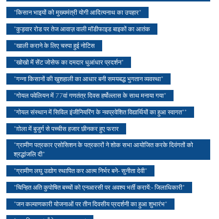
*किसान भाइयों को मुख्यमंत्री योगी आदित्यनाथ का उपहार*
*कुड़वार रोड पर तेज आवाज़ वाली मॉडीफाइड बाइकों का आतंक
*खाली कराने के लिए चस्पा हुई नोटिस
*खोखो में सेंट जोसेफ का दमदार धुआंधार प्रदर्शन*
*गन्ना किसानों की खुशहाली का आधार बनी समयबद्ध भुगतान व्यवस्था*
*गोयल पवेलियन में 77वां गणतंत्र दिवस हर्षोल्लास के साथ मनाया गया*
*गोयल संस्थान में सिविल इंजीनियरिंग के नवप्रवेशित विद्यार्थियों का हुआ स्वागत**
*ग़ोला में बुजुर्ग से पच्चीस हजार छीनकर हुए फरार
*ग्रामीण पत्रकार एसोसिशन के पत्रकारों ने शोक सभा आयोजित करके दिवंगतों को
श्रद्धांजलि दी*
*ग्रामीण लघु उद्योग स्थापित कर आत्म निर्भर बने- सुनीता देवी*
*चिन्हित अति कुपोषित बच्चों को एनआरसी पर अवश्य भर्ती करायें:- जिलाधिकारी*
*जन कल्याणकारी योजनाओं पर तीन दिवसीय प्रदर्शनी का हुआ शुभारंभ*