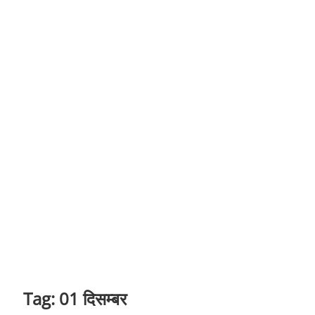
t
o
n
Tag:
01 दिसम्बर