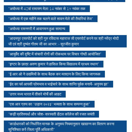
*अयोध्या में 42वां रामायण मेला 14 नवंबर से 19 नवंबर तक
*अयोध्या में एक महीने तक चलने वाले सावन मेले की तैयारियां तेज*
*अयोध्या रामनगरी में आवागमन हुआ सामान्य
*आदमपुर एयरपोर्ट को श्री गुरु रविदास महाराज जी एयरपोर्ट करने पर श्री नरेंद्र मोदी
जी एवं श्री दुष्यंत गौतम जी का आभार :- सुरजीत कुमार
*आयुर्वेद की दृष्टि में संचारी रोगों की रोकथाम पर विचार गोष्ठी आयोजित*
*इण्टर के छात्र अरुण कुमार ने हासिल किया विद्यालय में प्रथम स्थान*
*ई आर ओ ने उद्यमियों के साथ बैठक कर मतदान के लिए किया जागरूक
*ईद का पर्व आपसी प्रेमभाव व भाईचारे के साथ शान्ति पूर्वक मनायें- अनुनय झा*
*उत्तर मध्य भारत में तीसरे मोर्चे की आहट
*एस आर ग्रुप का "उड़ान २०२३" भव्यता के साथ सम्पन्न हुआ*
*कड़ी प्रतिस्पर्धा और जोश- सरस्वती डेंटल कॉलेज की रजत जयंती
*कार्डधारकों को निर्धारित मानक के अनुरूप नियमानुसार खाद्यान्न का वितरण करना
सुनिश्चित करें-जिला पूर्ति अधिकारी*