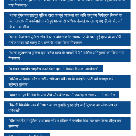
गया गिरफ्तार-*
*थाना मुंगराबादशाहपुर पुलिस द्वारा कानून व्यवस्था एवं ध्वनि प्रदूषण नियंत्रण नियमों के
अंतर्गत प्रभावी कार्यवाही करते हुए मानक से अधिक ऊँचाई पर लगाए गए डी.जे. सेट को
किया गया सीज-
*थाना सिकरारा पुलिस टीम ने थाना क्षेत्रान्तर्गत समाधगंज के पास हुई हत्या के आरोपी
मनोज यादव को मात्र 06 घन्टे के भीतर किया गिरफ्तार
*थाना सुजानगंज पुलिस द्वारा दहेज हत्या के मामले में 02 वांछित अभियुक्तों को किया गया
गिरफ्तार
*द मदद सहयोग गाइडेंस फाउंडेशन द्वारा मेडिकल कैंप का आयोजन*
*दलित अधिकार और भारतीय संविधान की रक्षा के कांग्रेस पार्टी को मजबूत करे।
सुरेन्द्र कुमार*
*दादर प्लाज़ा सिनेमा के पास टेंपो और बेस्ट बस में जबरदस्त टक्कर — 1 की मौत
*दिल्ली विश्वविद्यालय में “राम : जानत तुम्हहि तुम्हइ होइ जाई”पुस्तक का लोकार्पण एवं
परिचर्चा*
*दीक्षांत परेड में पुलिस अधीक्षक सौरभ दीक्षित ने प्रतीक चिह्न भेंट कर किया डीएम का
सम्मान*