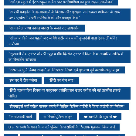
*सर्वोदय स्कूल में इंटर-स्कूल कविता पाठ प्रतियोगिता का हुआ सफ़ल आयोजन*
*सारथी फाइनेंस ने नई शाखाओं के विस्तार और ग्राहक जागरूकता अभियान के साथ
उत्तर प्रदेश में अपनी उपस्थिति को और मजबूत किया*
*सावन मेला तथा कावड़ यात्रा के चलते रुट डायवर्शन*
*सीएम बनने के बाद पहली बार जायेगे श्रीराम राम की कुलदेवी माता देवकाली मंदिर
अयोध्या
*सुखमनी सेवा ट्रस्ट और पी न्यूज़ व भीम ब्रिगेड ट्रस्ट ने फिर किया लावारिस अस्थियों
का विसर्जन: खोसला
*स्टार एवं भूमि विवाद सन्दर्भो का निस्तारण निष्पक्ष एवं गुणवत्ता पूर्ण करायेंः-अनुनय झा*
*हर घर में दीप जलेगा
*हिंदी का मौन स्वर*
*हिंदी पत्रकारिता दिवस पर पत्रकार एसोसिएशन उत्तर प्रदेश की नई तहसील इकाई
घोषित
*होमगार्ड्स भर्ती परीक्षा सफल बनाने में सिविल डिफेंस वार्डेनों ने किया कर्तव्यों का निर्वहन*
#समाजवादी पार्टी
❇️ रिजर्व पुलिस लाइन
❤️ चारीजी के मुख से ❤️
0 लाख रुपये के गबन के मामले पुलिस ने आरोपियों के खिलाफ मुकदमा किया दर्ज