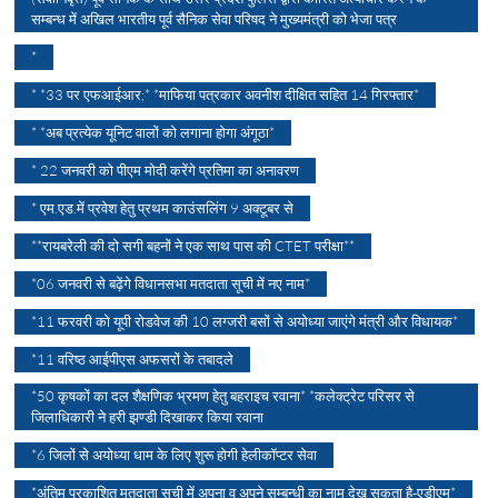
सम्बन्ध में अखिल भारतीय पूर्व सैनिक सेवा परिषद ने मुख्यमंत्री को भेजा पत्र
*
* *33 पर एफआईआर;* *माफिया पत्रकार अवनीश दीक्षित सहित 14 गिरफ्तार*
* *अब प्रत्येक यूनिट वालों को लगाना होगा अंगूठा*
* 22 जनवरी को पीएम मोदी करेंगे प्रतिमा का अनावरण
* एम.एड.में प्रवेश हेतु प्रथम काउंसलिंग 9 अक्टूबर से
**रायबरेली की दो सगी बहनों ने एक साथ पास की CTET परीक्षा**
*06 जनवरी से बढ़ेंगे विधानसभा मतदाता सूची में नए नाम*
*11 फरवरी को यूपी रोडवेज की 10 लग्जरी बसों से अयोध्या जाएंगे मंत्री और विधायक*
*11 वरिष्ठ आईपीएस अफसरों के तबादले
*50 कृषकों का दल शैक्षणिक भ्रमण हेतु बहराइच रवाना* *कलेक्ट्रेट परिसर से
जिलाधिकारी ने हरी झण्डी दिखाकर किया रवाना
*6 जिलों से अयोध्या धाम के लिए शुरू होगी हेलीकॉप्टर सेवा
*अंतिम प्रकाशित मतदाता सूची में अपना व अपने सम्बन्धी का नाम देख सकता है-एडीएम*